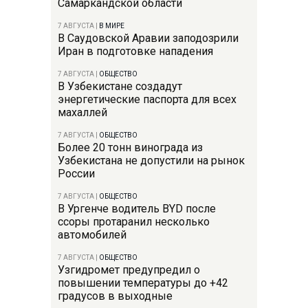
Самаркандской области
7 АВГУСТА
|
В МИРЕ
В Саудовской Аравии заподозрили
Иран в подготовке нападения
7 АВГУСТА
|
ОБЩЕСТВО
В Узбекистане создадут
энергетические паспорта для всех
махаллей
7 АВГУСТА
|
ОБЩЕСТВО
Более 20 тонн винограда из
Узбекистана не допустили на рынок
России
7 АВГУСТА
|
ОБЩЕСТВО
В Ургенче водитель BYD после
ссоры протаранил несколько
автомобилей
7 АВГУСТА
|
ОБЩЕСТВО
Узгидромет предупредил о
повышении температуры до +42
градусов в выходные