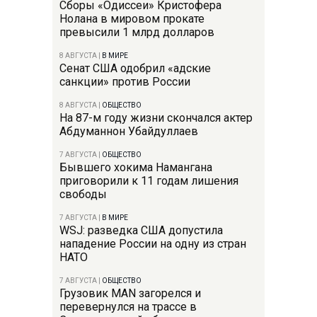
Сборы «Одиссеи» Кристофера
Нолана в мировом прокате
превысили 1 млрд долларов
8 АВГУСТА
|
В МИРЕ
Сенат США одобрил «адские
санкции» против России
8 АВГУСТА
|
ОБЩЕСТВО
На 87-м году жизни скончался актер
Абдуманнон Убайдуллаев
7 АВГУСТА
|
ОБЩЕСТВО
Бывшего хокима Намангана
приговорили к 11 годам лишения
свободы
7 АВГУСТА
|
В МИРЕ
WSJ: разведка США допустила
нападение России на одну из стран
НАТО
7 АВГУСТА
|
ОБЩЕСТВО
Грузовик MAN загорелся и
перевернулся на трассе в