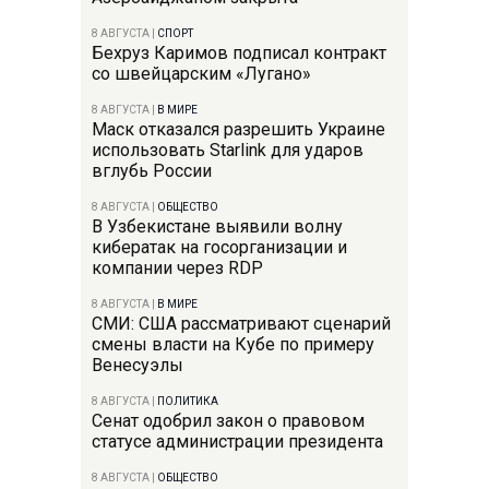
8 АВГУСТА
|
СПОРТ
Бехруз Каримов подписал контракт
со швейцарским «Лугано»
8 АВГУСТА
|
В МИРЕ
Маск отказался разрешить Украине
использовать Starlink для ударов
вглубь России
8 АВГУСТА
|
ОБЩЕСТВО
В Узбекистане выявили волну
кибератак на госорганизации и
компании через RDP
8 АВГУСТА
|
В МИРЕ
СМИ: США рассматривают сценарий
смены власти на Кубе по примеру
Венесуэлы
8 АВГУСТА
|
ПОЛИТИКА
Сенат одобрил закон о правовом
статусе администрации президента
8 АВГУСТА
|
ОБЩЕСТВО