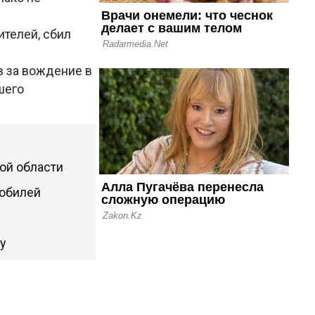
телей, сбил
в за вождение в
шего
ой области
мобилей
у