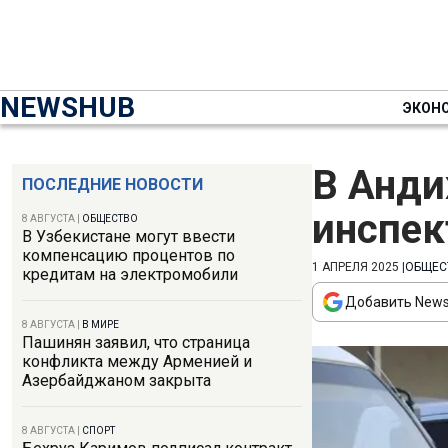
NEWSHUB
ЭКОН
В Анди
ПОСЛЕДНИЕ НОВОСТИ
инспек
8 АВГУСТА
|
ОБЩЕСТВО
В Узбекистане могут ввести
компенсацию процентов по
1 АПРЕЛЯ 2025
|
ОБЩЕС
кредитам на электромобили
Добавить News
8 АВГУСТА
|
В МИРЕ
Пашинян заявил, что страница
конфликта между Арменией и
Азербайджаном закрыта
8 АВГУСТА
|
СПОРТ