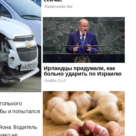
гольного
жбы и попытался
йона. Водитель
нако не