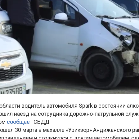
области водитель автомобиля Spark в состоянии алко
ршил наезд на сотрудника дорожно-патрульной слу
том
сообщает
СБДД.
ошел 30 марта в махалле «Урикзор» Андижанского ра
управлением и столкнулся с другим автомобилем, од