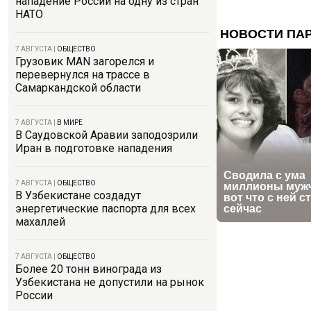
нападение России на одну из стран
НАТО
7 АВГУСТА
|
ОБЩЕСТВО
Грузовик MAN загорелся и
перевернулся на трассе в
Самаркандской области
7 АВГУСТА
|
В МИРЕ
В Саудовской Аравии заподозрили
Иран в подготовке нападения
7 АВГУСТА
|
ОБЩЕСТВО
В Узбекистане создадут
энергетические паспорта для всех
махаллей
7 АВГУСТА
|
ОБЩЕСТВО
Более 20 тонн винограда из
Узбекистана не допустили на рынок
России