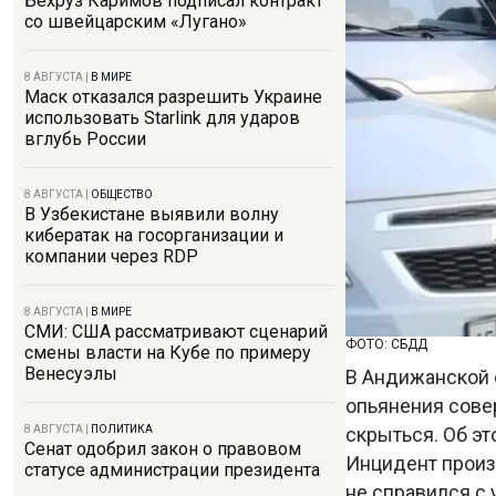
Бехруз Каримов подписал контракт
со швейцарским «Лугано»
8 АВГУСТА
|
В МИРЕ
Маск отказался разрешить Украине
использовать Starlink для ударов
вглубь России
8 АВГУСТА
|
ОБЩЕСТВО
В Узбекистане выявили волну
кибератак на госорганизации и
компании через RDP
8 АВГУСТА
|
В МИРЕ
СМИ: США рассматривают сценарий
ФОТО: СБДД
смены власти на Кубе по примеру
Венесуэлы
В Андижанской 
опьянения сове
скрыться. Об э
8 АВГУСТА
|
ПОЛИТИКА
Сенат одобрил закон о правовом
Инцидент произ
статусе администрации президента
не справился с 