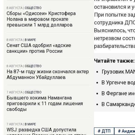
остановился и у
8 АВГУСТА
|
ОБЩЕСТВО
Сборы «Одиссеи» Кристофера
При попытке за
Нолана в мировом прокате
сотрудника ДПС
превысили 1 млрд долларов
Выяснилось, чт
нетрезвом сост
8 АВГУСТА
|
В МИРЕ
Сенат США одобрил «адские
разбирательства
санкции» против России
Читайте также:
8 АВГУСТА
|
ОБЩЕСТВО
Грузовик MAN
На 87-м году жизни скончался актер
Абдуманнон Убайдуллаев
В Ургенче во
В Фергане ин
7 АВГУСТА
|
ОБЩЕСТВО
Бывшего хокима Намангана
приговорили к 11 годам лишения
В Самарканд
свободы
7 АВГУСТА
|
В МИРЕ
WSJ: разведка США допустила
#
ДТП
#
Андиж