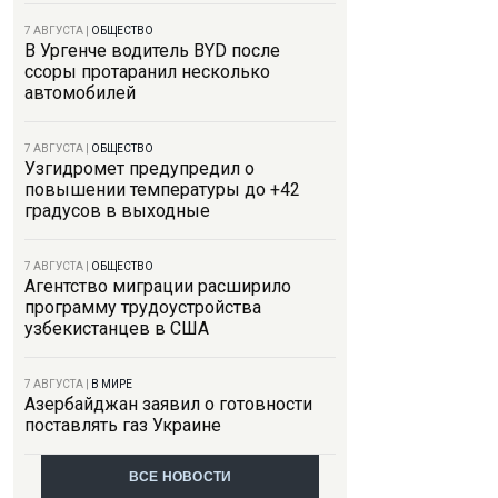
7 АВГУСТА
|
ОБЩЕСТВО
В Ургенче водитель BYD после
ссоры протаранил несколько
автомобилей
7 АВГУСТА
|
ОБЩЕСТВО
Узгидромет предупредил о
повышении температуры до +42
градусов в выходные
7 АВГУСТА
|
ОБЩЕСТВО
Агентство миграции расширило
программу трудоустройства
узбекистанцев в США
7 АВГУСТА
|
В МИРЕ
Азербайджан заявил о готовности
поставлять газ Украине
ВСЕ НОВОСТИ