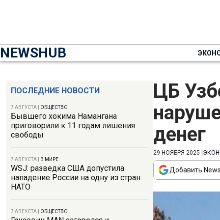
NEWSHUB
ЭКОН
ЦБ Узб
ПОСЛЕДНИЕ НОВОСТИ
наруше
7 АВГУСТА
|
ОБЩЕСТВО
Бывшего хокима Намангана
приговорили к 11 годам лишения
денег
свободы
29 НОЯБРЯ 2025
|
ЭКОН
7 АВГУСТА
|
В МИРЕ
WSJ: разведка США допустила
Добавить News
нападение России на одну из стран
НАТО
7 АВГУСТА
|
ОБЩЕСТВО