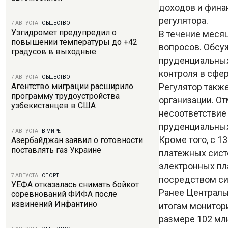
доходов и фина
регулятора.
7 АВГУСТА
|
ОБЩЕСТВО
Узгидромет предупредил о
В течение месяц
повышении температуры до +42
вопросов. Обсу
градусов в выходные
пруденциальных
контроля в сфе
7 АВГУСТА
|
ОБЩЕСТВО
Регулятор такж
Агентство миграции расширило
программу трудоустройства
организации. От
узбекистанцев в США
несоответствие
пруденциальны
7 АВГУСТА
|
В МИРЕ
Кроме того, с 1
Азербайджан заявил о готовности
поставлять газ Украине
платежных систе
электронных пл
7 АВГУСТА
|
СПОРТ
посредством си
УЕФА отказалась снимать бойкот
Ранее Централ
соревнований ФИФА после
извинений Инфантино
итогам монитор
размере 102 мл