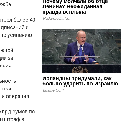
ужба
отрел более 40
едписаний и
 по усилению
ежной
ции за
шения
льность
ботки
 и операция
 млрд сумов по
н штраф в