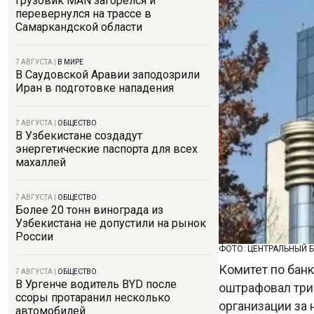
Грузовик MAN загорелся и
перевернулся на трассе в
Самаркандской области
7 АВГУСТА
|
В МИРЕ
В Саудовской Аравии заподозрили
Иран в подготовке нападения
7 АВГУСТА
|
ОБЩЕСТВО
В Узбекистане создадут
энергетические паспорта для всех
махаллей
7 АВГУСТА
|
ОБЩЕСТВО
Более 20 тонн винограда из
Узбекистана не допустили на рынок
России
ФОТО: ЦЕНТРАЛЬНЫЙ 
Комитет по бан
7 АВГУСТА
|
ОБЩЕСТВО
В Ургенче водитель BYD после
оштрафовал три
ссоры протаранил несколько
организации за
автомобилей