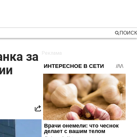
ПОИСК
анка за
ии