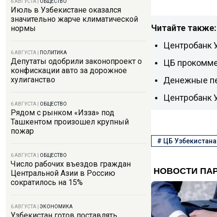
6 АВГУСТА
|
ОБЩЕСТВО
Июль в Узбекистане оказался
значительно жарче климатической
Читайте также:
нормы
Центробанк У
6 АВГУСТА
|
ПОЛИТИКА
Депутаты одобрили законопроект о
ЦБ прокомме
конфискации авто за дорожное
Денежные пе
хулиганство
Центробанк У
6 АВГУСТА
|
ОБЩЕСТВО
Рядом с рынком «Изза» под
Ташкентом произошел крупный
пожар
#
ЦБ Узбекистана
6 АВГУСТА
|
ОБЩЕСТВО
Число рабочих въездов граждан
Центральной Азии в Россию
сократилось на 15%
6 АВГУСТА
|
ЭКОНОМИКА
Узбекистан готов поставлять