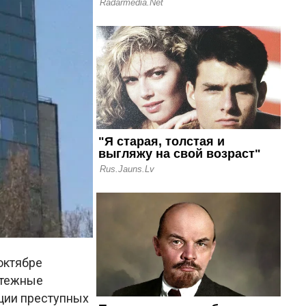
октябре
атежные
ации преступных