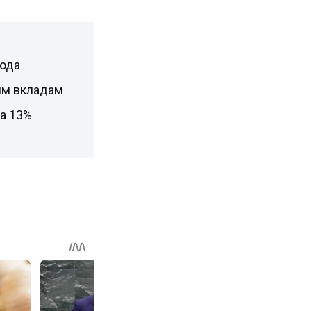
года
им вкладам
а 13%