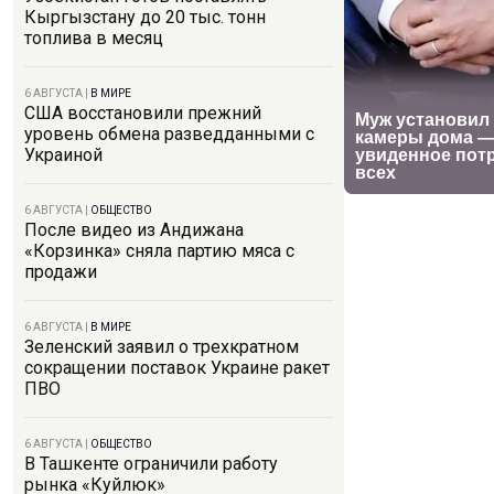
Кыргызстану до 20 тыс. тонн
топлива в месяц
6 АВГУСТА
|
В МИРЕ
США восстановили прежний
уровень обмена разведданными с
Украиной
6 АВГУСТА
|
ОБЩЕСТВО
После видео из Андижана
«Корзинка» сняла партию мяса с
продажи
6 АВГУСТА
|
В МИРЕ
Зеленский заявил о трехкратном
сокращении поставок Украине ракет
ПВО
6 АВГУСТА
|
ОБЩЕСТВО
В Ташкенте ограничили работу
рынка «Куйлюк»