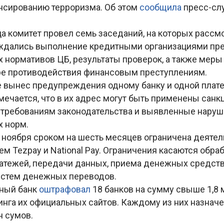
нсированию терроризма. Об этом
сообщила
пресс-сл
а комитет провел семь заседаний, на которых рассм
ждались выполнение кредитными организациями пр
 нормативов ЦБ, результаты проверок, а также меры
ре противодействия финансовым преступлениям.
е вынес предупреждения одному банку и одной плат
мечается, что в их адрес могут быть применены санк
 требованиям законодательства и выявленные нару
х норм.
3 ноября сроком на шесть месяцев ограничена деяте
м Tezpay и National Pay. Ограничения касаются обра
атежей, передачи данных, приема денежных средств
стем денежных переводов.
ьный банк
оштрафовал
18 банков на сумму свыше 1,8
инга их официальных сайтов. Каждому из них назначе
н сумов.