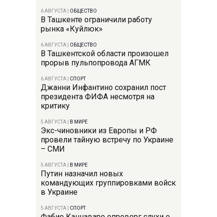
6 АВГУСТА
|
ОБЩЕСТВО
В Ташкенте ограничили работу
рынка «Куйлюк»
6 АВГУСТА
|
ОБЩЕСТВО
В Ташкентской области произошел
прорыв пульпопровода АГМК
6 АВГУСТА
|
СПОРТ
Джанни Инфантино сохранил пост
президента ФИФА несмотря на
критику
5 АВГУСТА
|
В МИРЕ
Экс-чиновники из Европы и РФ
провели тайную встречу по Украине
– СМИ
5 АВГУСТА
|
В МИРЕ
Путин назначил новых
командующих группировками войск
в Украине
5 АВГУСТА
|
СПОРТ
Фабио Каннаваро опроверг слухи о