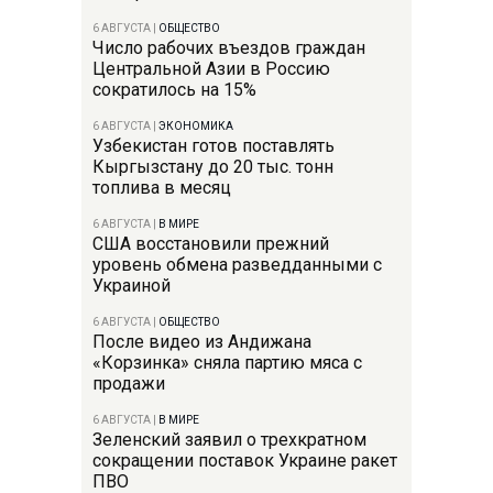
6 АВГУСТА
|
ОБЩЕСТВО
Число рабочих въездов граждан
Центральной Азии в Россию
сократилось на 15%
6 АВГУСТА
|
ЭКОНОМИКА
Узбекистан готов поставлять
Кыргызстану до 20 тыс. тонн
топлива в месяц
6 АВГУСТА
|
В МИРЕ
США восстановили прежний
уровень обмена разведданными с
Украиной
6 АВГУСТА
|
ОБЩЕСТВО
После видео из Андижана
«Корзинка» сняла партию мяса с
продажи
6 АВГУСТА
|
В МИРЕ
Зеленский заявил о трехкратном
сокращении поставок Украине ракет
ПВО