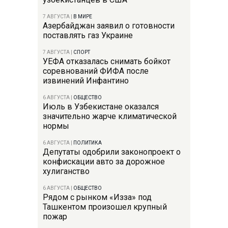
7 АВГУСТА
|
В МИРЕ
Азербайджан заявил о готовности
поставлять газ Украине
7 АВГУСТА
|
СПОРТ
УЕФА отказалась снимать бойкот
соревнований ФИФА после
извинений Инфантино
6 АВГУСТА
|
ОБЩЕСТВО
Июль в Узбекистане оказался
значительно жарче климатической
нормы
6 АВГУСТА
|
ПОЛИТИКА
Депутаты одобрили законопроект о
конфискации авто за дорожное
хулиганство
6 АВГУСТА
|
ОБЩЕСТВО
Рядом с рынком «Изза» под
Ташкентом произошел крупный
пожар