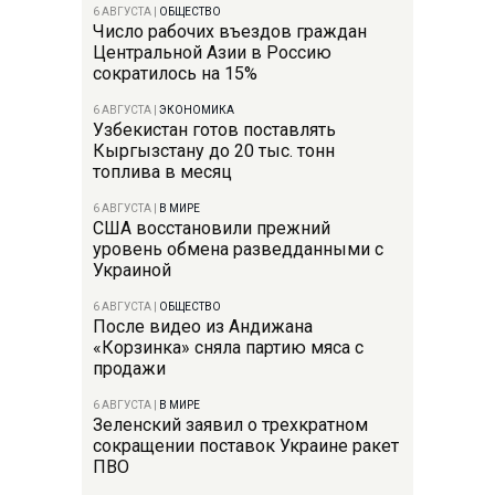
6 АВГУСТА
|
ОБЩЕСТВО
Число рабочих въездов граждан
Центральной Азии в Россию
сократилось на 15%
6 АВГУСТА
|
ЭКОНОМИКА
Узбекистан готов поставлять
Кыргызстану до 20 тыс. тонн
топлива в месяц
6 АВГУСТА
|
В МИРЕ
США восстановили прежний
уровень обмена разведданными с
Украиной
6 АВГУСТА
|
ОБЩЕСТВО
После видео из Андижана
«Корзинка» сняла партию мяса с
продажи
6 АВГУСТА
|
В МИРЕ
Зеленский заявил о трехкратном
сокращении поставок Украине ракет
ПВО