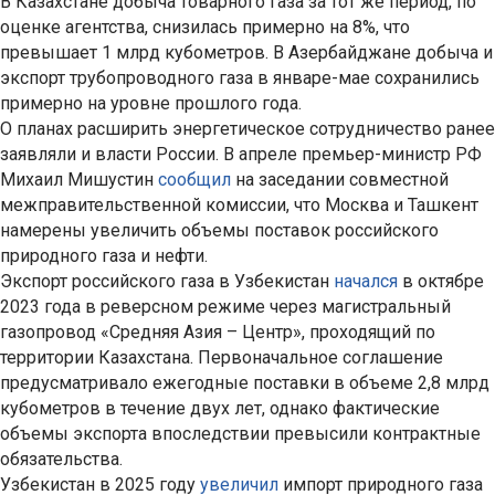
В Казахстане добыча товарного газа за тот же период, по
оценке агентства, снизилась примерно на 8%, что
превышает 1 млрд кубометров. В Азербайджане добыча и
экспорт трубопроводного газа в январе-мае сохранились
примерно на уровне прошлого года.
О планах расширить энергетическое сотрудничество ранее
заявляли и власти России. В апреле премьер-министр РФ
Михаил Мишустин
сообщил
на заседании совместной
межправительственной комиссии, что Москва и Ташкент
намерены увеличить объемы поставок российского
природного газа и нефти.
Экспорт российского газа в Узбекистан
начался
в октябре
2023 года в реверсном режиме через магистральный
газопровод «Средняя Азия – Центр», проходящий по
территории Казахстана. Первоначальное соглашение
предусматривало ежегодные поставки в объеме 2,8 млрд
кубометров в течение двух лет, однако фактические
объемы экспорта впоследствии превысили контрактные
обязательства.
Узбекистан в 2025 году
увеличил
импорт природного газа