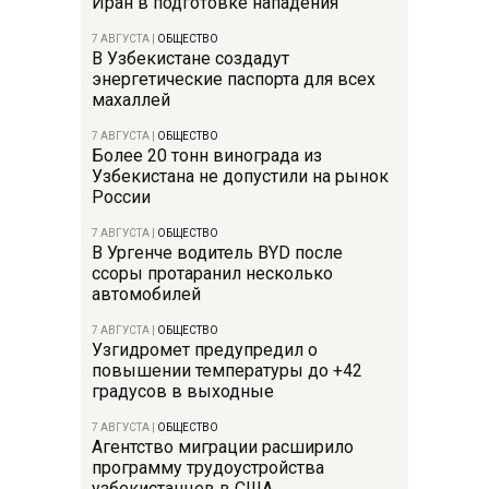
Иран в подготовке нападения
7 АВГУСТА
|
ОБЩЕСТВО
В Узбекистане создадут
энергетические паспорта для всех
махаллей
7 АВГУСТА
|
ОБЩЕСТВО
Более 20 тонн винограда из
Узбекистана не допустили на рынок
России
7 АВГУСТА
|
ОБЩЕСТВО
В Ургенче водитель BYD после
ссоры протаранил несколько
автомобилей
7 АВГУСТА
|
ОБЩЕСТВО
Узгидромет предупредил о
повышении температуры до +42
градусов в выходные
7 АВГУСТА
|
ОБЩЕСТВО
Агентство миграции расширило
программу трудоустройства
узбекистанцев в США