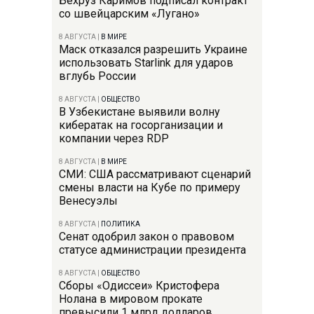
Бехруз Каримов подписал контракт
со швейцарским «Лугано»
8 АВГУСТА
|
В МИРЕ
Маск отказался разрешить Украине
использовать Starlink для ударов
вглубь России
8 АВГУСТА
|
ОБЩЕСТВО
В Узбекистане выявили волну
кибератак на госорганизации и
компании через RDP
8 АВГУСТА
|
В МИРЕ
СМИ: США рассматривают сценарий
смены власти на Кубе по примеру
Венесуэлы
8 АВГУСТА
|
ПОЛИТИКА
Сенат одобрил закон о правовом
статусе администрации президента
8 АВГУСТА
|
ОБЩЕСТВО
Сборы «Одиссеи» Кристофера
Нолана в мировом прокате
превысили 1 млрд долларов