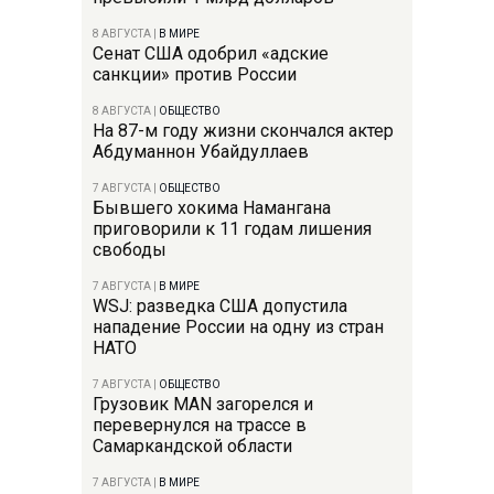
8 АВГУСТА
|
В МИРЕ
Сенат США одобрил «адские
санкции» против России
8 АВГУСТА
|
ОБЩЕСТВО
На 87-м году жизни скончался актер
Абдуманнон Убайдуллаев
7 АВГУСТА
|
ОБЩЕСТВО
Бывшего хокима Намангана
приговорили к 11 годам лишения
свободы
7 АВГУСТА
|
В МИРЕ
WSJ: разведка США допустила
нападение России на одну из стран
НАТО
7 АВГУСТА
|
ОБЩЕСТВО
Грузовик MAN загорелся и
перевернулся на трассе в
Самаркандской области
7 АВГУСТА
|
В МИРЕ