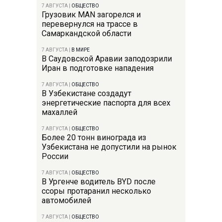
7 АВГУСТА
|
ОБЩЕСТВО
Грузовик MAN загорелся и
перевернулся на трассе в
Самаркандской области
7 АВГУСТА
|
В МИРЕ
В Саудовской Аравии заподозрили
Иран в подготовке нападения
7 АВГУСТА
|
ОБЩЕСТВО
В Узбекистане создадут
энергетические паспорта для всех
махаллей
7 АВГУСТА
|
ОБЩЕСТВО
Более 20 тонн винограда из
Узбекистана не допустили на рынок
России
7 АВГУСТА
|
ОБЩЕСТВО
В Ургенче водитель BYD после
ссоры протаранил несколько
автомобилей
7 АВГУСТА
|
ОБЩЕСТВО