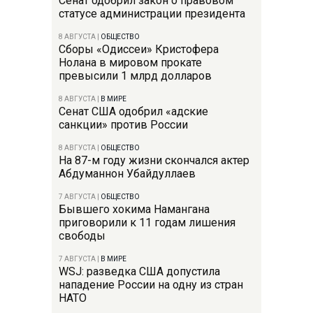
Сенат одобрил закон о правовом
статусе администрации президента
8 АВГУСТА
|
ОБЩЕСТВО
Сборы «Одиссеи» Кристофера
Нолана в мировом прокате
превысили 1 млрд долларов
8 АВГУСТА
|
В МИРЕ
Сенат США одобрил «адские
санкции» против России
8 АВГУСТА
|
ОБЩЕСТВО
На 87-м году жизни скончался актер
Абдуманнон Убайдуллаев
7 АВГУСТА
|
ОБЩЕСТВО
Бывшего хокима Намангана
приговорили к 11 годам лишения
свободы
7 АВГУСТА
|
В МИРЕ
WSJ: разведка США допустила
нападение России на одну из стран
НАТО