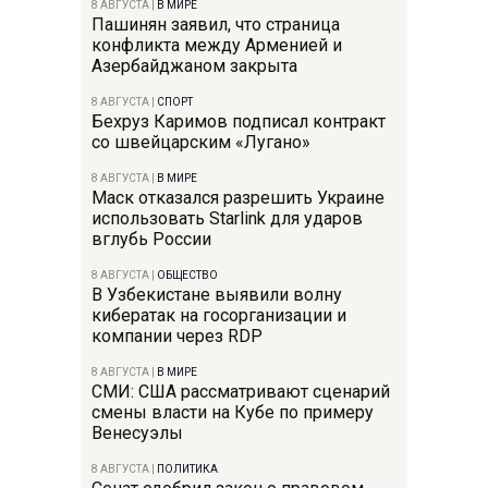
8 АВГУСТА
|
В МИРЕ
Пашинян заявил, что страница
конфликта между Арменией и
Азербайджаном закрыта
8 АВГУСТА
|
СПОРТ
Бехруз Каримов подписал контракт
со швейцарским «Лугано»
8 АВГУСТА
|
В МИРЕ
Маск отказался разрешить Украине
использовать Starlink для ударов
вглубь России
8 АВГУСТА
|
ОБЩЕСТВО
В Узбекистане выявили волну
кибератак на госорганизации и
компании через RDP
8 АВГУСТА
|
В МИРЕ
СМИ: США рассматривают сценарий
смены власти на Кубе по примеру
Венесуэлы
8 АВГУСТА
|
ПОЛИТИКА