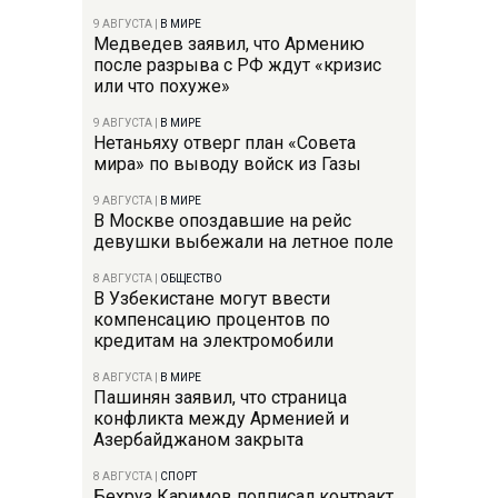
9 АВГУСТА
|
В МИРЕ
Медведев заявил, что Армению
после разрыва с РФ ждут «кризис
или что похуже»
9 АВГУСТА
|
В МИРЕ
Нетаньяху отверг план «Совета
мира» по выводу войск из Газы
9 АВГУСТА
|
В МИРЕ
В Москве опоздавшие на рейс
девушки выбежали на летное поле
8 АВГУСТА
|
ОБЩЕСТВО
В Узбекистане могут ввести
компенсацию процентов по
кредитам на электромобили
8 АВГУСТА
|
В МИРЕ
Пашинян заявил, что страница
конфликта между Арменией и
Азербайджаном закрыта
8 АВГУСТА
|
СПОРТ
Бехруз Каримов подписал контракт