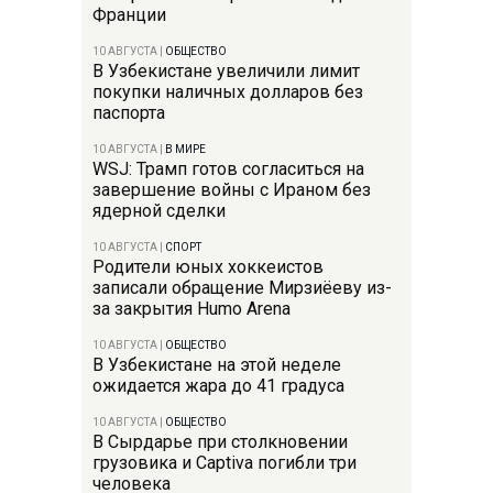
Франции
10 АВГУСТА
|
ОБЩЕСТВО
В Узбекистане увеличили лимит
покупки наличных долларов без
паспорта
10 АВГУСТА
|
В МИРЕ
WSJ: Трамп готов согласиться на
завершение войны с Ираном без
ядерной сделки
10 АВГУСТА
|
СПОРТ
Родители юных хоккеистов
записали обращение Мирзиёеву из-
за закрытия Humo Arena
10 АВГУСТА
|
ОБЩЕСТВО
В Узбекистане на этой неделе
ожидается жара до 41 градуса
10 АВГУСТА
|
ОБЩЕСТВО
В Сырдарье при столкновении
грузовика и Captiva погибли три
человека