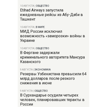
10 АВГУСТА
|
ОБЩЕСТВО
Etihad Airways запустила
ежедневные рейсы из Абу-Даби в
Ташкент
10 АВГУСТА
|
В МИРЕ
МИД России исключил
возможность «заморозки» войны в
Украине
10 АВГУСТА
|
ОБЩЕСТВО
В Фергане задержали
криминального авторитета Мансура
Казанского
9 АВГУСТА
|
ЭКОНОМИКА
Резервы Узбекистана превысили 64
млрд долларов после резкого
снижения в июне
9 АВГУСТА
|
ОБЩЕСТВО
В Сурхандарье осудили четырех
человек, планировавших теракты в
России