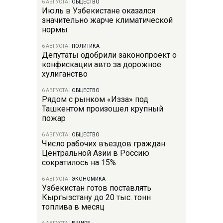
6 АВГУСТА
|
ОБЩЕСТВО
Июль в Узбекистане оказался
значительно жарче климатической
нормы
6 АВГУСТА
|
ПОЛИТИКА
Депутаты одобрили законопроект о
конфискации авто за дорожное
хулиганство
6 АВГУСТА
|
ОБЩЕСТВО
Рядом с рынком «Изза» под
Ташкентом произошел крупный
пожар
6 АВГУСТА
|
ОБЩЕСТВО
Число рабочих въездов граждан
Центральной Азии в Россию
сократилось на 15%
6 АВГУСТА
|
ЭКОНОМИКА
Узбекистан готов поставлять
Кыргызстану до 20 тыс. тонн
топлива в месяц