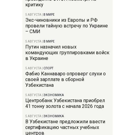
критику
5 АВГУСТА
|
В МИРЕ
Экс-чиновники из Европы и РФ
провели тайную встречу по Украине
– СМИ
5 АВГУСТА
|
В МИРЕ
Путин назначил новых
командующих группировками войск
в Украине
5 АВГУСТА
|
СПОРТ
Фабио Каннаваро опроверг слухи о
своей зарплате в сборной
Узбекистана
5 АВГУСТА
|
ЭКОНОМИКА
Центробанк Узбекистана приобрел
41 тонну золота с начала 2026 года
5 АВГУСТА
|
ЭКОНОМИКА
В Узбекистане предложили ввести
сертификацию частных учебных
центров