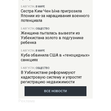
5 АВГУСТА
|
В МИРЕ
Сестра Ким Чен Ына пригрозила
Японии из-за наращивания военного
потенциала
5 АВГУСТА
|
ОБЩЕСТВО
Женщина пыталась вывезти из
Узбекистана золото в подгузнике
ребенка
5 АВГУСТА
|
В МИРЕ
Куба обвинила США в «геноцидных»
санкциях
5 АВГУСТА
|
ОБЩЕСТВО
В Узбекистане реформируют
кадастровую систему и упростят
регистрацию недвижимости
ВСЕ НОВОСТИ