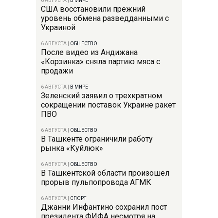
6 АВГУСТА
|
В МИРЕ
США восстановили прежний
уровень обмена разведданными с
Украиной
6 АВГУСТА
|
ОБЩЕСТВО
После видео из Андижана
«Корзинка» сняла партию мяса с
продажи
6 АВГУСТА
|
В МИРЕ
Зеленский заявил о трехкратном
сокращении поставок Украине ракет
ПВО
6 АВГУСТА
|
ОБЩЕСТВО
В Ташкенте ограничили работу
рынка «Куйлюк»
6 АВГУСТА
|
ОБЩЕСТВО
В Ташкентской области произошел
прорыв пульпопровода АГМК
6 АВГУСТА
|
СПОРТ
Джанни Инфантино сохранил пост
президента ФИФА несмотря на