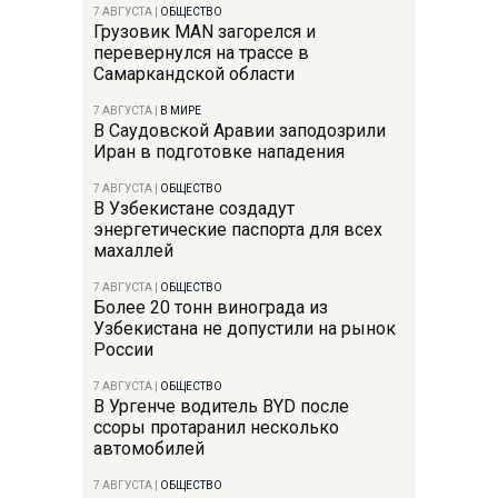
7 АВГУСТА
|
ОБЩЕСТВО
Грузовик MAN загорелся и
перевернулся на трассе в
Самаркандской области
7 АВГУСТА
|
В МИРЕ
В Саудовской Аравии заподозрили
Иран в подготовке нападения
7 АВГУСТА
|
ОБЩЕСТВО
В Узбекистане создадут
энергетические паспорта для всех
махаллей
7 АВГУСТА
|
ОБЩЕСТВО
Более 20 тонн винограда из
Узбекистана не допустили на рынок
России
7 АВГУСТА
|
ОБЩЕСТВО
В Ургенче водитель BYD после
ссоры протаранил несколько
автомобилей
7 АВГУСТА
|
ОБЩЕСТВО