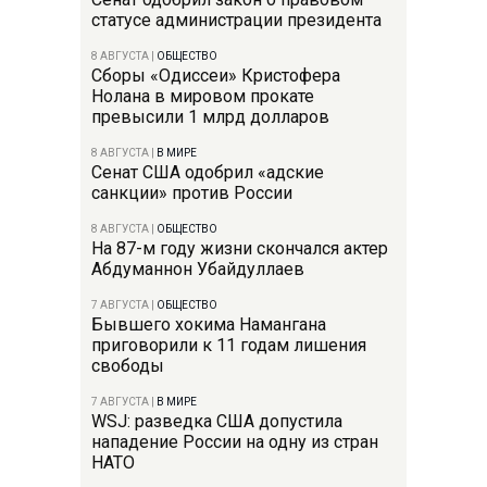
статусе администрации президента
8 АВГУСТА
|
ОБЩЕСТВО
Сборы «Одиссеи» Кристофера
Нолана в мировом прокате
превысили 1 млрд долларов
8 АВГУСТА
|
В МИРЕ
Сенат США одобрил «адские
санкции» против России
8 АВГУСТА
|
ОБЩЕСТВО
На 87-м году жизни скончался актер
Абдуманнон Убайдуллаев
7 АВГУСТА
|
ОБЩЕСТВО
Бывшего хокима Намангана
приговорили к 11 годам лишения
свободы
7 АВГУСТА
|
В МИРЕ
WSJ: разведка США допустила
нападение России на одну из стран
НАТО