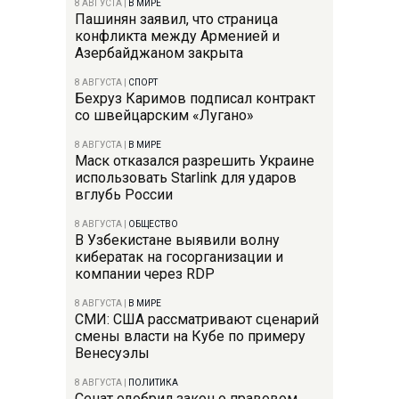
8 АВГУСТА
|
В МИРЕ
Пашинян заявил, что страница
конфликта между Арменией и
Азербайджаном закрыта
8 АВГУСТА
|
СПОРТ
Бехруз Каримов подписал контракт
со швейцарским «Лугано»
8 АВГУСТА
|
В МИРЕ
Маск отказался разрешить Украине
использовать Starlink для ударов
вглубь России
8 АВГУСТА
|
ОБЩЕСТВО
В Узбекистане выявили волну
кибератак на госорганизации и
компании через RDP
8 АВГУСТА
|
В МИРЕ
СМИ: США рассматривают сценарий
смены власти на Кубе по примеру
Венесуэлы
8 АВГУСТА
|
ПОЛИТИКА
Сенат одобрил закон о правовом