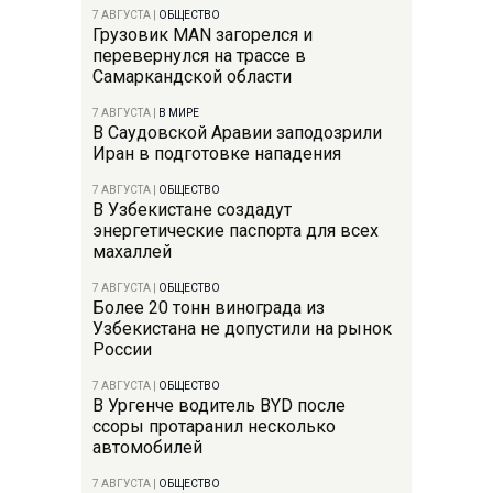
7 АВГУСТА
|
ОБЩЕСТВО
Грузовик MAN загорелся и
перевернулся на трассе в
Самаркандской области
7 АВГУСТА
|
В МИРЕ
В Саудовской Аравии заподозрили
Иран в подготовке нападения
7 АВГУСТА
|
ОБЩЕСТВО
В Узбекистане создадут
энергетические паспорта для всех
махаллей
7 АВГУСТА
|
ОБЩЕСТВО
Более 20 тонн винограда из
Узбекистана не допустили на рынок
России
7 АВГУСТА
|
ОБЩЕСТВО
В Ургенче водитель BYD после
ссоры протаранил несколько
автомобилей
7 АВГУСТА
|
ОБЩЕСТВО