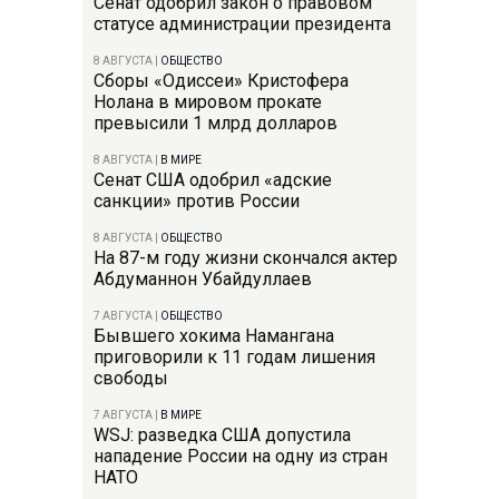
Сенат одобрил закон о правовом
статусе администрации президента
8 АВГУСТА
|
ОБЩЕСТВО
Сборы «Одиссеи» Кристофера
Нолана в мировом прокате
превысили 1 млрд долларов
8 АВГУСТА
|
В МИРЕ
Сенат США одобрил «адские
санкции» против России
8 АВГУСТА
|
ОБЩЕСТВО
На 87-м году жизни скончался актер
Абдуманнон Убайдуллаев
7 АВГУСТА
|
ОБЩЕСТВО
Бывшего хокима Намангана
приговорили к 11 годам лишения
свободы
7 АВГУСТА
|
В МИРЕ
WSJ: разведка США допустила
нападение России на одну из стран
НАТО