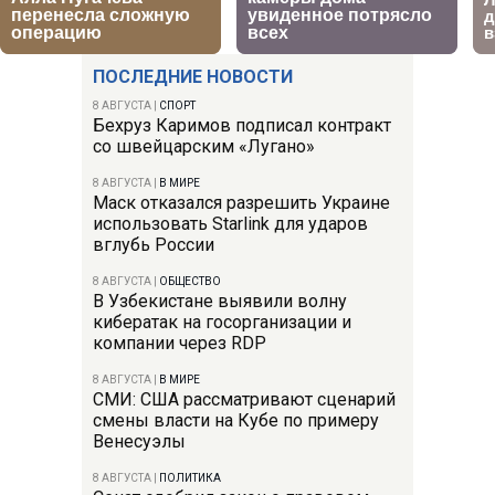
ПОСЛЕДНИЕ НОВОСТИ
8 АВГУСТА
|
СПОРТ
Бехруз Каримов подписал контракт
со швейцарским «Лугано»
8 АВГУСТА
|
В МИРЕ
Маск отказался разрешить Украине
использовать Starlink для ударов
вглубь России
8 АВГУСТА
|
ОБЩЕСТВО
В Узбекистане выявили волну
кибератак на госорганизации и
компании через RDP
8 АВГУСТА
|
В МИРЕ
СМИ: США рассматривают сценарий
смены власти на Кубе по примеру
Венесуэлы
8 АВГУСТА
|
ПОЛИТИКА