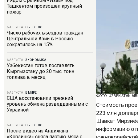
Рядом с рынком «Изза» под
Ташкентом произошел крупный
пожар
6 АВГУСТА
|
ОБЩЕСТВО
Число рабочих въездов граждан
Центральной Азии в Россию
сократилось на 15%
6 АВГУСТА
|
ЭКОНОМИКА
Узбекистан готов поставлять
Кыргызстану до 20 тыс. тонн
топлива в месяц
6 АВГУСТА
|
В МИРЕ
ФОТО: UZBEKISTAN AI
США восстановили прежний
уровень обмена разведданными с
Стоимость прое
Украиной
223 млн доллар
Шавкат Мирзиёе
6 АВГУСТА
|
ОБЩЕСТВО
информацию о п
После видео из Андижана
южнокорейской ко
«Корзинка» сняла партию мяса с