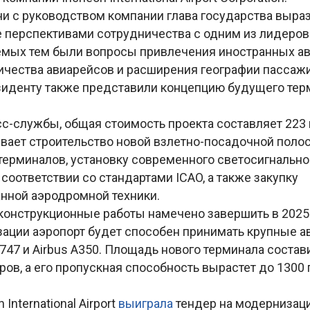
чи с руководством компании глава государства выра
 перспективами сотрудничества с одним из лидеров 
мых тем были вопросы привлечения иностранных ав
ичества авиарейсов и расширения географии пассаж
зиденту также представили концепцию будущего тер
с-службы, общая стоимость проекта составляет 223 
вает строительство новой взлетно-посадочной полос
терминалов, установку современного светосигнально
соответствии со стандартами ICAO, а также закупку
нной аэродромной техники.
конструкционные работы намечено завершить в 2025-
ации аэропорт будет способен принимать крупные а
747 и Airbus A350. Площадь нового терминала состави
ов, а его пропускная способность вырастет до 1300
 International Airport
выиграла
тендер на модернизац