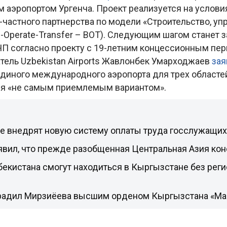
аэропортом Ургенча. Проект реализуется на услови
частного партнерства по модели «Строительство, уп
d-Operate-Transfer – BOT). Следующим шагом станет
ЧП согласно проекту с 19-летним концессионным пе
тель Uzbekistan Airports Жавлонбек Умарходжаев
зая
единого международного аэропорта для трех областе
я «не самым приемлемым вариантом».
не внедрят новую систему оплаты труда госслужащих
явил, что прежде разобщенная Центральная Азия ко
екистана смогут находиться в Кыргызстане без реги
радил Мирзиёева высшим орденом Кыргызстана «Ман