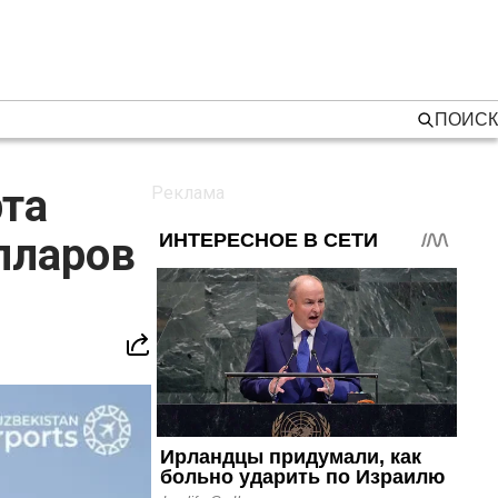
ПОИСК
та
лларов