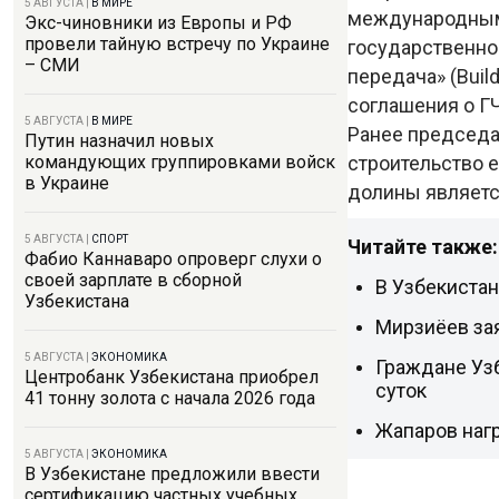
5 АВГУСТА
|
В МИРЕ
международным 
Экс-чиновники из Европы и РФ
провели тайную встречу по Украине
государственно-
– СМИ
передача» (Buil
соглашения о Г
5 АВГУСТА
|
В МИРЕ
Ранее председа
Путин назначил новых
строительство 
командующих группировками войск
в Украине
долины являетс
5 АВГУСТА
|
СПОРТ
Читайте также:
Фабио Каннаваро опроверг слухи о
своей зарплате в сборной
В Узбекиста
Узбекистана
Мирзиёев за
5 АВГУСТА
|
ЭКОНОМИКА
Граждане Узб
Центробанк Узбекистана приобрел
суток
41 тонну золота с начала 2026 года
Жапаров наг
5 АВГУСТА
|
ЭКОНОМИКА
В Узбекистане предложили ввести
сертификацию частных учебных