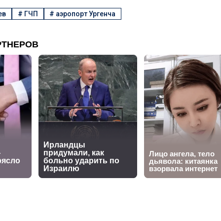
ев
#
ГЧП
#
аэропорт Ургенча