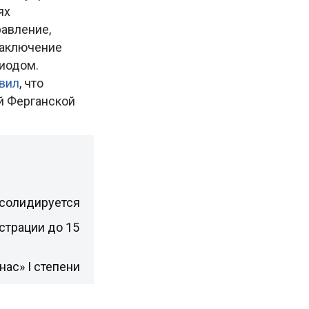
ях
равление,
 заключение
риодом.
вил
, что
й Ферганской
нсолидируется
страции до 15
ас» I степени