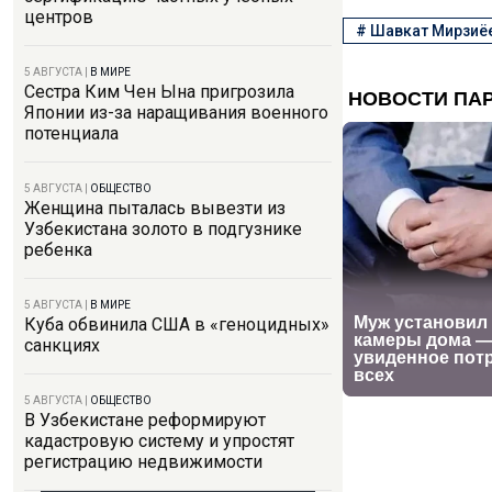
центров
#
Шавкат Мирзиё
5 АВГУСТА
|
В МИРЕ
Сестра Ким Чен Ына пригрозила
Японии из-за наращивания военного
потенциала
5 АВГУСТА
|
ОБЩЕСТВО
Женщина пыталась вывезти из
Узбекистана золото в подгузнике
ребенка
5 АВГУСТА
|
В МИРЕ
Куба обвинила США в «геноцидных»
санкциях
5 АВГУСТА
|
ОБЩЕСТВО
В Узбекистане реформируют
кадастровую систему и упростят
регистрацию недвижимости