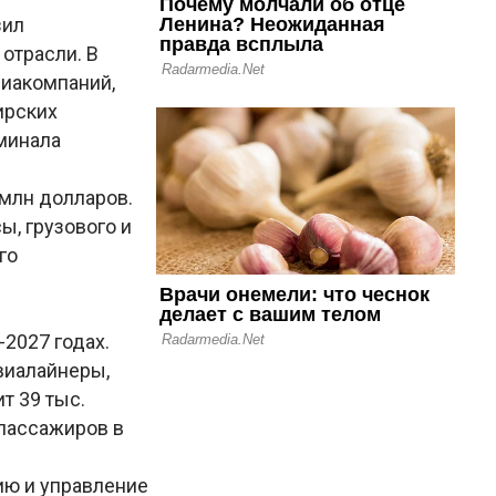
зил
отрасли. В
иакомпаний,
ирских
минала
млн долларов.
ы, грузового и
го
2027 годах.
виалайнеры,
т 39 тыс.
 пассажиров в
ию и управление