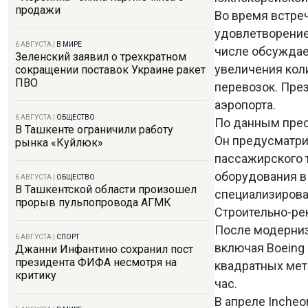
продажи
Во время встре
удовлетворение
6 АВГУСТА
|
В МИРЕ
числе обсуждае
Зеленский заявил о трехкратном
увеличения кол
сокращении поставок Украине ракет
ПВО
перевозок. Пре
аэропорта.
6 АВГУСТА
|
ОБЩЕСТВО
По данным прес
В Ташкенте ограничили работу
Он предусматри
рынка «Куйлюк»
пассажирского 
оборудования в 
6 АВГУСТА
|
ОБЩЕСТВО
В Ташкентской области произошел
специализирова
прорыв пульпопровода АГМК
Строительно-ре
После модерниз
6 АВГУСТА
|
СПОРТ
включая Boeing 
Джанни Инфантино сохранил пост
президента ФИФА несмотря на
квадратных метр
критику
час.
В апреле Incheon