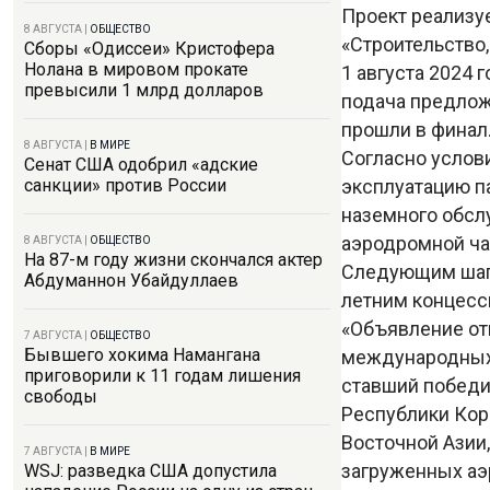
Проект реализу
8 АВГУСТА
|
ОБЩЕСТВО
«Строительство,
Сборы «Одиссеи» Кристофера
Нолана в мировом прокате
1 августа 2024 
превысили 1 млрд долларов
подача предложе
прошли в финал
8 АВГУСТА
|
В МИРЕ
Согласно услови
Сенат США одобрил «адские
эксплуатацию п
санкции» против России
наземного обсл
аэродромной ча
8 АВГУСТА
|
ОБЩЕСТВО
На 87-м году жизни скончался актер
Следующим шаго
Абдуманнон Убайдуллаев
летним концес
«Объявление от
7 АВГУСТА
|
ОБЩЕСТВО
Бывшего хокима Намангана
международных 
приговорили к 11 годам лишения
ставший победи
свободы
Республики Коре
Восточной Азии,
7 АВГУСТА
|
В МИРЕ
загруженных аэ
WSJ: разведка США допустила