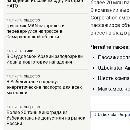
нападение России на одну из стран
более 70 млн па
НАТО
В компании выра
Corporation см
7 АВГУСТА
|
ОБЩЕСТВО
пассажиров объ
Грузовик MAN загорелся и
перевернулся на трассе в
внесёт вклад в 
Самаркандской области
Читайте также:
7 АВГУСТА
|
В МИРЕ
В Саудовской Аравии заподозрили
Пассажиропо
Иран в подготовке нападения
Uzbekistan A
7 АВГУСТА
|
ОБЩЕСТВО
Шесть компа
В Узбекистане создадут
энергетические паспорта для всех
Махкамов: но
махаллей
7 АВГУСТА
|
ОБЩЕСТВО
Более 20 тонн винограда из
#
Uzbekistan Airpo
Узбекистана не допустили на рынок
России