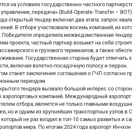
ется на условиях государственно-частного партнерст
 управление, передача» (Build-Operate-Transfer – BO
года открытый тендер включал два этапа: запрос ква
ний. В отборе участвовали восемь компаний, из кот
. Победителя определила межведомственная тендер
ям проекта, частный партнер возьмет на себя строит
ассажирского и грузового терминалов, а также обесп
уживания. Государственная сторона будет отвечать з
сти, включая взлетно-посадочную полосу и перрон.
м станет заключение соглашения о ГЧП согласно пр
сионным периодом.
крытого тендера вызвало большой интерес со сторо
аэропортовых компаний. Международный аэропорт 
телем отбора, является не только главными воздуш
я, но и одним из крупнейших транспортных узлов в 
 который не раз входил в топ-10 самых развитых и с
ропортов мира. По итогам 2024 года аэропорт Инчхо