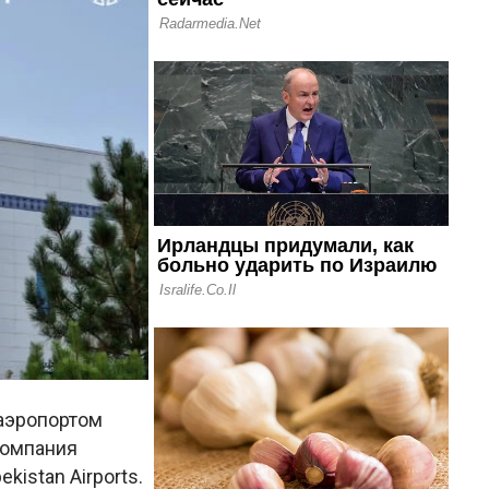
аэропортом
компания
kistan Airports.