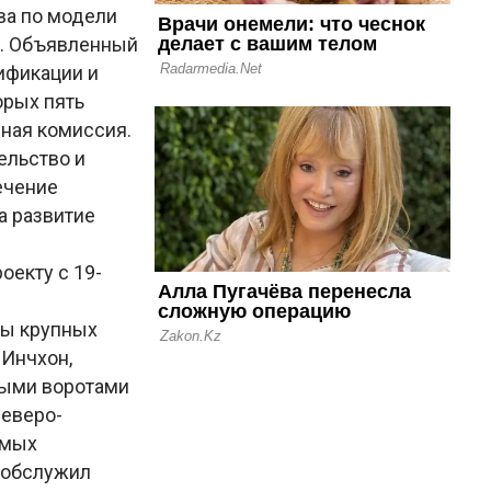
ва по модели
T). Объявленный
лификации и
орых пять
ная комиссия.
ельство и
ечение
а развитие
оекту с 19-
ны крупных
Инчхон,
ными воротами
Северо-
амых
н обслужил