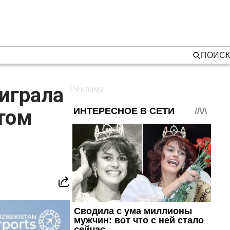
ПОИСК
ыиграла
ртом