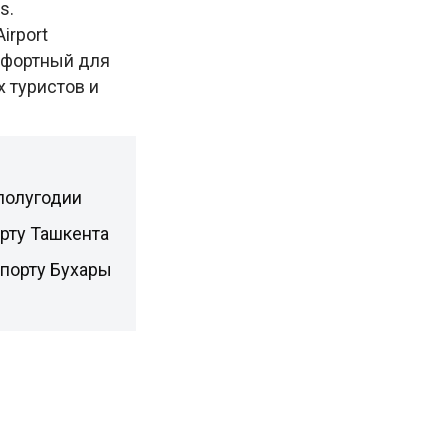
s.
irport
омфортный для
 туристов и
полугодии
орту Ташкента
опорту Бухары