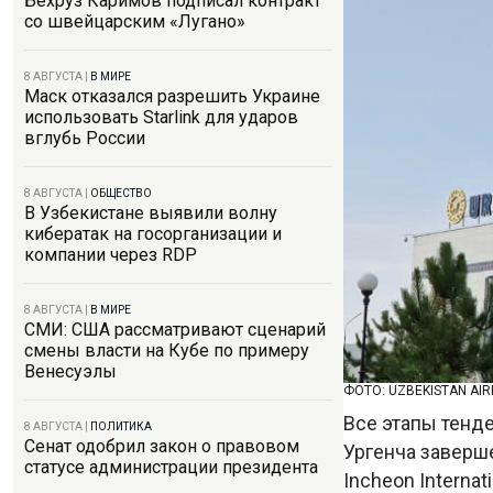
Бехруз Каримов подписал контракт
со швейцарским «Лугано»
8 АВГУСТА
|
В МИРЕ
Маск отказался разрешить Украине
использовать Starlink для ударов
вглубь России
8 АВГУСТА
|
ОБЩЕСТВО
В Узбекистане выявили волну
кибератак на госорганизации и
компании через RDP
8 АВГУСТА
|
В МИРЕ
СМИ: США рассматривают сценарий
смены власти на Кубе по примеру
Венесуэлы
ФОТО: UZBEKISTAN AI
Все этапы тенд
8 АВГУСТА
|
ПОЛИТИКА
Сенат одобрил закон о правовом
Ургенча заверш
статусе администрации президента
Incheon Internati