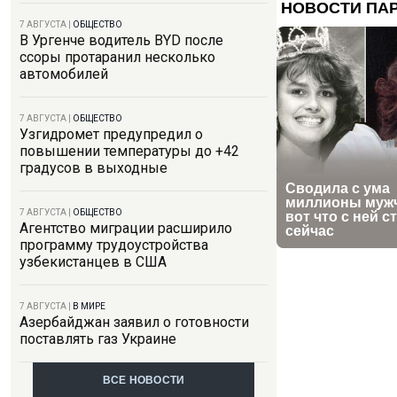
7 АВГУСТА
|
ОБЩЕСТВО
В Ургенче водитель BYD после
ссоры протаранил несколько
автомобилей
7 АВГУСТА
|
ОБЩЕСТВО
Узгидромет предупредил о
повышении температуры до +42
градусов в выходные
7 АВГУСТА
|
ОБЩЕСТВО
Агентство миграции расширило
программу трудоустройства
узбекистанцев в США
7 АВГУСТА
|
В МИРЕ
Азербайджан заявил о готовности
поставлять газ Украине
ВСЕ НОВОСТИ