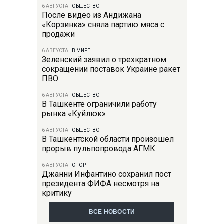
6 АВГУСТА
|
ОБЩЕСТВО
После видео из Андижана
«Корзинка» сняла партию мяса с
продажи
6 АВГУСТА
|
В МИРЕ
Зеленский заявил о трехкратном
сокращении поставок Украине ракет
ПВО
6 АВГУСТА
|
ОБЩЕСТВО
В Ташкенте ограничили работу
рынка «Куйлюк»
6 АВГУСТА
|
ОБЩЕСТВО
В Ташкентской области произошел
прорыв пульпопровода АГМК
6 АВГУСТА
|
СПОРТ
Джанни Инфантино сохранил пост
президента ФИФА несмотря на
критику
ВСЕ НОВОСТИ