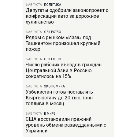
6 АВГУСТА
|
ПОЛИТИКА
Депутаты одобрили законопроект о
конфискации авто за дорожное
хулиганство
6 АВГУСТА
|
ОБЩЕСТВО
Рядом с рынком «Изза» под
Ташкентом произошел крупный
пожар
6 АВГУСТА
|
ОБЩЕСТВО
Число рабочих въездов граждан
Центральной Азии в Россию
сократилось на 15%
6 АВГУСТА
|
ЭКОНОМИКА
Узбекистан готов поставлять
Кыргызстану до 20 тыс. тонн
топлива в месяц
6 АВГУСТА
|
В МИРЕ
США восстановили прежний
уровень обмена разведданными с
Украиной