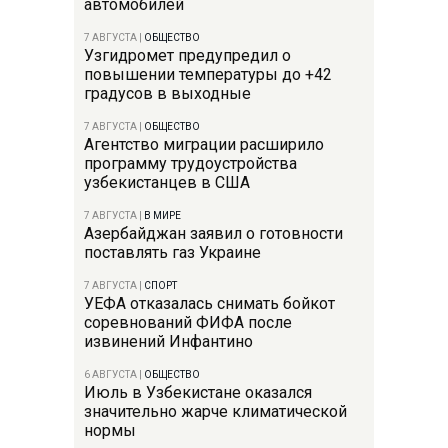
автомобилей
7 АВГУСТА
|
ОБЩЕСТВО
Узгидромет предупредил о
повышении температуры до +42
градусов в выходные
7 АВГУСТА
|
ОБЩЕСТВО
Агентство миграции расширило
программу трудоустройства
узбекистанцев в США
7 АВГУСТА
|
В МИРЕ
Азербайджан заявил о готовности
поставлять газ Украине
7 АВГУСТА
|
СПОРТ
УЕФА отказалась снимать бойкот
соревнований ФИФА после
извинений Инфантино
6 АВГУСТА
|
ОБЩЕСТВО
Июль в Узбекистане оказался
значительно жарче климатической
нормы