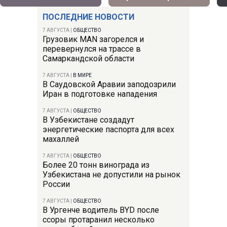
ПОСЛЕДНИЕ НОВОСТИ
7 АВГУСТА
|
ОБЩЕСТВО
Грузовик MAN загорелся и
перевернулся на трассе в
Самаркандской области
7 АВГУСТА
|
В МИРЕ
В Саудовской Аравии заподозрили
Иран в подготовке нападения
7 АВГУСТА
|
ОБЩЕСТВО
В Узбекистане создадут
энергетические паспорта для всех
махаллей
7 АВГУСТА
|
ОБЩЕСТВО
Более 20 тонн винограда из
Узбекистана не допустили на рынок
России
7 АВГУСТА
|
ОБЩЕСТВО
В Ургенче водитель BYD после
ссоры протаранил несколько