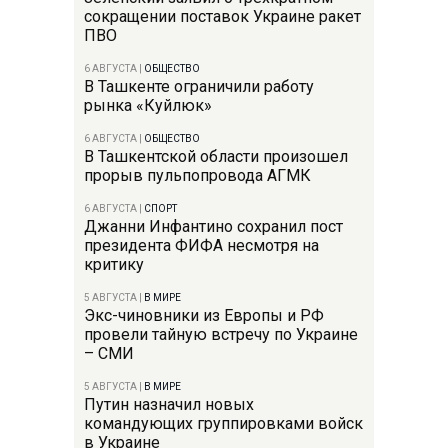
сокращении поставок Украине ракет
ПВО
6 АВГУСТА
|
ОБЩЕСТВО
В Ташкенте ограничили работу
рынка «Куйлюк»
6 АВГУСТА
|
ОБЩЕСТВО
В Ташкентской области произошел
прорыв пульпопровода АГМК
6 АВГУСТА
|
СПОРТ
Джанни Инфантино сохранил пост
президента ФИФА несмотря на
критику
5 АВГУСТА
|
В МИРЕ
Экс-чиновники из Европы и РФ
провели тайную встречу по Украине
– СМИ
5 АВГУСТА
|
В МИРЕ
Путин назначил новых
командующих группировками войск
в Украине