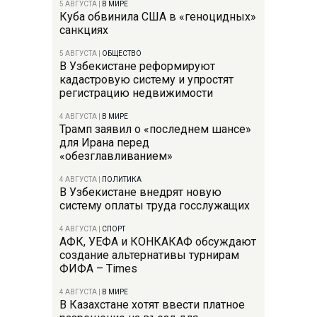
5 АВГУСТА
|
В МИРЕ
Куба обвинила США в «геноцидных»
санкциях
5 АВГУСТА
|
ОБЩЕСТВО
В Узбекистане реформируют
кадастровую систему и упростят
регистрацию недвижимости
4 АВГУСТА
|
В МИРЕ
Трамп заявил о «последнем шансе»
для Ирана перед
«обезглавливанием»
4 АВГУСТА
|
ПОЛИТИКА
В Узбекистане внедрят новую
систему оплаты труда госслужащих
4 АВГУСТА
|
СПОРТ
АФК, УЕФА и КОНКАКАФ обсуждают
создание альтернативы турнирам
ФИФА – Times
4 АВГУСТА
|
В МИРЕ
В Казахстане хотят ввести платное