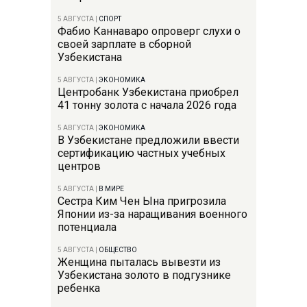
5 АВГУСТА
|
СПОРТ
Фабио Каннаваро опроверг слухи о
своей зарплате в сборной
Узбекистана
5 АВГУСТА
|
ЭКОНОМИКА
Центробанк Узбекистана приобрел
41 тонну золота с начала 2026 года
5 АВГУСТА
|
ЭКОНОМИКА
В Узбекистане предложили ввести
сертификацию частных учебных
центров
5 АВГУСТА
|
В МИРЕ
Сестра Ким Чен Ына пригрозила
Японии из-за наращивания военного
потенциала
5 АВГУСТА
|
ОБЩЕСТВО
Женщина пыталась вывезти из
Узбекистана золото в подгузнике
ребенка