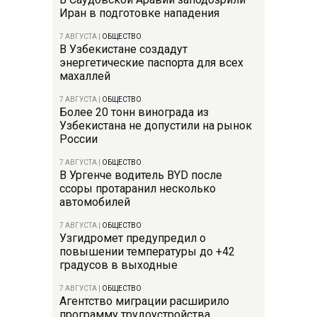
Иран в подготовке нападения
7 АВГУСТА
|
ОБЩЕСТВО
В Узбекистане создадут
энергетические паспорта для всех
махаллей
7 АВГУСТА
|
ОБЩЕСТВО
Более 20 тонн винограда из
Узбекистана не допустили на рынок
России
7 АВГУСТА
|
ОБЩЕСТВО
В Ургенче водитель BYD после
ссоры протаранил несколько
автомобилей
7 АВГУСТА
|
ОБЩЕСТВО
Узгидромет предупредил о
повышении температуры до +42
градусов в выходные
7 АВГУСТА
|
ОБЩЕСТВО
Агентство миграции расширило
программу трудоустройства