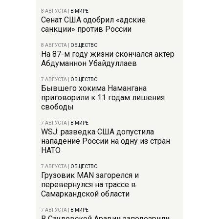
8 АВГУСТА
|
В МИРЕ
Сенат США одобрил «адские
санкции» против России
8 АВГУСТА
|
ОБЩЕСТВО
На 87-м году жизни скончался актер
Абдуманнон Убайдуллаев
7 АВГУСТА
|
ОБЩЕСТВО
Бывшего хокима Намангана
приговорили к 11 годам лишения
свободы
7 АВГУСТА
|
В МИРЕ
WSJ: разведка США допустила
нападение России на одну из стран
НАТО
7 АВГУСТА
|
ОБЩЕСТВО
Грузовик MAN загорелся и
перевернулся на трассе в
Самаркандской области
7 АВГУСТА
|
В МИРЕ
В Саудовской Аравии заподозрили