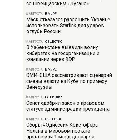
со швейцарским «Лугано»
8 АВГУСТА
|
В МИРЕ
Маск отказался разрешить Украине
использовать Starlink для ударов
вглубь России
8 АВГУСТА
|
ОБЩЕСТВО
В Узбекистане выявили волну
кибератак на госорганизации и
компании через RDP
8 АВГУСТА
|
В МИРЕ
СМИ: США рассматривают сценарий
смены власти на Кубе по примеру
Венесуэлы
8 АВГУСТА
|
ПОЛИТИКА
Сенат одобрил закон о правовом
статусе администрации президента
8 АВГУСТА
|
ОБЩЕСТВО
Сборы «Одиссеи» Кристофера
Нолана в мировом прокате
превысили 1 млрд долларов