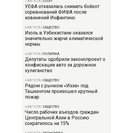
7 АВГУСТА
|
СПОРТ
УЕФА отказалась снимать бойкот
соревнований ФИФА после
извинений Инфантино
6 АВГУСТА
|
ОБЩЕСТВО
Июль в Узбекистане оказался
значительно жарче климатической
нормы
6 АВГУСТА
|
ПОЛИТИКА
Депутаты одобрили законопроект о
конфискации авто за дорожное
хулиганство
6 АВГУСТА
|
ОБЩЕСТВО
Рядом с рынком «Изза» под
Ташкентом произошел крупный
пожар
6 АВГУСТА
|
ОБЩЕСТВО
Число рабочих въездов граждан
Центральной Азии в Россию
сократилось на 15%