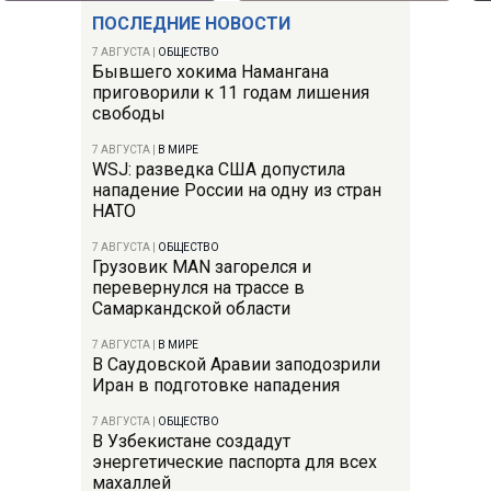
ПОСЛЕДНИЕ НОВОСТИ
7 АВГУСТА
|
ОБЩЕСТВО
Бывшего хокима Намангана
приговорили к 11 годам лишения
свободы
7 АВГУСТА
|
В МИРЕ
WSJ: разведка США допустила
нападение России на одну из стран
НАТО
7 АВГУСТА
|
ОБЩЕСТВО
Грузовик MAN загорелся и
перевернулся на трассе в
Самаркандской области
7 АВГУСТА
|
В МИРЕ
В Саудовской Аравии заподозрили
Иран в подготовке нападения
7 АВГУСТА
|
ОБЩЕСТВО
В Узбекистане создадут
энергетические паспорта для всех
махаллей