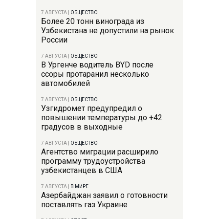
7 АВГУСТА
|
ОБЩЕСТВО
Более 20 тонн винограда из
Узбекистана не допустили на рынок
России
7 АВГУСТА
|
ОБЩЕСТВО
В Ургенче водитель BYD после
ссоры протаранил несколько
автомобилей
7 АВГУСТА
|
ОБЩЕСТВО
Узгидромет предупредил о
повышении температуры до +42
градусов в выходные
7 АВГУСТА
|
ОБЩЕСТВО
Агентство миграции расширило
программу трудоустройства
узбекистанцев в США
7 АВГУСТА
|
В МИРЕ
Азербайджан заявил о готовности
поставлять газ Украине