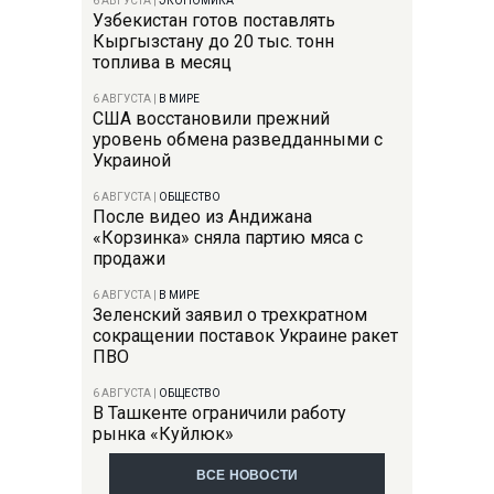
6 АВГУСТА
|
ЭКОНОМИКА
Узбекистан готов поставлять
Кыргызстану до 20 тыс. тонн
топлива в месяц
6 АВГУСТА
|
В МИРЕ
США восстановили прежний
уровень обмена разведданными с
Украиной
6 АВГУСТА
|
ОБЩЕСТВО
После видео из Андижана
«Корзинка» сняла партию мяса с
продажи
6 АВГУСТА
|
В МИРЕ
Зеленский заявил о трехкратном
сокращении поставок Украине ракет
ПВО
6 АВГУСТА
|
ОБЩЕСТВО
В Ташкенте ограничили работу
рынка «Куйлюк»
ВСЕ НОВОСТИ