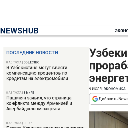
NEWSHUB
ЭКОН
Узбеки
ПОСЛЕДНИЕ НОВОСТИ
прораб
8 АВГУСТА
|
ОБЩЕСТВО
В Узбекистане могут ввести
компенсацию процентов по
энерге
кредитам на электромобили
9 ИЮЛЯ
|
ЭКОНОМИКА
8 АВГУСТА
|
В МИРЕ
Пашинян заявил, что страница
Добавить News
конфликта между Арменией и
Азербайджаном закрыта
8 АВГУСТА
|
СПОРТ