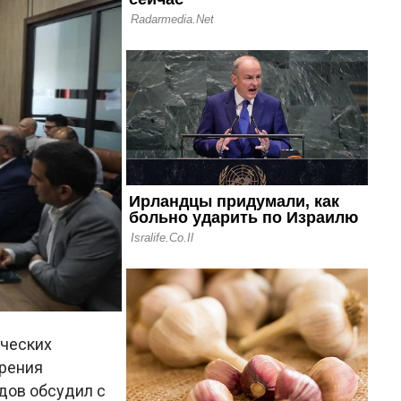
ических
ирения
дов обсудил с