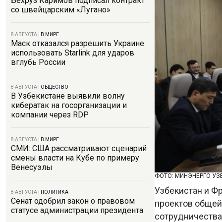
Бехруз Каримов подписал контракт
со швейцарским «Лугано»
8 АВГУСТА
|
В МИРЕ
Маск отказался разрешить Украине
использовать Starlink для ударов
вглубь России
8 АВГУСТА
|
ОБЩЕСТВО
В Узбекистане выявили волну
кибератак на госорганизации и
компании через RDP
8 АВГУСТА
|
В МИРЕ
СМИ: США рассматривают сценарий
смены власти на Кубе по примеру
Венесуэлы
ФОТО: МИНЭНЕРГО УЗ
Узбекистан и Ф
8 АВГУСТА
|
ПОЛИТИКА
Сенат одобрил закон о правовом
проектов общей
статусе администрации президента
сотрудничества