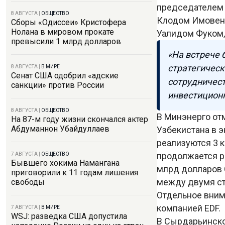
председателем У
8 АВГУСТА
|
ОБЩЕСТВО
Клодом Имовен
Сборы «Одиссеи» Кристофера
Нолана в мировом прокате
Уалидом Фуком
превысили 1 млрд долларов
«На встрече
стратегическ
8 АВГУСТА
|
В МИРЕ
Сенат США одобрил «адские
сотрудничест
санкции» против России
инвестиционн
8 АВГУСТА
|
ОБЩЕСТВО
В Минэнерго от
На 87-м году жизни скончался актер
Абдуманнон Убайдуллаев
Узбекистана в 
реализуются 3 
продолжается р
7 АВГУСТА
|
ОБЩЕСТВО
Бывшего хокима Намангана
млрд долларов 
приговорили к 11 годам лишения
между двумя ст
свободы
Отдельное вним
компанией EDF.
7 АВГУСТА
|
В МИРЕ
WSJ: разведка США допустила
В Сырдарьинско