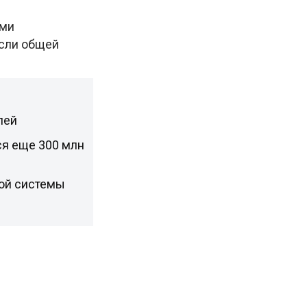
ями
асли общей
лей
ся еще 300 млн
кой системы