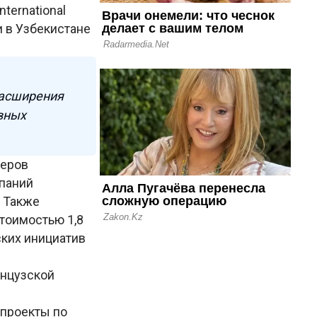
ternational
 в Узбекистане
расширения
вных
неров
мпаний
. Также
тоимостью 1,8
ских инициатив
анцузской
 проекты по