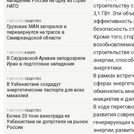
нападение России на одну из стран
строительству 
НАТО
3,1 ГВт. Эти о
эффективность 
7 АВГУСТА
|
ОБЩЕСТВО
Грузовик MAN загорелся и
безопасность с
перевернулся на трассе в
Кроме того, сто
Самаркандской области
возобновляемой
строительстве 
7 АВГУСТА
|
В МИРЕ
В Саудовской Аравии заподозрили
энергии, способ
Иран в подготовке нападения
энергетики.
В рамках встре
7 АВГУСТА
|
ОБЩЕСТВО
сферах энергет
В Узбекистане создадут
энергетические паспорта для всех
обменялись мне
махаллей
инициатив и да
В ходе перегов
7 АВГУСТА
|
ОБЩЕСТВО
развития совре
Более 20 тонн винограда из
Узбекистана не допустили на рынок
генерирующих м
России
энергии, разви