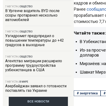
кадров и обмен
7 АВГУСТА
|
ОБЩЕСТВО
Ранее
сообщал
В Ургенче водитель BYD после
прорабатывает 
ссоры протаранил несколько
автомобилей
стоимостью 7,7
7 АВГУСТА
|
ОБЩЕСТВО
Читайте также:
Узгидромет предупредил о
повышении температуры до +42
В Узбекистан
градусов в выходные
Из-за просче
долларов
7 АВГУСТА
|
ОБЩЕСТВО
Агентство миграции расширило
Мирзиёев: н
программу трудоустройства
узбекистанцев в США
Шавкат Мирз
7 АВГУСТА
|
В МИРЕ
Азербайджан заявил о готовности
поставлять газ Украине
#
энергетика
ВСЕ НОВОСТИ