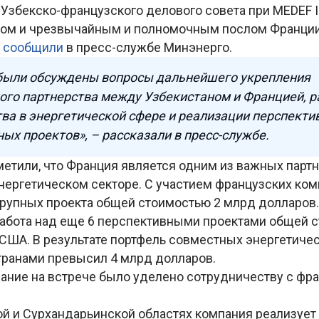
збекско-французского делового совета при MEDEF In
ом и чрезвычайным и полномочным послом Франции
,
сообщили
в пресс-службе Минэнерго.
 были обсуждены вопросы дальнейшего укрепления
ого партнерства между Узбекистаном и Францией, 
ва в энергетической сфере и реализации перспекти
ых проектов», – рассказали в пресс-службе.
метили, что Франция является одним из важных парт
энергетическом секторе. С участием французских ко
крупных проекта общей стоимостью 2 млрд долларов
абота над еще 6 перспективными проектами общей с
США. В результате портфель совместных энергетиче
ранами превысил 4 млрд долларов.
ание на встрече было уделено сотрудничеству с фр
й и Сурхандарьинской областях компания реализует