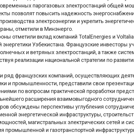
современных парогазовых электростанций общей м
бъекты позволят повысить надежность энергоснабжени
производства электроэнергии и укрепить энергетич
траны, отметили в Минэнерго.
роны отметили вклад компаний TotalEnergies и Voltalia
 энергетики Узбекистана. Французские инвесторы у
солнечных и ветряных электростанций, а также систе
ствуя реализации национальной стратегии по развит
чи ряд французских компаний, осуществляющих деят
ики и промышленности, представили свои презентац
ниями по вопросам практической проработки предс
льнейшего расширения взаимовыгодного сотрудниче
оров обсуждены перспективы углубления сотрудниче
менной энергетической инфраструктуры, строительс
ощностей, магистральных электрических сетей и си
тия промышленной и газотранспортной инфраструктур