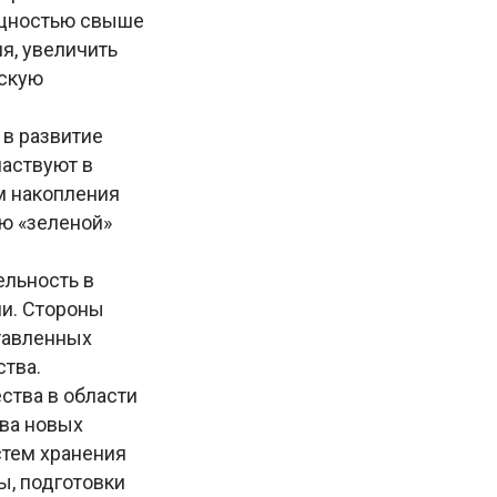
ощностью свыше
я, увеличить
ескую
 в развитие
частвуют в
м накопления
ию «зеленой»
ельность в
ии. Стороны
тавленных
ства.
ства в области
тва новых
стем хранения
ы, подготовки