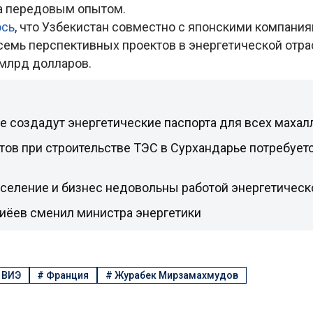
а передовым опытом.
ось
, что Узбекистан совместно с японскими компани
семь перспективных проектов в энергетической отр
 млрд долларов.
е создадут энергетические паспорта для всех махал
тов при строительстве ТЭС в Сурхандарье потребует
аселение и бизнес недовольны работой энергетичес
иёев сменил министра энергетики
#
ВИЭ
#
Франция
#
Журабек Мирзамахмудов