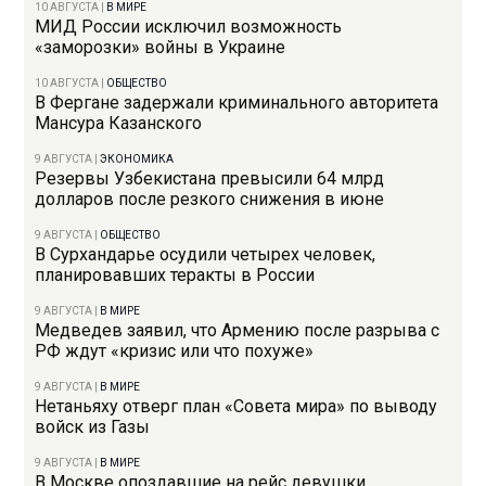
10 АВГУСТА
|
В МИРЕ
МИД России исключил возможность
«заморозки» войны в Украине
10 АВГУСТА
|
ОБЩЕСТВО
В Фергане задержали криминального авторитета
Мансура Казанского
9 АВГУСТА
|
ЭКОНОМИКА
Резервы Узбекистана превысили 64 млрд
долларов после резкого снижения в июне
9 АВГУСТА
|
ОБЩЕСТВО
В Сурхандарье осудили четырех человек,
планировавших теракты в России
9 АВГУСТА
|
В МИРЕ
Медведев заявил, что Армению после разрыва с
РФ ждут «кризис или что похуже»
9 АВГУСТА
|
В МИРЕ
Нетаньяху отверг план «Совета мира» по выводу
войск из Газы
9 АВГУСТА
|
В МИРЕ
В Москве опоздавшие на рейс девушки