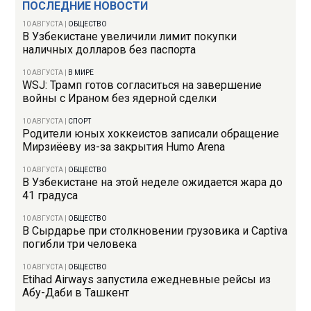
ПОСЛЕДНИЕ НОВОСТИ
10 АВГУСТА
|
ОБЩЕСТВО
В Узбекистане увеличили лимит покупки
наличных долларов без паспорта
10 АВГУСТА
|
В МИРЕ
WSJ: Трамп готов согласиться на завершение
войны с Ираном без ядерной сделки
10 АВГУСТА
|
СПОРТ
Родители юных хоккеистов записали обращение
Мирзиёеву из-за закрытия Humo Arena
10 АВГУСТА
|
ОБЩЕСТВО
В Узбекистане на этой неделе ожидается жара до
41 градуса
10 АВГУСТА
|
ОБЩЕСТВО
В Сырдарье при столкновении грузовика и Captiva
погибли три человека
10 АВГУСТА
|
ОБЩЕСТВО
Etihad Airways запустила ежедневные рейсы из
Абу-Даби в Ташкент