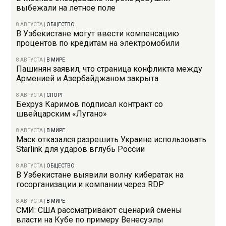
выбежали на летное поле
8 АВГУСТА
|
ОБЩЕСТВО
В Узбекистане могут ввести компенсацию
процентов по кредитам на электромобили
8 АВГУСТА
|
В МИРЕ
Пашинян заявил, что страница конфликта между
Арменией и Азербайджаном закрыта
8 АВГУСТА
|
СПОРТ
Бехруз Каримов подписал контракт со
швейцарским «Лугано»
8 АВГУСТА
|
В МИРЕ
Маск отказался разрешить Украине использовать
Starlink для ударов вглубь России
8 АВГУСТА
|
ОБЩЕСТВО
В Узбекистане выявили волну кибератак на
госорганизации и компании через RDP
8 АВГУСТА
|
В МИРЕ
СМИ: США рассматривают сценарий смены
власти на Кубе по примеру Венесуэлы