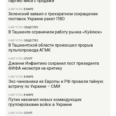
партию мяса с продажи
6 АВГУСТА
|
В МИРЕ
Зеленский заявил о трехкратном сокращении
поставок Украине ракет ПВО
6 АВГУСТА
|
ОБЩЕСТВО
В Ташкенте ограничили работу рынка «Куйлюк»
6 АВГУСТА
|
ОБЩЕСТВО
В Ташкентской области произошел прорыв
пульпопровода АГМК
6 АВГУСТА
|
СПОРТ
Джанни Инфантино сохранил пост президента
ФИФА несмотря на критику
5 АВГУСТА
|
В МИРЕ
Экс-чиновники из Европы и РФ провели тайную
встречу по Украине – СМИ
5 АВГУСТА
|
В МИРЕ
Путин назначил новых командующих
группировками войск в Украине
5 АВГУСТА
|
СПОРТ