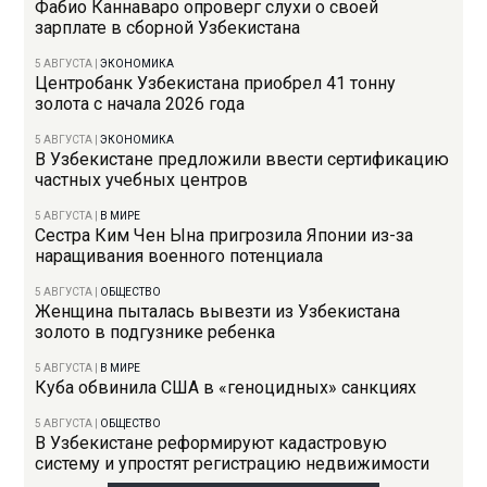
Фабио Каннаваро опроверг слухи о своей
зарплате в сборной Узбекистана
5 АВГУСТА
|
ЭКОНОМИКА
Центробанк Узбекистана приобрел 41 тонну
золота с начала 2026 года
5 АВГУСТА
|
ЭКОНОМИКА
В Узбекистане предложили ввести сертификацию
частных учебных центров
5 АВГУСТА
|
В МИРЕ
Сестра Ким Чен Ына пригрозила Японии из-за
наращивания военного потенциала
5 АВГУСТА
|
ОБЩЕСТВО
Женщина пыталась вывезти из Узбекистана
золото в подгузнике ребенка
5 АВГУСТА
|
В МИРЕ
Куба обвинила США в «геноцидных» санкциях
5 АВГУСТА
|
ОБЩЕСТВО
В Узбекистане реформируют кадастровую
систему и упростят регистрацию недвижимости