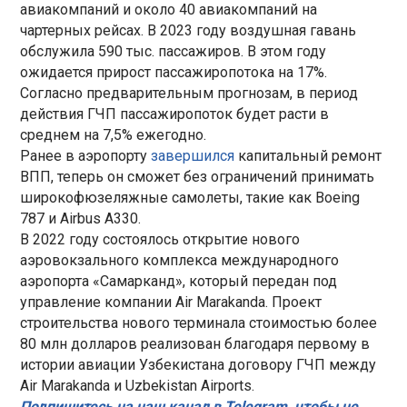
авиакомпаний и около 40 авиакомпаний на
чартерных рейсах. В 2023 году воздушная гавань
обслужила 590 тыс. пассажиров. В этом году
ожидается прирост пассажиропотока на 17%.
Согласно предварительным прогнозам, в период
действия ГЧП пассажиропоток будет расти в
среднем на 7,5% ежегодно.
Ранее в аэропорту
завершился
капитальный ремонт
ВПП, теперь он сможет без ограничений принимать
широкофюзеляжные самолеты, такие как Boeing
787 и Airbus A330.
В 2022 году состоялось открытие нового
аэровокзального комплекса международного
аэропорта «Самарканд», который передан под
управление компании Air Marakanda. Проект
строительства нового терминала стоимостью более
80 млн долларов реализован благодаря первому в
истории авиации Узбекистана договору ГЧП между
Air Marakanda и Uzbekistan Airports.
Подпишитесь на наш канал в Telegram, чтобы не