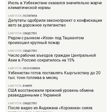
Июль в Узбекистане оказался значительно жарче
климатической нормы
6 АВГУСТА
|
ПОЛИТИКА
Депутаты одобрили законопроект о конфискации
авто за дорожное хулиганство
6 АВГУСТА
|
ОБЩЕСТВО
Рядом с рынком «Изза» под Ташкентом
произошел крупный пожар
6 АВГУСТА
|
ОБЩЕСТВО
Число рабочих въездов граждан Центральной
Азии в Россию сократилось на 15%
6 АВГУСТА
|
ЭКОНОМИКА
Узбекистан готов поставлять Кыргызстану до 20
тыс. тонн топлива в месяц
6 АВГУСТА
|
В МИРЕ
США восстановили прежний уровень обмена
разведданными с Украиной
6 АВГУСТА
|
ОБЩЕСТВО
После видео из Андижана «Корзинка» сняла