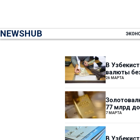
NEWSHUB
ЭКОН
В Узбекист
валюты без
26 МАРТА
Золотовал
77 млрд д
7 МАРТА
В Узбекист