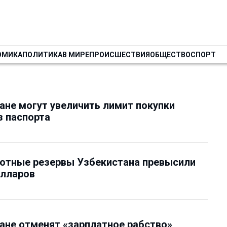
ОМИКА
ПОЛИТИКА
В МИРЕ
ПРОИСШЕСТВИЯ
ОБЩЕСТВО
СПОРТ
ане могут увеличить лимит покупки
 паспорта
ютные резервы Узбекистана превысили
олларов
ане отменят «зарплатное рабство»