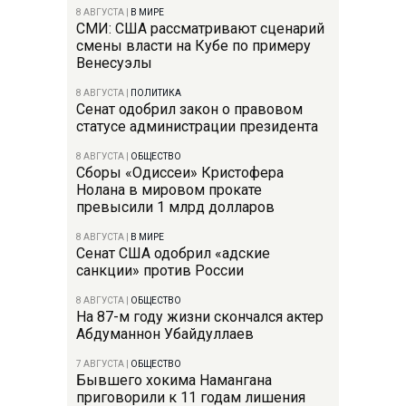
8 АВГУСТА
|
В МИРЕ
СМИ: США рассматривают сценарий
смены власти на Кубе по примеру
Венесуэлы
8 АВГУСТА
|
ПОЛИТИКА
Сенат одобрил закон о правовом
статусе администрации президента
8 АВГУСТА
|
ОБЩЕСТВО
Сборы «Одиссеи» Кристофера
Нолана в мировом прокате
превысили 1 млрд долларов
8 АВГУСТА
|
В МИРЕ
Сенат США одобрил «адские
санкции» против России
8 АВГУСТА
|
ОБЩЕСТВО
На 87-м году жизни скончался актер
Абдуманнон Убайдуллаев
7 АВГУСТА
|
ОБЩЕСТВО
Бывшего хокима Намангана
приговорили к 11 годам лишения