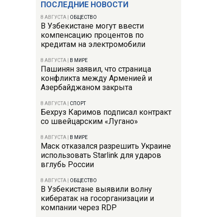
ПОСЛЕДНИЕ НОВОСТИ
8 АВГУСТА
|
ОБЩЕСТВО
В Узбекистане могут ввести
компенсацию процентов по
кредитам на электромобили
8 АВГУСТА
|
В МИРЕ
Пашинян заявил, что страница
конфликта между Арменией и
Азербайджаном закрыта
8 АВГУСТА
|
СПОРТ
Бехруз Каримов подписал контракт
со швейцарским «Лугано»
8 АВГУСТА
|
В МИРЕ
Маск отказался разрешить Украине
использовать Starlink для ударов
вглубь России
8 АВГУСТА
|
ОБЩЕСТВО
В Узбекистане выявили волну
кибератак на госорганизации и
компании через RDP