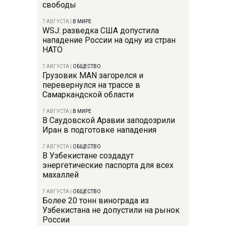
свободы
7 АВГУСТА
|
В МИРЕ
WSJ: разведка США допустила
нападение России на одну из стран
НАТО
7 АВГУСТА
|
ОБЩЕСТВО
Грузовик MAN загорелся и
перевернулся на трассе в
Самаркандской области
7 АВГУСТА
|
В МИРЕ
В Саудовской Аравии заподозрили
Иран в подготовке нападения
7 АВГУСТА
|
ОБЩЕСТВО
В Узбекистане создадут
энергетические паспорта для всех
махаллей
7 АВГУСТА
|
ОБЩЕСТВО
Более 20 тонн винограда из
Узбекистана не допустили на рынок
России