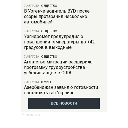
7 АВГУСТА
|
ОБЩЕСТВО
В Ургенче водитель BYD после
ссоры протаранил несколько
автомобилей
7 АВГУСТА
|
ОБЩЕСТВО
Узгидромет предупредил о
повышении температуры до +42
градусов в выходные
7 АВГУСТА
|
ОБЩЕСТВО
Агентство миграции расширило
программу трудоустройства
узбекистанцев в США
7 АВГУСТА
|
В МИРЕ
Азербайджан заявил о готовности
поставлять газ Украине
ВСЕ НОВОСТИ