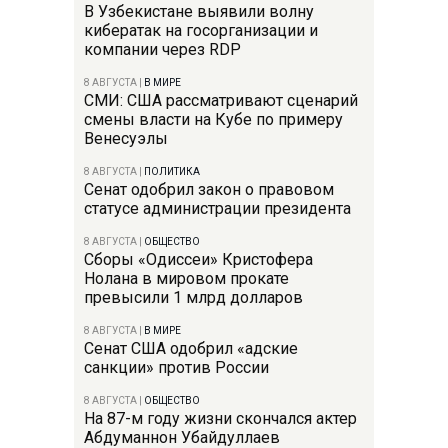
В Узбекистане выявили волну
кибератак на госорганизации и
компании через RDP
8 АВГУСТА
|
В МИРЕ
СМИ: США рассматривают сценарий
смены власти на Кубе по примеру
Венесуэлы
8 АВГУСТА
|
ПОЛИТИКА
Сенат одобрил закон о правовом
статусе администрации президента
8 АВГУСТА
|
ОБЩЕСТВО
Сборы «Одиссеи» Кристофера
Нолана в мировом прокате
превысили 1 млрд долларов
8 АВГУСТА
|
В МИРЕ
Сенат США одобрил «адские
санкции» против России
8 АВГУСТА
|
ОБЩЕСТВО
На 87-м году жизни скончался актер
Абдуманнон Убайдуллаев