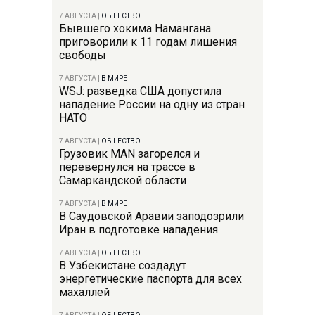
7 АВГУСТА
|
ОБЩЕСТВО
Бывшего хокима Намангана
приговорили к 11 годам лишения
свободы
7 АВГУСТА
|
В МИРЕ
WSJ: разведка США допустила
нападение России на одну из стран
НАТО
7 АВГУСТА
|
ОБЩЕСТВО
Грузовик MAN загорелся и
перевернулся на трассе в
Самаркандской области
7 АВГУСТА
|
В МИРЕ
В Саудовской Аравии заподозрили
Иран в подготовке нападения
7 АВГУСТА
|
ОБЩЕСТВО
В Узбекистане создадут
энергетические паспорта для всех
махаллей