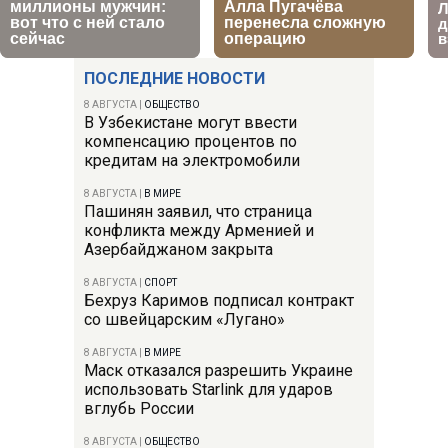
ПОСЛЕДНИЕ НОВОСТИ
8 АВГУСТА
|
ОБЩЕСТВО
В Узбекистане могут ввести
компенсацию процентов по
кредитам на электромобили
8 АВГУСТА
|
В МИРЕ
Пашинян заявил, что страница
конфликта между Арменией и
Азербайджаном закрыта
8 АВГУСТА
|
СПОРТ
Бехруз Каримов подписал контракт
со швейцарским «Лугано»
8 АВГУСТА
|
В МИРЕ
Маск отказался разрешить Украине
использовать Starlink для ударов
вглубь России
8 АВГУСТА
|
ОБЩЕСТВО