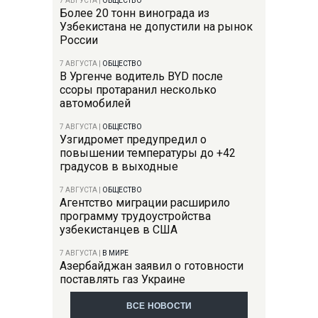
7 АВГУСТА
|
ОБЩЕСТВО
Более 20 тонн винограда из
Узбекистана не допустили на рынок
России
7 АВГУСТА
|
ОБЩЕСТВО
В Ургенче водитель BYD после
ссоры протаранил несколько
автомобилей
7 АВГУСТА
|
ОБЩЕСТВО
Узгидромет предупредил о
повышении температуры до +42
градусов в выходные
7 АВГУСТА
|
ОБЩЕСТВО
Агентство миграции расширило
программу трудоустройства
узбекистанцев в США
7 АВГУСТА
|
В МИРЕ
Азербайджан заявил о готовности
поставлять газ Украине
ВСЕ НОВОСТИ