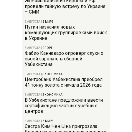
Экс-чиновники из Европы и РФ
провели тайную встречу по Украине
– СМИ
5 АВГУСТА
|
В МИРЕ
Путин назначил новых
командующих группировками войск
в Украине
5 АВГУСТА
|
СПОРТ
Фабио Каннаваро опроверг слухи о
своей зарплате в сборной
Узбекистана
5 АВГУСТА
|
ЭКОНОМИКА
Центробанк Узбекистана приобрел
41 тонну золота с начала 2026 года
5 АВГУСТА
|
ЭКОНОМИКА
В Узбекистане предложили ввести
сертификацию частных учебных
центров
5 АВГУСТА
|
В МИРЕ
Сестра Ким Чен Ына пригрозила
Японии из-за наращивания военного