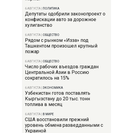
6 АВГУСТА
|
ПОЛИТИКА
Депутаты одобрили законопроект о
конфискации авто за дорожное
хулиганство
6 АВГУСТА
|
ОБЩЕСТВО
Рядом с рынком «Изза» под
Ташкентом произошел крупный
пожар
6 АВГУСТА
|
ОБЩЕСТВО
Число рабочих въездов граждан
Центральной Азии в Россию
сократилось на 15%
6 АВГУСТА
|
ЭКОНОМИКА
Узбекистан готов поставлять
Кыргызстану до 20 тыс. тонн
топлива в месяц
6 АВГУСТА
|
В МИРЕ
США восстановили прежний
уровень обмена разведданными с
Украиной