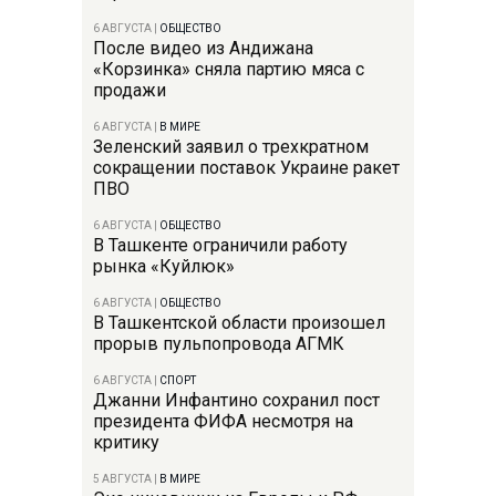
6 АВГУСТА
|
ОБЩЕСТВО
После видео из Андижана
«Корзинка» сняла партию мяса с
продажи
6 АВГУСТА
|
В МИРЕ
Зеленский заявил о трехкратном
сокращении поставок Украине ракет
ПВО
6 АВГУСТА
|
ОБЩЕСТВО
В Ташкенте ограничили работу
рынка «Куйлюк»
6 АВГУСТА
|
ОБЩЕСТВО
В Ташкентской области произошел
прорыв пульпопровода АГМК
6 АВГУСТА
|
СПОРТ
Джанни Инфантино сохранил пост
президента ФИФА несмотря на
критику
5 АВГУСТА
|
В МИРЕ