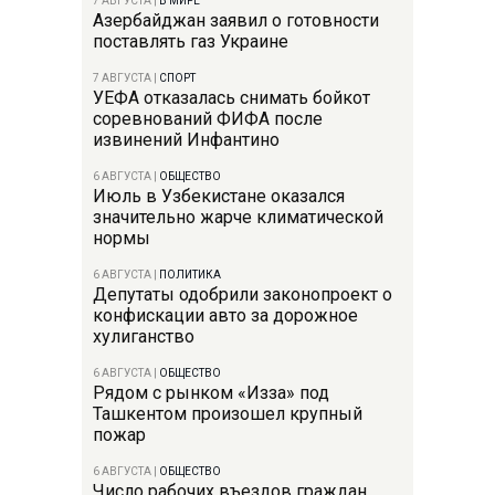
7 АВГУСТА
|
В МИРЕ
Азербайджан заявил о готовности
поставлять газ Украине
7 АВГУСТА
|
СПОРТ
УЕФА отказалась снимать бойкот
соревнований ФИФА после
извинений Инфантино
6 АВГУСТА
|
ОБЩЕСТВО
Июль в Узбекистане оказался
значительно жарче климатической
нормы
6 АВГУСТА
|
ПОЛИТИКА
Депутаты одобрили законопроект о
конфискации авто за дорожное
хулиганство
6 АВГУСТА
|
ОБЩЕСТВО
Рядом с рынком «Изза» под
Ташкентом произошел крупный
пожар
6 АВГУСТА
|
ОБЩЕСТВО
Число рабочих въездов граждан