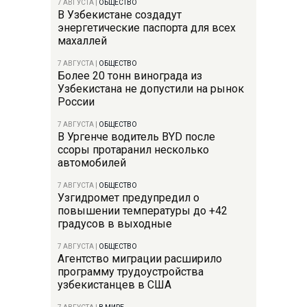
7 АВГУСТА
|
ОБЩЕСТВО
В Узбекистане создадут
энергетические паспорта для всех
махаллей
7 АВГУСТА
|
ОБЩЕСТВО
Более 20 тонн винограда из
Узбекистана не допустили на рынок
России
7 АВГУСТА
|
ОБЩЕСТВО
В Ургенче водитель BYD после
ссоры протаранил несколько
автомобилей
7 АВГУСТА
|
ОБЩЕСТВО
Узгидромет предупредил о
повышении температуры до +42
градусов в выходные
7 АВГУСТА
|
ОБЩЕСТВО
Агентство миграции расширило
программу трудоустройства
узбекистанцев в США