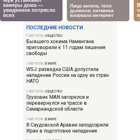
ПОСЛЕДНИЕ НОВОСТИ
7 АВГУСТА
|
ОБЩЕСТВО
Бывшего хокима Намангана
приговорили к 11 годам лишения
свободы
7 АВГУСТА
|
В МИРЕ
WSJ: разведка США допустила
нападение России на одну из стран
НАТО
7 АВГУСТА
|
ОБЩЕСТВО
Грузовик MAN загорелся и
перевернулся на трассе в
Самаркандской области
7 АВГУСТА
|
В МИРЕ
В Саудовской Аравии заподозрили
Иран в подготовке нападения