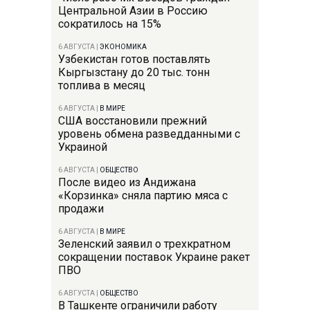
Центральной Азии в Россию
сократилось на 15%
6 АВГУСТА
|
ЭКОНОМИКА
Узбекистан готов поставлять
Кыргызстану до 20 тыс. тонн
топлива в месяц
6 АВГУСТА
|
В МИРЕ
США восстановили прежний
уровень обмена разведданными с
Украиной
6 АВГУСТА
|
ОБЩЕСТВО
После видео из Андижана
«Корзинка» сняла партию мяса с
продажи
6 АВГУСТА
|
В МИРЕ
Зеленский заявил о трехкратном
сокращении поставок Украине ракет
ПВО
6 АВГУСТА
|
ОБЩЕСТВО
В Ташкенте ограничили работу