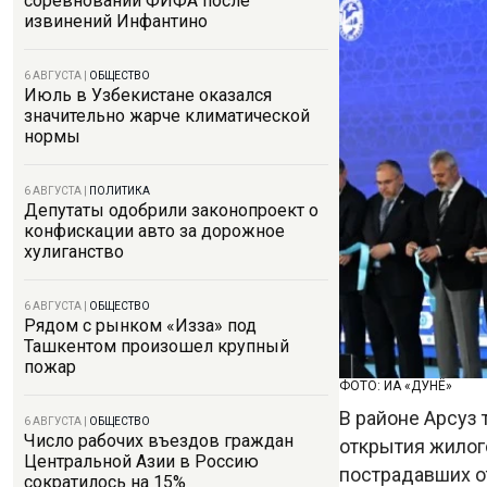
соревнований ФИФА после
извинений Инфантино
6 АВГУСТА
|
ОБЩЕСТВО
Июль в Узбекистане оказался
значительно жарче климатической
нормы
6 АВГУСТА
|
ПОЛИТИКА
Депутаты одобрили законопроект о
конфискации авто за дорожное
хулиганство
6 АВГУСТА
|
ОБЩЕСТВО
Рядом с рынком «Изза» под
Ташкентом произошел крупный
пожар
ФОТО: ИА «ДУНЁ»
В районе Арсуз
6 АВГУСТА
|
ОБЩЕСТВО
Число рабочих въездов граждан
открытия жилог
Центральной Азии в Россию
пострадавших о
сократилось на 15%