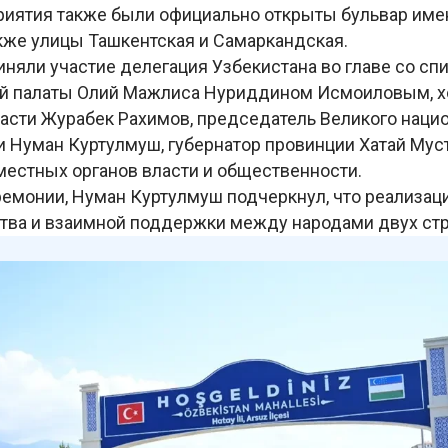
риятия также были официально открыты бульвар име
акже улицы Ташкентская и Самаркандская.
иняли участие делегация Узбекистана во главе со сп
ой палаты Олий Мажлиса Нуриддином Исмоиловым, 
асти Журабек Рахимов, председатель Великого наци
и Нуман Куртулмуш, губернатор провинции Хатай Мус
местных органов власти и общественности.
ремонии, Нуман Куртулмуш подчеркнул, что реализаци
тва и взаимной поддержки между народами двух ст