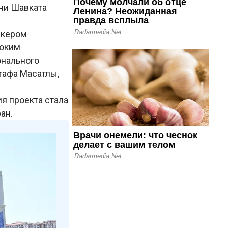
ни Шавката
икером
хоким
онального
тафа Масатлы,
я проекта стала
ран.