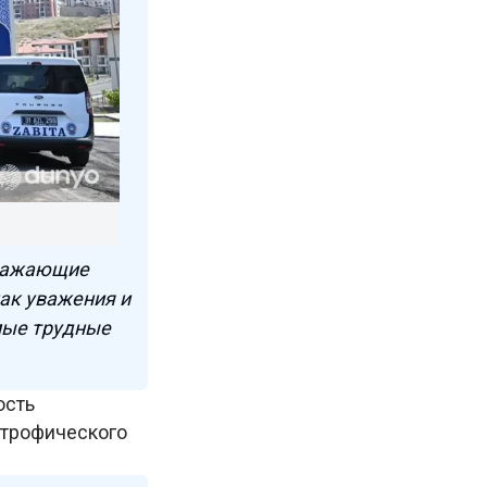
тражающие
нак уважения и
мые трудные
ость
строфического