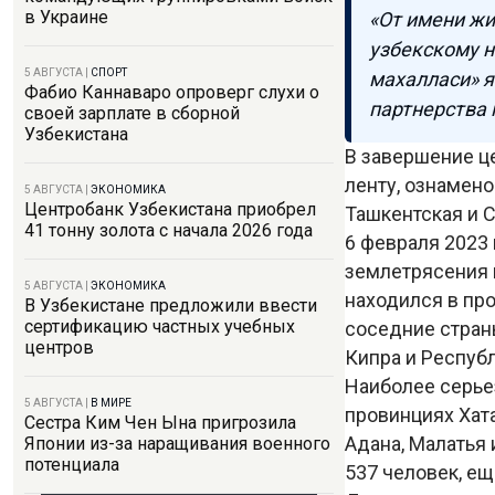
в Украине
«От имени ж
узбекскому н
5 АВГУСТА
|
СПОРТ
махалласи» я
Фабио Каннаваро опроверг слухи о
партнерства 
своей зарплате в сборной
Узбекистана
В завершение ц
ленту, ознамено
5 АВГУСТА
|
ЭКОНОМИКА
Центробанк Узбекистана приобрел
Ташкентская и 
41 тонну золота с начала 2026 года
6 февраля 2023
землетрясения 
5 АВГУСТА
|
ЭКОНОМИКА
находился в про
В Узбекистане предложили ввести
сертификацию частных учебных
соседние стран
центров
Кипра и Респуб
Наиболее серье
5 АВГУСТА
|
В МИРЕ
провинциях Хата
Сестра Ким Чен Ына пригрозила
Адана, Малатья
Японии из-за наращивания военного
потенциала
537 человек, ещ