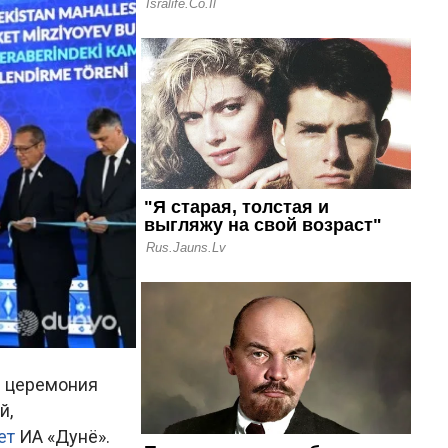
я церемония
й,
ет
ИА «Дунё».