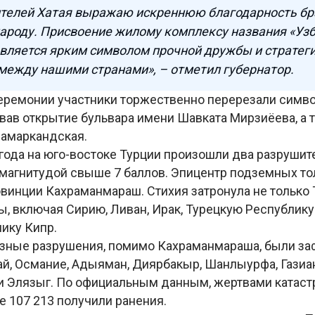
ителей Хатая выражаю искреннюю благодарность бр
ароду. Присвоение жилому комплексу названия «Уз
вляется ярким символом прочной дружбы и стратег
между нашими странами», – отметил губернатор.
еремонии участники торжественно перерезали симв
вав открытие бульвара имени Шавката Мирзиёева, а 
Самаркандская.
 года на юго-востоке Турции произошли два разруши
магнитудой свыше 7 баллов. Эпицентр подземных то
винции Кахраманмараш. Стихия затронула не только 
ы, включая Сирию, Ливан, Ирак, Турецкую Республик
лику Кипр.
зные разрушения, помимо Кахраманмараша, были за
й, Османие, Адыяман, Диярбакыр, Шанлыурфа, Газиан
 и Элязыг. По официальным данным, жертвами катаст
е 107 213 получили ранения.