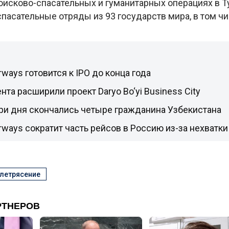
поисково-спасательных и гуманитарных операциях в 
пасательные отряды из 93 государств мира, в том чи
rways готовится к IPO до конца года
нта расширили проект Daryo Bo‘yi Business City
три дня скончались четыре гражданина Узбекистана
irways сократит часть рейсов в Россию из-за нехватк
летрясение