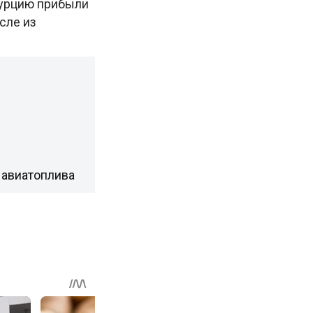
Турцию прибыли
сле из
и авиатоплива