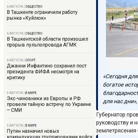
6 АВГУСТА
|
ОБЩЕСТВО
В Ташкенте ограничили работу
рынка «Куйлюк»
6 АВГУСТА
|
ОБЩЕСТВО
В Ташкентской области произошел
прорыв пульпопровода АГМК
6 АВГУСТА
|
СПОРТ
Джанни Инфантино сохранил пост
президента ФИФА несмотря на
«Сегодня для
критику
богатое исто
благодарност
5 АВГУСТА
|
В МИРЕ
Экс-чиновники из Европы и РФ
для нас дни»,
провели тайную встречу по Украине
– СМИ
Губернатор про
руководству и 
5 АВГУСТА
|
В МИРЕ
землетрясения 
Путин назначил новых
командующих группировками войск