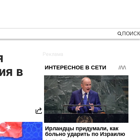
ПОИСК
я
ия в