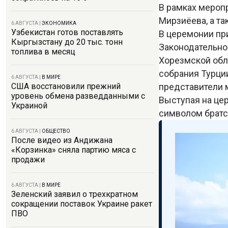
В рамках мероп
Мирзиёева, а т
6 АВГУСТА
|
ЭКОНОМИКА
Узбекистан готов поставлять
В церемонии пр
Кыргызстану до 20 тыс. тонн
Законодательн
топлива в месяц
Хорезмской обл
собрания Турци
6 АВГУСТА
|
В МИРЕ
представители 
США восстановили прежний
уровень обмена разведданными с
Выступая на це
Украиной
символом братс
6 АВГУСТА
|
ОБЩЕСТВО
После видео из Андижана
«Корзинка» сняла партию мяса с
продажи
6 АВГУСТА
|
В МИРЕ
Зеленский заявил о трехкратном
сокращении поставок Украине ракет
ПВО