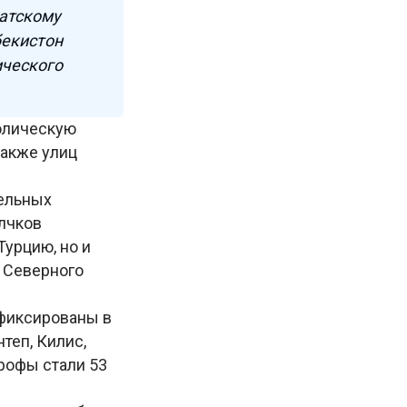
атскому
бекистон
ического
олическую
также улиц
тельных
лчков
Турцию, но и
у Северного
фиксированы в
теп, Килис,
рофы стали 53