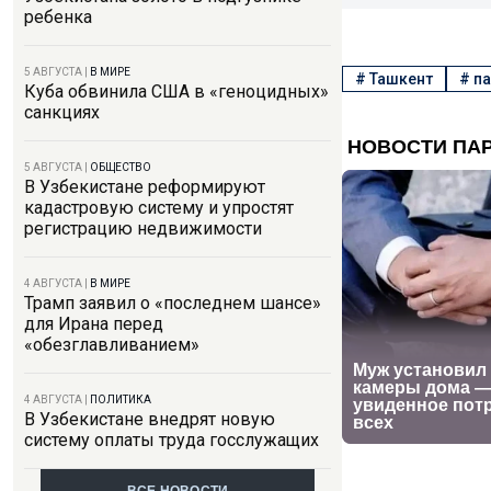
ребенка
5 АВГУСТА
|
В МИРЕ
#
Ташкент
#
па
Куба обвинила США в «геноцидных»
санкциях
5 АВГУСТА
|
ОБЩЕСТВО
В Узбекистане реформируют
кадастровую систему и упростят
регистрацию недвижимости
4 АВГУСТА
|
В МИРЕ
Трамп заявил о «последнем шансе»
для Ирана перед
«обезглавливанием»
4 АВГУСТА
|
ПОЛИТИКА
В Узбекистане внедрят новую
систему оплаты труда госслужащих