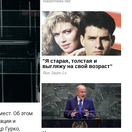
мест. Об этом
ации и
р Гурко,