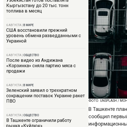
Узбекистан готов поставлять
Кыргызстану до 20 тыс. тонн
топлива в месяц
6 АВГУСТА
|
В МИРЕ
США восстановили прежний
уровень обмена разведданными с
Украиной
6 АВГУСТА
|
ОБЩЕСТВО
После видео из Андижана
«Корзинка» сняла партию мяса с
продажи
6 АВГУСТА
|
В МИРЕ
Зеленский заявил о трехкратном
сокращении поставок Украине ракет
ПВО
ФОТО: UNSPLASH / MO
В Ташкенте план
сообщил первый
6 АВГУСТА
|
ОБЩЕСТВО
В Ташкенте ограничили работу
информационным
рынка «Куйлюк»