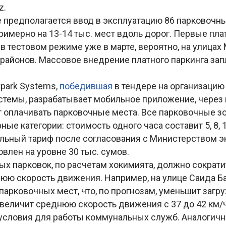
z.
 предполагается ввод в эксплуатацию 86 парковочны
римерно на 13-14 тыс. мест вдоль дорог. Первые пл
 в тестовом режиме уже в марте, вероятно, на улицах
 районов. Массовое внедрение платного паркинга зап
tpark Systems,
победившая
в тендере на организацию
стемы, разрабатывает мобильное приложение, через
т оплачивать парковочные места. Все парковочные 
ные категории: стоимость одного часа составит 5, 8, 1
льный тариф после согласования с Министерством э
влен на уровне 30 тыс. сумов.
х парковок, по расчетам хокимията, должно сократи
юю скорость движения. Например, на улице Саида Б
парковочных мест, что, по прогнозам, уменьшит загр
увеличит среднюю скорость движения с 37 до 42 км/
условия для работы коммунальных служб. Аналогичн