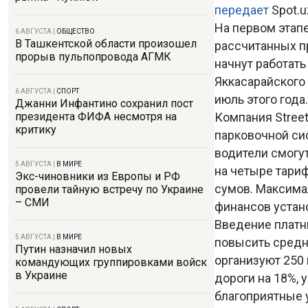
передает
Spot.u
На первом этапе
6 АВГУСТА
|
ОБЩЕСТВО
В Ташкентской области произошел
рассчитанных п
прорыв пульпопровода АГМК
начнут работать
Яккасарайского
6 АВГУСТА
|
СПОРТ
июль этого года.
Джанни Инфантино сохранил пост
Компания Stree
президента ФИФА несмотря на
критику
парковочной си
водители смогу
5 АВГУСТА
|
В МИРЕ
на четыре тариф
Экс-чиновники из Европы и РФ
сумов. Максима
провели тайную встречу по Украине
– СМИ
финансов устано
Введение платны
5 АВГУСТА
|
В МИРЕ
повысить средн
Путин назначил новых
организуют 250 
командующих группировками войск
в Украине
дороги на 18%, 
благоприятные 