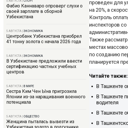
5 АВГУСТА
|
СПОРТ
проведен для ул
Фабио Каннаваро опроверг слухи о
на 20%, а скоро
своей зарплате в сборной
Узбекистана
Контроль оплат
инспекторов со
административно
5 АВГУСТА
|
ЭКОНОМИКА
Центробанк Узбекистана приобрел
Также рассматр
41 тонну золота с начала 2026 года
местах массовог
по созданию пе
5 АВГУСТА
|
ЭКОНОМИКА
В Узбекистане предложили ввести
планируется пре
сертификацию частных учебных
центров
Читайте также:
В Ташкенте о
5 АВГУСТА
|
В МИРЕ
Сестра Ким Чен Ына пригрозила
В Ташкенте п
Японии из-за наращивания военного
водителя
потенциала
В Ташкенте о
5 АВГУСТА
|
ОБЩЕСТВО
Женщина пыталась вывезти из
В Ташкентско
Узбекистана золото в подгузнике