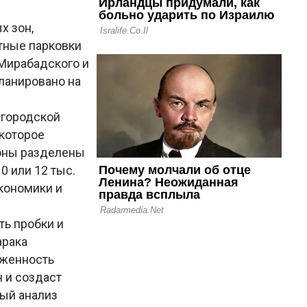
х зон,
атные парковки
 Мирабадского и
ланировано на
 городской
 которое
зоны разделены
0 или 12 тыс.
кономики и
ть пробки и
арака
уженность
ч и создаст
ый анализ