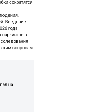
обки сократятся
людения,
ей. Введение
026 года.
 паркингов в
 исследования
 этим вопросам
пал на