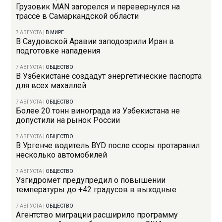
Грузовик MAN загорелся и перевернулся на
трассе в Самаркандской области
7 АВГУСТА
|
В МИРЕ
В Саудовской Аравии заподозрили Иран в
подготовке нападения
7 АВГУСТА
|
ОБЩЕСТВО
В Узбекистане создадут энергетические паспорта
для всех махаллей
7 АВГУСТА
|
ОБЩЕСТВО
Более 20 тонн винограда из Узбекистана не
допустили на рынок России
7 АВГУСТА
|
ОБЩЕСТВО
В Ургенче водитель BYD после ссоры протаранил
несколько автомобилей
7 АВГУСТА
|
ОБЩЕСТВО
Узгидромет предупредил о повышении
температуры до +42 градусов в выходные
7 АВГУСТА
|
ОБЩЕСТВО
Агентство миграции расширило программу