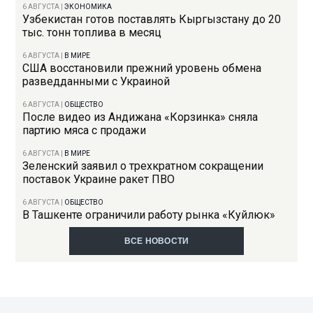
6 АВГУСТА
|
ЭКОНОМИКА
Узбекистан готов поставлять Кыргызстану до 20
тыс. тонн топлива в месяц
6 АВГУСТА
|
В МИРЕ
США восстановили прежний уровень обмена
разведданными с Украиной
6 АВГУСТА
|
ОБЩЕСТВО
После видео из Андижана «Корзинка» сняла
партию мяса с продажи
6 АВГУСТА
|
В МИРЕ
Зеленский заявил о трехкратном сокращении
поставок Украине ракет ПВО
6 АВГУСТА
|
ОБЩЕСТВО
В Ташкенте ограничили работу рынка «Куйлюк»
ВСЕ НОВОСТИ