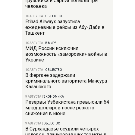
грузовика и Captiva погибли три
человека
10 АВГУСТА
|
ОБЩЕСТВО
Etihad Airways запустила
ежедневные рейсы из Абу-Даби в
Ташкент
10 АВГУСТА
|
В МИРЕ
МИД России исключил
возможность «заморозки» войны в
Украине
10 АВГУСТА
|
ОБЩЕСТВО
В Фергане задержали
криминального авторитета Мансура
Казанского
9 АВГУСТА
|
ЭКОНОМИКА
Резервы Узбекистана превысили 64
млрд долларов после резкого
снижения в июне
9 АВГУСТА
|
ОБЩЕСТВО
В Сурхандарье осудили четырех
человек, планировавших теракты в