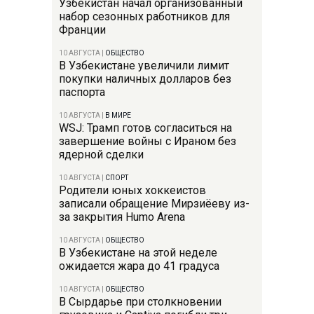
Узбекистан начал организованный
набор сезонных работников для
Франции
10 АВГУСТА
|
ОБЩЕСТВО
В Узбекистане увеличили лимит
покупки наличных долларов без
паспорта
10 АВГУСТА
|
В МИРЕ
WSJ: Трамп готов согласиться на
завершение войны с Ираном без
ядерной сделки
10 АВГУСТА
|
СПОРТ
Родители юных хоккеистов
записали обращение Мирзиёеву из-
за закрытия Humo Arena
10 АВГУСТА
|
ОБЩЕСТВО
В Узбекистане на этой неделе
ожидается жара до 41 градуса
10 АВГУСТА
|
ОБЩЕСТВО
В Сырдарье при столкновении