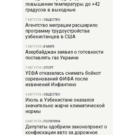
повышении температуры до +42
градусов в выходные
7 АВГУСТА
|
ОБЩЕСТВО
Агентство миграции расширило
программу трудоустройства
узбекистанцев в США
7 АВГУСТА
|
В МИРЕ
Азербайджан заявил о готовности
поставлять газ Украине
7 АВГУСТА
|
СПОРТ
УЕФА отказалась снимать бойкот
соревнований ФИФА после
извинений Инфантино
6 АВГУСТА
|
ОБЩЕСТВО
Июль в Узбекистане оказался
значительно жарче климатической
нормы
6 АВГУСТА
|
ПОЛИТИКА
Депутаты одобрили законопроект о
конфискации авто за дорожное