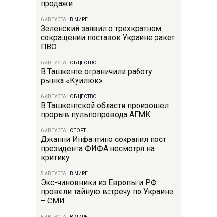
продажи
6 АВГУСТА
|
В МИРЕ
Зеленский заявил о трехкратном
сокращении поставок Украине ракет
ПВО
6 АВГУСТА
|
ОБЩЕСТВО
В Ташкенте ограничили работу
рынка «Куйлюк»
6 АВГУСТА
|
ОБЩЕСТВО
В Ташкентской области произошел
прорыв пульпопровода АГМК
6 АВГУСТА
|
СПОРТ
Джанни Инфантино сохранил пост
президента ФИФА несмотря на
критику
5 АВГУСТА
|
В МИРЕ
Экс-чиновники из Европы и РФ
провели тайную встречу по Украине
– СМИ
5 АВГУСТА
|
В МИРЕ