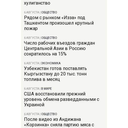
хулиганство
6 АВГУСТА
|
ОБЩЕСТВО
Рядом с рынком «Изза» под
Ташкентом произошел крупный
пожар
6 АВГУСТА
|
ОБЩЕСТВО
Число рабочих въездов граждан
Центральной Азии в Россию
сократилось на 15%
6 АВГУСТА
|
ЭКОНОМИКА
Узбекистан готов поставлять
Кыргызстану до 20 тыс. тонн
топлива в месяц
6 АВГУСТА
|
В МИРЕ
США восстановили прежний
уровень обмена разведданными с
Украиной
6 АВГУСТА
|
ОБЩЕСТВО
После видео из Андижана
«Корзинка» сняла партию мяса с