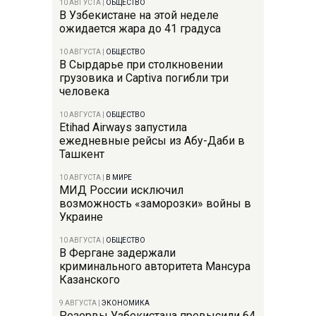
10 АВГУСТА
|
ОБЩЕСТВО
В Узбекистане на этой неделе
ожидается жара до 41 градуса
10 АВГУСТА
|
ОБЩЕСТВО
В Сырдарье при столкновении
грузовика и Captiva погибли три
человека
10 АВГУСТА
|
ОБЩЕСТВО
Etihad Airways запустила
ежедневные рейсы из Абу-Даби в
Ташкент
10 АВГУСТА
|
В МИРЕ
МИД России исключил
возможность «заморозки» войны в
Украине
10 АВГУСТА
|
ОБЩЕСТВО
В Фергане задержали
криминального авторитета Мансура
Казанского
9 АВГУСТА
|
ЭКОНОМИКА
Резервы Узбекистана превысили 64