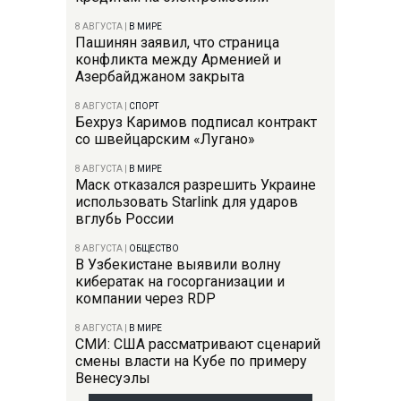
8 АВГУСТА
|
В МИРЕ
Пашинян заявил, что страница
конфликта между Арменией и
Азербайджаном закрыта
8 АВГУСТА
|
СПОРТ
Бехруз Каримов подписал контракт
со швейцарским «Лугано»
8 АВГУСТА
|
В МИРЕ
Маск отказался разрешить Украине
использовать Starlink для ударов
вглубь России
8 АВГУСТА
|
ОБЩЕСТВО
В Узбекистане выявили волну
кибератак на госорганизации и
компании через RDP
8 АВГУСТА
|
В МИРЕ
СМИ: США рассматривают сценарий
смены власти на Кубе по примеру
Венесуэлы