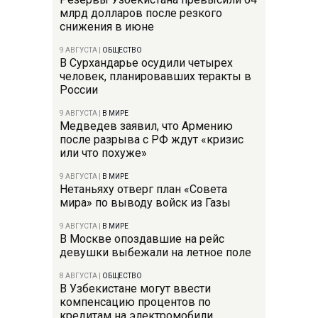
млрд долларов после резкого
снижения в июне
9 АВГУСТА
|
ОБЩЕСТВО
В Сурхандарье осудили четырех
человек, планировавших теракты в
России
9 АВГУСТА
|
В МИРЕ
Медведев заявил, что Армению
после разрыва с РФ ждут «кризис
или что похуже»
9 АВГУСТА
|
В МИРЕ
Нетаньяху отверг план «Совета
мира» по выводу войск из Газы
9 АВГУСТА
|
В МИРЕ
В Москве опоздавшие на рейс
девушки выбежали на летное поле
8 АВГУСТА
|
ОБЩЕСТВО
В Узбекистане могут ввести
компенсацию процентов по
кредитам на электромобили