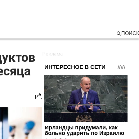
ПОИСК
дуктов
есяца