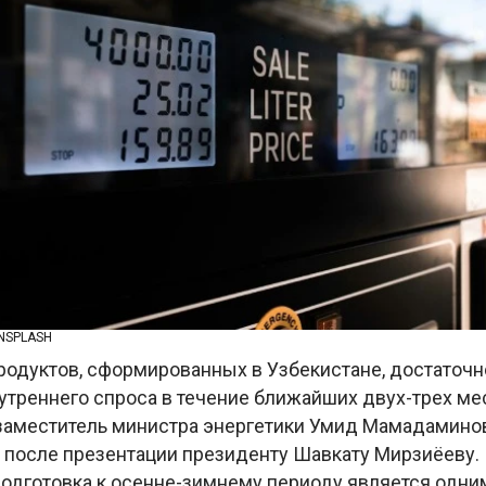
UNSPLASH
родуктов, сформированных в Узбекистане, достаточн
утреннего спроса в течение ближайших двух-трех ме
заместитель министра энергетики Умид Мамадаминов
» после презентации президенту Шавкату Мирзиёеву.
 подготовка к осенне-зимнему периоду является одн