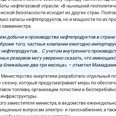
боты нефтегазовой отрасли. «В нынешней геополитич
ческой безопасности исходит из других стран. Поэто
лько запасы нефтепродуктов, но и мощности по их про
 замминистра.
ем добычи и производства нефтепродуктов в стран
. Кроме того, частные компании ежегодно импортиру
н нефтепродуктов... С учетом внутреннего производст
ых резервов могу уверенно сказать, что имеющихс
на ближайшие два-три месяца», – отметил Мамадами
о Министерство энергетики разработало отдельный пл
 сезону, который предусматривает меры по обеспе
тавок топлива, организации логистики и бесперебойн
 инфраструктуры.
ого заместителя министра, в ведомстве еженедельн
вященные вопросам электро- и газоснабжения, а та