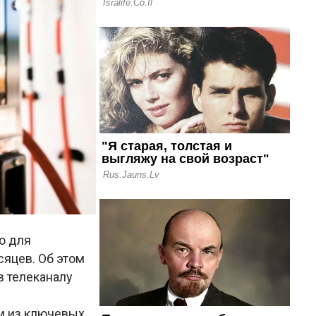
о для
сяцев. Об этом
 телеканалу
им из ключевых