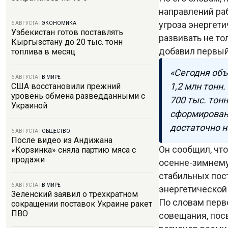
направлений ра
угроза энергети
6 АВГУСТА
|
ЭКОНОМИКА
Узбекистан готов поставлять
развивать не то
Кыргызстану до 20 тыс. тонн
добавил первый
топлива в месяц
«Сегодня объ
6 АВГУСТА
|
В МИРЕ
1,2 млн тонн
США восстановили прежний
уровень обмена разведданными с
700 тыс. тон
Украиной
сформированн
достаточно 
6 АВГУСТА
|
ОБЩЕСТВО
После видео из Андижана
Он сообщил, чт
«Корзинка» сняла партию мяса с
продажи
осенне-зимнему
стабильных пос
6 АВГУСТА
|
В МИРЕ
энергетической
Зеленский заявил о трехкратном
По словам перв
сокращении поставок Украине ракет
ПВО
совещания, пос