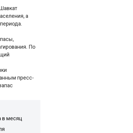
 Шавкат
аселения, а
 периода.
пасы,
гирования. По
ящий
вки
данным пресс-
запас
а в месяц
ля