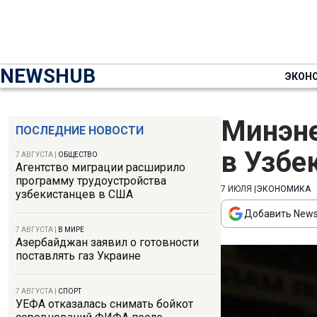
NEWSHUB
ЭКОН
Минэне
ПОСЛЕДНИЕ НОВОСТИ
в Узбе
7 АВГУСТА
|
ОБЩЕСТВО
Агентство миграции расширило
программу трудоустройства
7 ИЮЛЯ
|
ЭКОНОМИКА
узбекистанцев в США
Добавить News
7 АВГУСТА
|
В МИРЕ
Азербайджан заявил о готовности
поставлять газ Украине
7 АВГУСТА
|
СПОРТ
УЕФА отказалась снимать бойкот