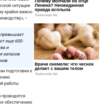
еской ситуации
му крайне важно
изводству», –
е превышает
ют еще 600-
ва и
я запасов
нов.
ан подготовки к
чению
ой работы
о проводятся
кже обеспечению