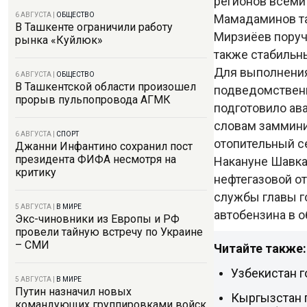
регионов всеми
6 АВГУСТА
|
ОБЩЕСТВО
Мамадаминов та
В Ташкенте ограничили работу
Мирзиёев поруч
рынка «Куйлюк»
также стабильн
Для выполнения
6 АВГУСТА
|
ОБЩЕСТВО
В Ташкентской области произошел
подведомствен
прорыв пульпопровода АГМК
подготовило ав
словам заммини
6 АВГУСТА
|
СПОРТ
отопительный с
Джанни Инфантино сохранил пост
президента ФИФА несмотря на
Накануне Шавк
критику
нефтегазовой о
службы главы г
5 АВГУСТА
|
В МИРЕ
автобензина в о
Экс-чиновники из Европы и РФ
провели тайную встречу по Украине
– СМИ
Читайте также:
Узбекистан г
5 АВГУСТА
|
В МИРЕ
Путин назначил новых
Кыргызстан 
командующих группировками войск