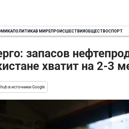
ОМИКА
ПОЛИТИКА
В МИРЕ
ПРОИСШЕСТВИЯ
ОБЩЕСТВО
СПОРТ
рго: запасов нефтепро
кистане хватит на 2-3 м
hub в источники Google