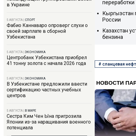
переработки
в Украине
Кыргызстан п
России
5 АВГУСТА
|
СПОРТ
Фабио Каннаваро опроверг слухи о
Казахстан ус
своей зарплате в сборной
бензина
Узбекистана
5 АВГУСТА
|
ЭКОНОМИКА
Центробанк Узбекистана приобрел
41 тонну золота с начала 2026 года
#
сланцевая нефт
5 АВГУСТА
|
ЭКОНОМИКА
В Узбекистане предложили ввести
сертификацию частных учебных
центров
5 АВГУСТА
|
В МИРЕ
Сестра Ким Чен Ына пригрозила
Японии из-за наращивания военного
потенциала