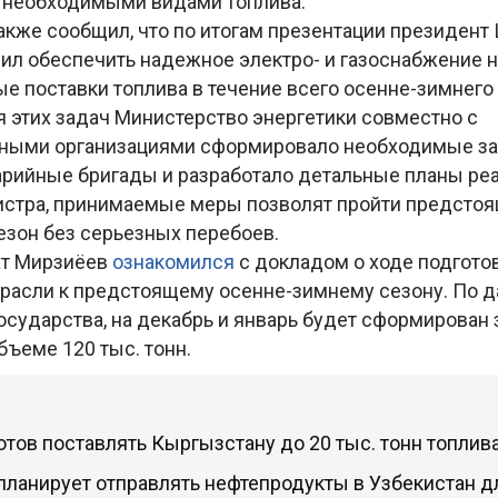
 необходимыми видами топлива.
кже сообщил, что по итогам презентации президент
ил обеспечить надежное электро- и газоснабжение н
ые поставки топлива в течение всего осенне-зимнего
 этих задач Министерство энергетики совместно с
ными организациями сформировало необходимые за
арийные бригады и разработало детальные планы реа
стра, принимаемые меры позволят пройти предсто
езон без серьезных перебоев.
ат Мирзиёев
ознакомился
с докладом о ходе подгото
трасли к предстоящему осенне-зимнему сезону. По 
осударства, на декабрь и январь будет сформирован 
бъеме 120 тыс. тонн.
отов поставлять Кыргызстану до 20 тыс. тонн топлив
планирует отправлять нефтепродукты в Узбекистан д