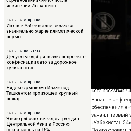
соревнований ФИФА после
извинений Инфантино
6 АВГУСТА
|
ОБЩЕСТВО
Июль в Узбекистане оказался
значительно жарче климатической
нормы
6 АВГУСТА
|
ПОЛИТИКА
Депутаты одобрили законопроект о
конфискации авто за дорожное
хулиганство
6 АВГУСТА
|
ОБЩЕСТВО
Рядом с рынком «Изза» под
ФОТО: ROCK STAAR / 
Ташкентом произошел крупный
пожар
Запасов нефтеп
обеспечения вн
заявил первый 
6 АВГУСТА
|
ОБЩЕСТВО
Число рабочих въездов граждан
«Узбекистан 24
Центральной Азии в Россию
По его словам,
сократилось на 15%