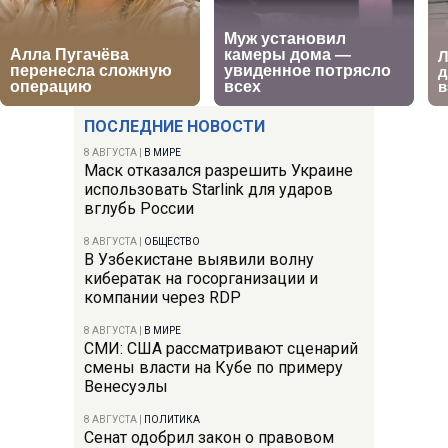
ПОСЛЕДНИЕ НОВОСТИ
8 АВГУСТА
|
В МИРЕ
Маск отказался разрешить Украине
использовать Starlink для ударов
вглубь России
8 АВГУСТА
|
ОБЩЕСТВО
В Узбекистане выявили волну
кибератак на госорганизации и
компании через RDP
8 АВГУСТА
|
В МИРЕ
СМИ: США рассматривают сценарий
смены власти на Кубе по примеру
Венесуэлы
8 АВГУСТА
|
ПОЛИТИКА
Сенат одобрил закон о правовом