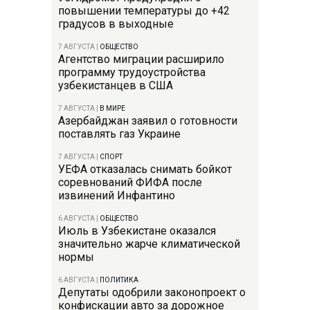
повышении температуры до +42
градусов в выходные
7 АВГУСТА
|
ОБЩЕСТВО
Агентство миграции расширило
программу трудоустройства
узбекистанцев в США
7 АВГУСТА
|
В МИРЕ
Азербайджан заявил о готовности
поставлять газ Украине
7 АВГУСТА
|
СПОРТ
УЕФА отказалась снимать бойкот
соревнований ФИФА после
извинений Инфантино
6 АВГУСТА
|
ОБЩЕСТВО
Июль в Узбекистане оказался
значительно жарче климатической
нормы
6 АВГУСТА
|
ПОЛИТИКА
Депутаты одобрили законопроект о
конфискации авто за дорожное