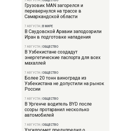
7 АВГУСТА
|
ОБЩЕСТВО
Грузовик MAN загорелся и
перевернулся на трассе в
Самаркандской области
7 АВГУСТА
|
В МИРЕ
В Саудовской Аравии заподозрили
Иран в подготовке нападения
7 АВГУСТА
|
ОБЩЕСТВО
В Узбекистане создадут
энергетические паспорта для всех
махаллей
7 АВГУСТА
|
ОБЩЕСТВО
Более 20 тонн винограда из
Узбекистана не допустили на рынок
России
7 АВГУСТА
|
ОБЩЕСТВО
В Ургенче водитель BYD после
ссоры протаранил несколько
автомобилей
7 АВГУСТА
|
ОБЩЕСТВО
Узгидромет предупредил о