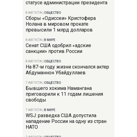
статусе администрации президента
8 АВГУСТА
|
ОБЩЕСТВО
Сборы «Одиссеи» Кристофера
Нолана в мировом прокате
превысили 1 млрд долларов
8 АВГУСТА
|
В МИРЕ
Сенат США одобрил «адские
санкции» против России
8 АВГУСТА
|
ОБЩЕСТВО
На 87-м году жизни скончался актер
Абдуманнон Убайдуллаев
7 АВГУСТА
|
ОБЩЕСТВО
Бывшего хокима Намангана
приговорили к 11 годам лишения
свободы
7 АВГУСТА
|
В МИРЕ
WSJ: разведка США допустила
нападение России на одну из стран
НАТО