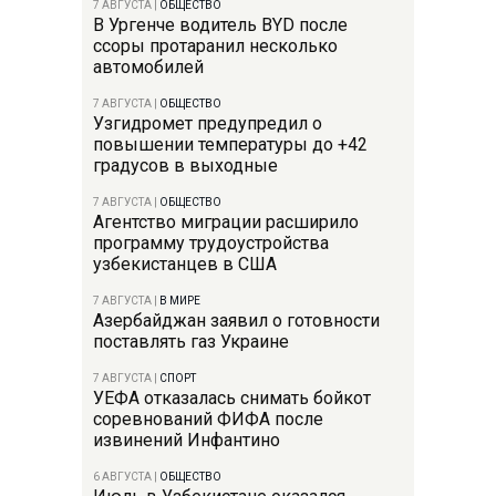
7 АВГУСТА
|
ОБЩЕСТВО
В Ургенче водитель BYD после
ссоры протаранил несколько
автомобилей
7 АВГУСТА
|
ОБЩЕСТВО
Узгидромет предупредил о
повышении температуры до +42
градусов в выходные
7 АВГУСТА
|
ОБЩЕСТВО
Агентство миграции расширило
программу трудоустройства
узбекистанцев в США
7 АВГУСТА
|
В МИРЕ
Азербайджан заявил о готовности
поставлять газ Украине
7 АВГУСТА
|
СПОРТ
УЕФА отказалась снимать бойкот
соревнований ФИФА после
извинений Инфантино
6 АВГУСТА
|
ОБЩЕСТВО