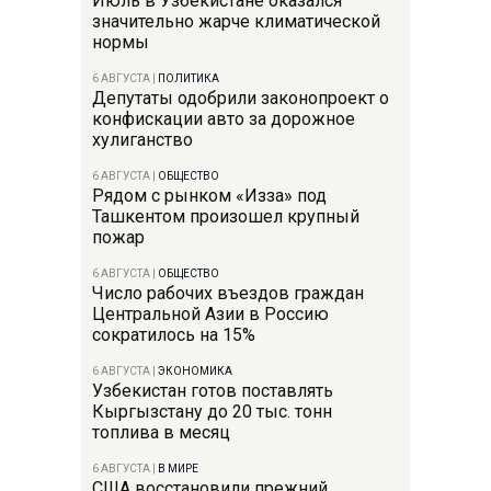
Июль в Узбекистане оказался
значительно жарче климатической
нормы
6 АВГУСТА
|
ПОЛИТИКА
Депутаты одобрили законопроект о
конфискации авто за дорожное
хулиганство
6 АВГУСТА
|
ОБЩЕСТВО
Рядом с рынком «Изза» под
Ташкентом произошел крупный
пожар
6 АВГУСТА
|
ОБЩЕСТВО
Число рабочих въездов граждан
Центральной Азии в Россию
сократилось на 15%
6 АВГУСТА
|
ЭКОНОМИКА
Узбекистан готов поставлять
Кыргызстану до 20 тыс. тонн
топлива в месяц
6 АВГУСТА
|
В МИРЕ
США восстановили прежний