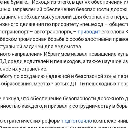
 не на бумаге… Исходя из этого, в целях обеспечения 
вных направлений обеспечения безопасности дорож
здание необходимых условий для безопасного пер
рожного движения по приоритету «пешеход – общес
лотранспорт – автотранспорт», –
приводит
его слова K
, бескомпромиссная борьба с особо злостными прав
ктуальной задачей для ведомства.
жного направления Ибрагимов назвал повышение кул
Д среди водителей и пешеходов, а также научное и
сное их устранение.
аботу по созданию надежной и безопасной зоны пер
образования, местах частых ДТП и пешеходных пере
черкнул, что обеспечение безопасности дорожного 
нностью каждого, и призвал к сотрудничеству в борь
во стратегических реформ
подготовило
комплекс иниц