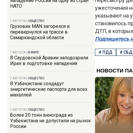
пересмотру де
нападение России на одну из стран
НАТО
ужесточения н
указывают на у
7 АВГУСТА
|
ОБЩЕСТВО
становилось пр
Грузовик MAN загорелся и
ДТП, в которых
перевернулся на трассе в
Самаркандской области
Подпишитесь н
#
ПДД
#
СБД
7 АВГУСТА
|
В МИРЕ
В Саудовской Аравии заподозрили
Иран в подготовке нападения
7 АВГУСТА
|
ОБЩЕСТВО
В Узбекистане создадут
энергетические паспорта для всех
махаллей
7 АВГУСТА
|
ОБЩЕСТВО
Более 20 тонн винограда из
Узбекистана не допустили на рынок
России