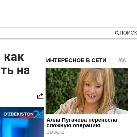
ПОИСК
 как
ть на