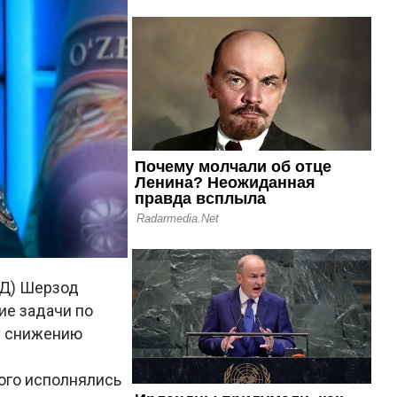
ДД) Шерзод
ие задачи по
у снижению
ого исполнялись