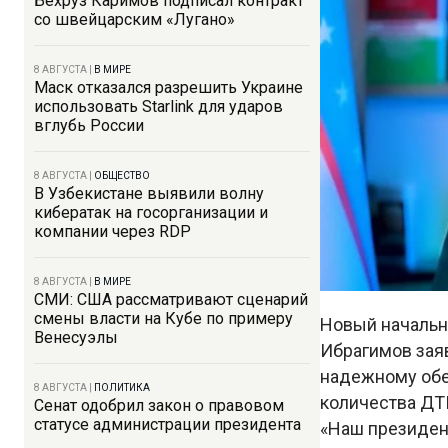
Бехруз Каримов подписал контракт
со швейцарским «Лугано»
8 АВГУСТА
|
В МИРЕ
Маск отказался разрешить Украине
использовать Starlink для ударов
вглубь России
8 АВГУСТА
|
ОБЩЕСТВО
В Узбекистане выявили волну
кибератак на госорганизации и
компании через RDP
8 АВГУСТА
|
В МИРЕ
СМИ: США рассматривают сценарий
смены власти на Кубе по примеру
Новый начальн
Венесуэлы
Ибрагимов зая
надежному обе
8 АВГУСТА
|
ПОЛИТИКА
количества ДТ
Сенат одобрил закон о правовом
статусе администрации президента
«Наш президен