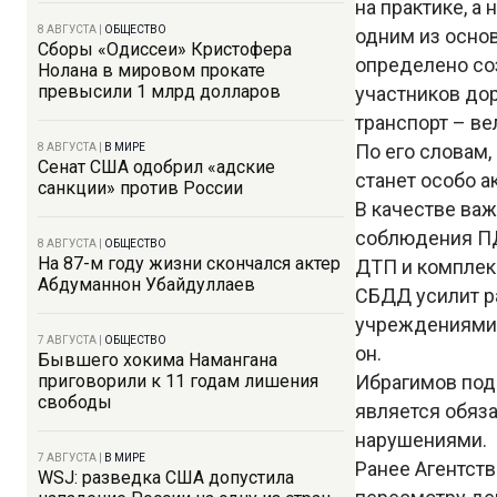
на практике, а
8 АВГУСТА
|
ОБЩЕСТВО
одним из осно
Сборы «Одиссеи» Кристофера
определено со
Нолана в мировом прокате
превысили 1 млрд долларов
участников до
транспорт – ве
По его словам
8 АВГУСТА
|
В МИРЕ
Сенат США одобрил «адские
станет особо а
санкции» против России
В качестве ва
соблюдения ПД
8 АВГУСТА
|
ОБЩЕСТВО
На 87-м году жизни скончался актер
ДТП и комплек
Абдуманнон Убайдуллаев
СБДД усилит р
учреждениями 
7 АВГУСТА
|
ОБЩЕСТВО
он.
Бывшего хокима Намангана
приговорили к 11 годам лишения
Ибрагимов под
свободы
является обяза
нарушениями.
7 АВГУСТА
|
В МИРЕ
Ранее Агентст
WSJ: разведка США допустила