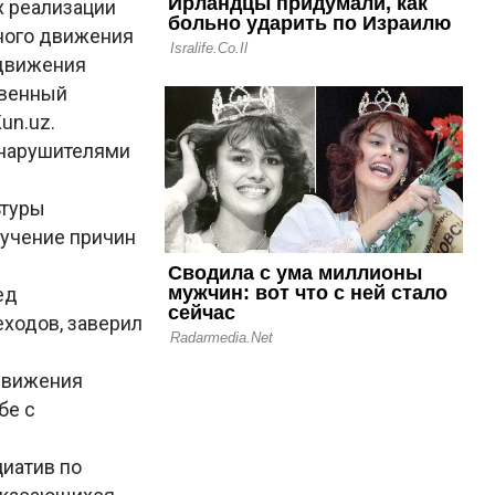
их реализации
ного движения
едвижения
твенный
un.uz.
онарушителями
ьтуры
зучение причин
ед
ходов, заверил
движения
бе с
иатив по