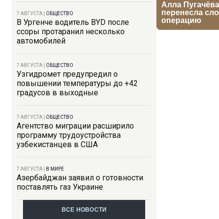
7 АВГУСТА
|
ОБЩЕСТВО
В Ургенче водитель BYD после
ссоры протаранил несколько
автомобилей
7 АВГУСТА
|
ОБЩЕСТВО
Узгидромет предупредил о
повышении температуры до +42
градусов в выходные
7 АВГУСТА
|
ОБЩЕСТВО
Агентство миграции расширило
программу трудоустройства
узбекистанцев в США
7 АВГУСТА
|
В МИРЕ
Азербайджан заявил о готовности
поставлять газ Украине
ВСЕ НОВОСТИ