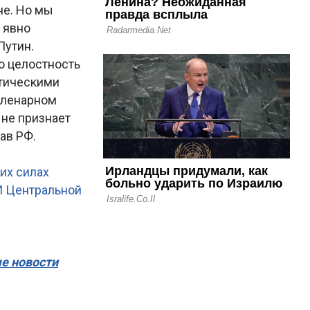
не. Но мы
 явно
Путин.
ю целостность
атическими
пленарном
 не признает
ав РФ.
их силах
И Центральной
ые новости