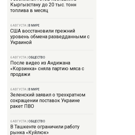
Кыргызстану до 20 тыс. тонн
топлива в месяц
6 АВГУСТА
|
В МИРЕ
США восстановили прежний
уровень обмена разведданными с
Украиной
6 АВГУСТА
|
ОБЩЕСТВО
После видео из Андижана
«Корзинка» сняла партию мяса с
продажи
6 АВГУСТА
|
В МИРЕ
Зеленский заявил о трехкратном
сокращении поставок Украине
ракет ПВО
6 АВГУСТА
|
ОБЩЕСТВО
В Ташкенте ограничили работу
рынка «Куйлюк»