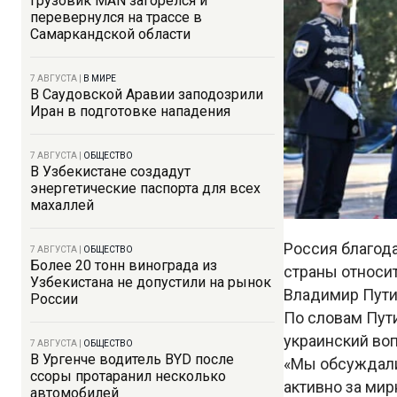
Грузовик MAN загорелся и
перевернулся на трассе в
Самаркандской области
7 АВГУСТА
|
В МИРЕ
В Саудовской Аравии заподозрили
Иран в подготовке нападения
7 АВГУСТА
|
ОБЩЕСТВО
В Узбекистане создадут
энергетические паспорта для всех
махаллей
Россия благод
7 АВГУСТА
|
ОБЩЕСТВО
Более 20 тонн винограда из
страны относит
Узбекистана не допустили на рынок
Владимир Пути
России
По словам Пути
украинский во
7 АВГУСТА
|
ОБЩЕСТВО
В Ургенче водитель BYD после
«Мы обсуждали
ссоры протаранил несколько
активно за мир
автомобилей