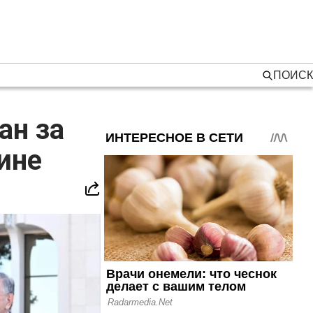
ПОИСК
ан за
ине