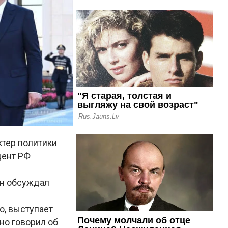
ктер политики
дент РФ
он обсуждал
о, выступает
но говорил об