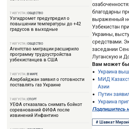
озабоченностях
благодарны пре
7 АВГУСТА
|
ОБЩЕСТВО
Узгидромет предупредил о
выраженный не
повышении температуры до +42
Узбекистан при
градусов в выходные
Украины, выст
средствами. Э
7 АВГУСТА
|
ОБЩЕСТВО
Агентство миграции расширило
заседании Сена
программу трудоустройства
Луганскую и Д
узбекистанцев в США
Вам может бы
Украина выш
7 АВГУСТА
|
В МИРЕ
МИД Казахст
Азербайджан заявил о готовности
поставлять газ Украине
Азии
Путин заявил
7 АВГУСТА
|
СПОРТ
Украина при
УЕФА отказалась снимать бойкот
Подпишитесь н
соревнований ФИФА после
извинений Инфантино
#
Шавкат Мирзи