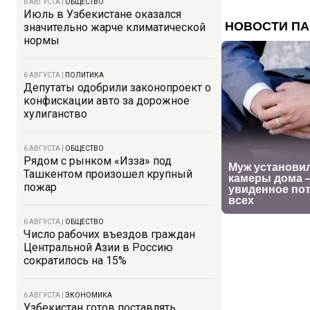
6 АВГУСТА
|
ОБЩЕСТВО
Июль в Узбекистане оказался
значительно жарче климатической
нормы
6 АВГУСТА
|
ПОЛИТИКА
Депутаты одобрили законопроект о
конфискации авто за дорожное
хулиганство
6 АВГУСТА
|
ОБЩЕСТВО
Рядом с рынком «Изза» под
Ташкентом произошел крупный
пожар
6 АВГУСТА
|
ОБЩЕСТВО
Число рабочих въездов граждан
Центральной Азии в Россию
сократилось на 15%
6 АВГУСТА
|
ЭКОНОМИКА
Узбекистан готов поставлять