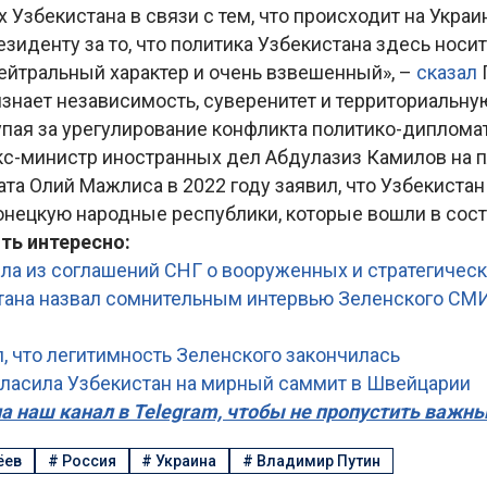
 Узбекистана в связи с тем, что происходит на Украи
зиденту за то, что политика Узбекистана здесь носит
йтральный характер и очень взвешенный», –
сказал
знает независимость, суверенитет и территориальну
упая за урегулирование конфликта политико-диплом
кс-министр иностранных дел Абдулазиз Камилов на 
та Олий Мажлиса в 2022 году заявил, что Узбекистан
онецкую народные республики, которые вошли в сост
ть интересно:
ла из соглашений СНГ о вооруженных и стратегическ
ана назвал сомнительным интервью Зеленского СМ
, что легитимность Зеленского закончилась
гласила Узбекистан на мирный саммит в Швейцарии
а наш канал в Telegram, чтобы не пропустить важн
ёев
#
Россия
#
Украина
#
Владимир Путин