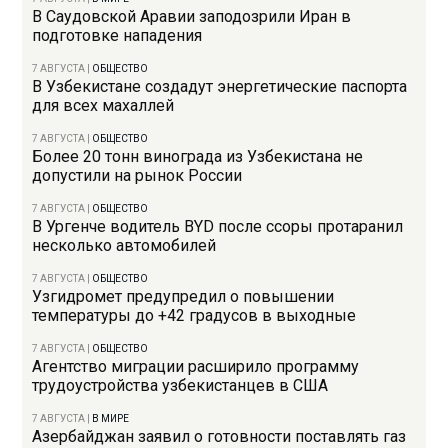
В Саудовской Аравии заподозрили Иран в
подготовке нападения
7 АВГУСТА
|
ОБЩЕСТВО
В Узбекистане создадут энергетические паспорта
для всех махаллей
7 АВГУСТА
|
ОБЩЕСТВО
Более 20 тонн винограда из Узбекистана не
допустили на рынок России
7 АВГУСТА
|
ОБЩЕСТВО
В Ургенче водитель BYD после ссоры протаранил
несколько автомобилей
7 АВГУСТА
|
ОБЩЕСТВО
Узгидромет предупредил о повышении
температуры до +42 градусов в выходные
7 АВГУСТА
|
ОБЩЕСТВО
Агентство миграции расширило программу
трудоустройства узбекистанцев в США
7 АВГУСТА
|
В МИРЕ
Азербайджан заявил о готовности поставлять газ