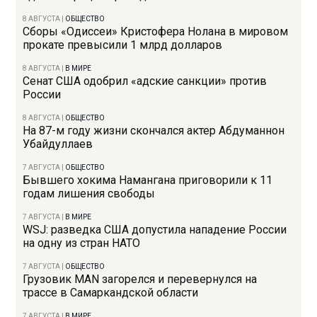
8 АВГУСТА
|
ОБЩЕСТВО
Сборы «Одиссеи» Кристофера Нолана в мировом
прокате превысили 1 млрд долларов
8 АВГУСТА
|
В МИРЕ
Сенат США одобрил «адские санкции» против
России
8 АВГУСТА
|
ОБЩЕСТВО
На 87-м году жизни скончался актер Абдуманнон
Убайдуллаев
7 АВГУСТА
|
ОБЩЕСТВО
Бывшего хокима Намангана приговорили к 11
годам лишения свободы
7 АВГУСТА
|
В МИРЕ
WSJ: разведка США допустила нападение России
на одну из стран НАТО
7 АВГУСТА
|
ОБЩЕСТВО
Грузовик MAN загорелся и перевернулся на
трассе в Самаркандской области
7 АВГУСТА
|
В МИРЕ