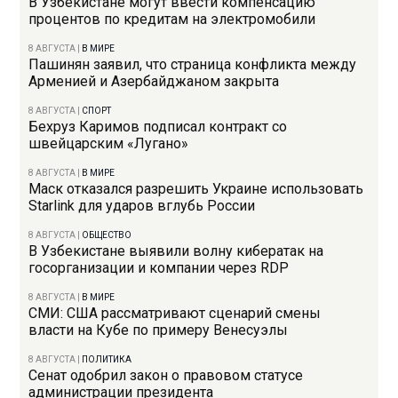
В Узбекистане могут ввести компенсацию
процентов по кредитам на электромобили
8 АВГУСТА
|
В МИРЕ
Пашинян заявил, что страница конфликта между
Арменией и Азербайджаном закрыта
8 АВГУСТА
|
СПОРТ
Бехруз Каримов подписал контракт со
швейцарским «Лугано»
8 АВГУСТА
|
В МИРЕ
Маск отказался разрешить Украине использовать
Starlink для ударов вглубь России
8 АВГУСТА
|
ОБЩЕСТВО
В Узбекистане выявили волну кибератак на
госорганизации и компании через RDP
8 АВГУСТА
|
В МИРЕ
СМИ: США рассматривают сценарий смены
власти на Кубе по примеру Венесуэлы
8 АВГУСТА
|
ПОЛИТИКА
Сенат одобрил закон о правовом статусе
администрации президента