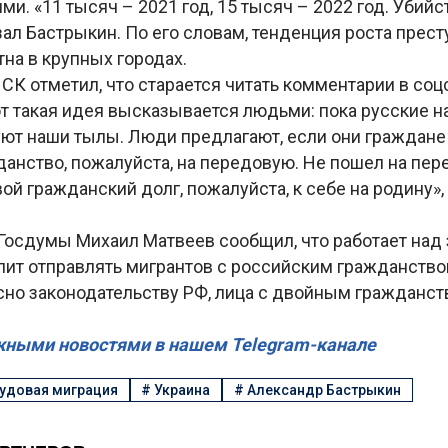
и. «11 тысяч – 2021 год, 15 тысяч – 2022 год. Убийс
зал Бастрыкин. По его словам, тенденция роста прес
на в крупных городах.
 СК отметил, что старается читать комментарии в соц
т такая идея высказывается людьми: пока русские на
уют наши тылы. Люди предлагают, если они граждане
анство, пожалуйста, на передовую. Не пошел на пер
й гражданский долг, пожалуйста, к себе на родину»,
 Госдумы Михаил Матвеев сообщил, что работает над
лит отправлять мигрантов с российским гражданство
асно законодательству РФ, лица с двойным гражданс
жными новостями в нашем Telegram-канале
удовая миграция
#
Украина
#
Александр Бастрыкин