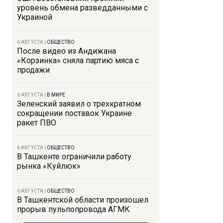
уровень обмена разведданными с
Украиной
6 АВГУСТА
|
ОБЩЕСТВО
После видео из Андижана
«Корзинка» сняла партию мяса с
продажи
6 АВГУСТА
|
В МИРЕ
Зеленский заявил о трехкратном
сокращении поставок Украине
ракет ПВО
6 АВГУСТА
|
ОБЩЕСТВО
В Ташкенте ограничили работу
рынка «Куйлюк»
6 АВГУСТА
|
ОБЩЕСТВО
В Ташкентской области произошел
прорыв пульпопровода АГМК