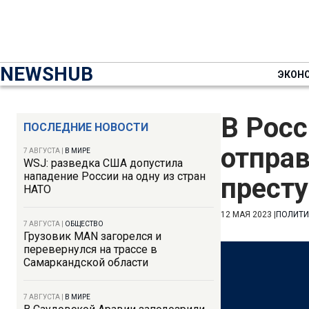
NEWSHUB
ЭКОН
В Росс
ПОСЛЕДНИЕ НОВОСТИ
отправ
7 АВГУСТА
|
В МИРЕ
WSJ: разведка США допустила
нападение России на одну из стран
прест
НАТО
12 МАЯ 2023
|
ПОЛИТИ
7 АВГУСТА
|
ОБЩЕСТВО
Грузовик MAN загорелся и
перевернулся на трассе в
Самаркандской области
7 АВГУСТА
|
В МИРЕ