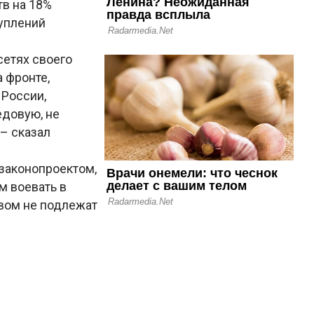
тв на 18%
туплений
сетях своего
 фронте,
 России,
едовую, не
 – сказал
 законопроектом,
м воевать в
твом не подлежат