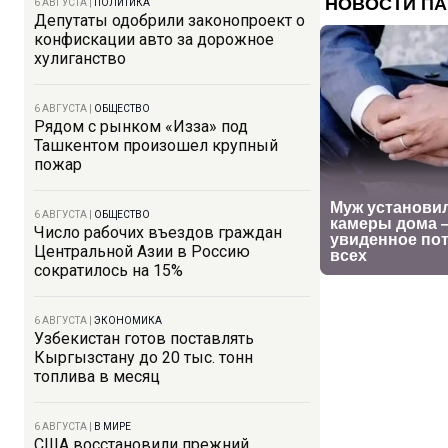
6 АВГУСТА
|
ПОЛИТИКА
Депутаты одобрили законопроект о
конфискации авто за дорожное
хулиганство
6 АВГУСТА
|
ОБЩЕСТВО
Рядом с рынком «Изза» под
Ташкентом произошел крупный
пожар
6 АВГУСТА
|
ОБЩЕСТВО
Число рабочих въездов граждан
Центральной Азии в Россию
сократилось на 15%
6 АВГУСТА
|
ЭКОНОМИКА
Узбекистан готов поставлять
Кыргызстану до 20 тыс. тонн
топлива в месяц
6 АВГУСТА
|
В МИРЕ
США восстановили прежний