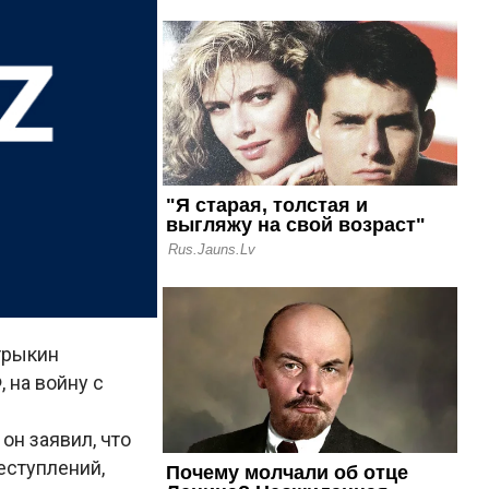
трыкин
 на войну с
н заявил, что
еступлений,