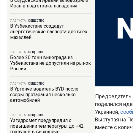
В Саудовской Аравии заподозрили
Иран в подготовке нападения
7 АВГУСТА
|
ОБЩЕСТВО
В Узбекистане создадут
энергетические паспорта для всех
махаллей
7 АВГУСТА
|
ОБЩЕСТВО
Более 20 тонн винограда из
Узбекистана не допустили на рынок
России
7 АВГУСТА
|
ОБЩЕСТВО
В Ургенче водитель BYD после
ссоры протаранил несколько
Председатель 
автомобилей
поделился идее
Украиной,
сооб
7 АВГУСТА
|
ОБЩЕСТВО
Выступая на П
Узгидромет предупредил о
повышении температуры до +42
вместе с колич
градусов в выходные