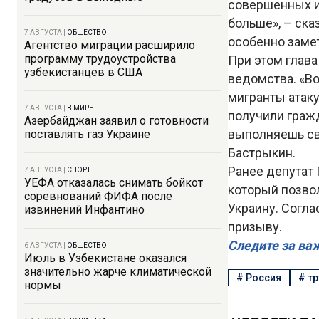
совершенных им
больше», – ска
7 АВГУСТА
|
ОБЩЕСТВО
особенно замет
Агентство миграции расширило
программу трудоустройства
При этом глава
узбекистанцев в США
ведомства. «Во
мигранты атак
7 АВГУСТА
|
В МИРЕ
получили гражд
Азербайджан заявил о готовности
выполняешь сво
поставлять газ Украине
Бастрыкин.
Ранее депутат
7 АВГУСТА
|
СПОРТ
УЕФА отказалась снимать бойкот
который позво
соревнований ФИФА после
Украину. Согл
извинений Инфантино
призыву.
Следите за ва
6 АВГУСТА
|
ОБЩЕСТВО
Июль в Узбекистане оказался
значительно жарче климатической
#
Россия
#
тр
нормы