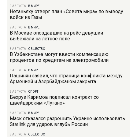
9 АВГУСТА
|
В МИРЕ
Нетаньяху отверг план «Совета мира» по выводу
войск из Газы
9 АВГУСТА
|
В МИРЕ
В Москве опоздавшие на рейс девушки
выбежали на летное поле
8 АВГУСТА
|
ОБЩЕСТВО
В Узбекистане могут ввести компенсацию
процентов по кредитам на электромобили
8 АВГУСТА
|
В МИРЕ
Пашинян заявил, что страница конфликта между
Арменией и Азербайджаном закрыта
8 АВГУСТА
|
СПОРТ
Бехруз Каримов подписал контракт со
швейцарским «Лугано»
8 АВГУСТА
|
В МИРЕ
Маск отказался разрешить Украине использовать
Starlink для ударов вглубь России
8 АВГУСТА
|
ОБЩЕСТВО