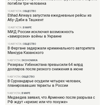
погибли три человека
10 АВГУСТА
|
ОБЩЕСТВО
Etihad Airways запустила ежедневные рейсы из
Абу-Даби в Ташкент
10 АВГУСТА
|
В МИРЕ
МИД России исключил возможность
«заморозки» войны в Украине
10 АВГУСТА
|
ОБЩЕСТВО
В Фергане задержали криминального авторитета
Мансура Казанского
9 АВГУСТА
|
ЭКОНОМИКА
Резервы Узбекистана превысили 64 млрд
долларов после резкого снижения в июне
9 АВГУСТА
|
ОБЩЕСТВО
В Сурхандарье осудили четырех человек,
планировавших теракты в России
9 АВГУСТА
|
В МИРЕ
Медведев заявил, что Армению после разрыва с
РФ ждут «кризис или что похуже»