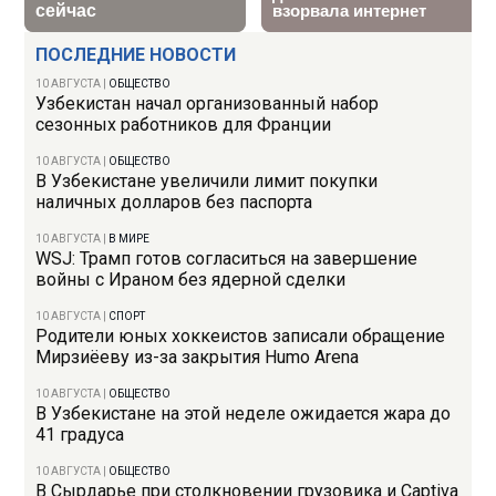
ПОСЛЕДНИЕ НОВОСТИ
10 АВГУСТА
|
ОБЩЕСТВО
Узбекистан начал организованный набор
сезонных работников для Франции
10 АВГУСТА
|
ОБЩЕСТВО
В Узбекистане увеличили лимит покупки
наличных долларов без паспорта
10 АВГУСТА
|
В МИРЕ
WSJ: Трамп готов согласиться на завершение
войны с Ираном без ядерной сделки
10 АВГУСТА
|
СПОРТ
Родители юных хоккеистов записали обращение
Мирзиёеву из-за закрытия Humo Arena
10 АВГУСТА
|
ОБЩЕСТВО
В Узбекистане на этой неделе ожидается жара до
41 градуса
10 АВГУСТА
|
ОБЩЕСТВО
В Сырдарье при столкновении грузовика и Captiva