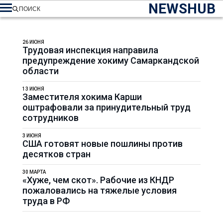
NEWSHUB
ПОИСК
26 ИЮНЯ
Трудовая инспекция направила
предупреждение хокиму Самаркандской
области
13 ИЮНЯ
Заместителя хокима Карши
оштрафовали за принудительный труд
сотрудников
3 ИЮНЯ
США готовят новые пошлины против
десятков стран
30 МАРТА
«Хуже, чем скот». Рабочие из КНДР
пожаловались на тяжелые условия
труда в РФ