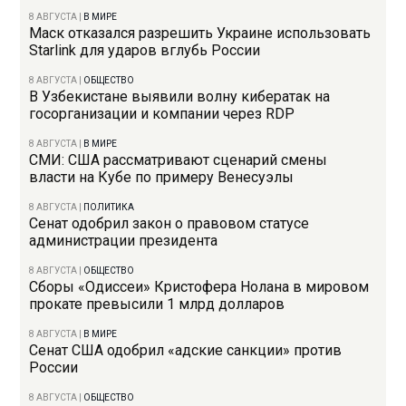
8 АВГУСТА
|
В МИРЕ
Маск отказался разрешить Украине использовать
Starlink для ударов вглубь России
8 АВГУСТА
|
ОБЩЕСТВО
В Узбекистане выявили волну кибератак на
госорганизации и компании через RDP
8 АВГУСТА
|
В МИРЕ
СМИ: США рассматривают сценарий смены
власти на Кубе по примеру Венесуэлы
8 АВГУСТА
|
ПОЛИТИКА
Сенат одобрил закон о правовом статусе
администрации президента
8 АВГУСТА
|
ОБЩЕСТВО
Сборы «Одиссеи» Кристофера Нолана в мировом
прокате превысили 1 млрд долларов
8 АВГУСТА
|
В МИРЕ
Сенат США одобрил «адские санкции» против
России
8 АВГУСТА
|
ОБЩЕСТВО