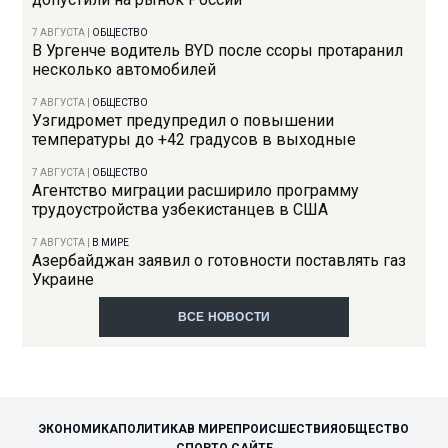
7 АВГУСТА
|
ОБЩЕСТВО
В Ургенче водитель BYD после ссоры протаранил
несколько автомобилей
7 АВГУСТА
|
ОБЩЕСТВО
Узгидромет предупредил о повышении
температуры до +42 градусов в выходные
7 АВГУСТА
|
ОБЩЕСТВО
Агентство миграции расширило программу
трудоустройства узбекистанцев в США
7 АВГУСТА
|
В МИРЕ
Азербайджан заявил о готовности поставлять газ
Украине
ВСЕ НОВОСТИ
ЭКОНОМИКА
ПОЛИТИКА
В МИРЕ
ПРОИСШЕСТВИЯ
ОБЩЕСТВО
СПОРТ
О САЙТЕ