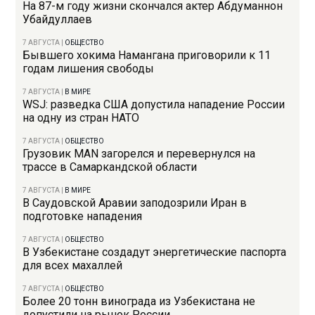
На 87-м году жизни скончался актер Абдуманнон
Убайдуллаев
7 АВГУСТА
|
ОБЩЕСТВО
Бывшего хокима Намангана приговорили к 11
годам лишения свободы
7 АВГУСТА
|
В МИРЕ
WSJ: разведка США допустила нападение России
на одну из стран НАТО
7 АВГУСТА
|
ОБЩЕСТВО
Грузовик MAN загорелся и перевернулся на
трассе в Самаркандской области
7 АВГУСТА
|
В МИРЕ
В Саудовской Аравии заподозрили Иран в
подготовке нападения
7 АВГУСТА
|
ОБЩЕСТВО
В Узбекистане создадут энергетические паспорта
для всех махаллей
7 АВГУСТА
|
ОБЩЕСТВО
Более 20 тонн винограда из Узбекистана не
допустили на рынок России