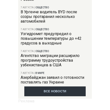
7 АВГУСТА
|
ОБЩЕСТВО
В Ургенче водитель BYD после
ссоры протаранил несколько
автомобилей
7 АВГУСТА
|
ОБЩЕСТВО
Узгидромет предупредил о
повышении температуры до +42
градусов в выходные
7 АВГУСТА
|
ОБЩЕСТВО
Агентство миграции расширило
программу трудоустройства
узбекистанцев в США
7 АВГУСТА
|
В МИРЕ
Азербайджан заявил о готовности
поставлять газ Украине
ВСЕ НОВОСТИ