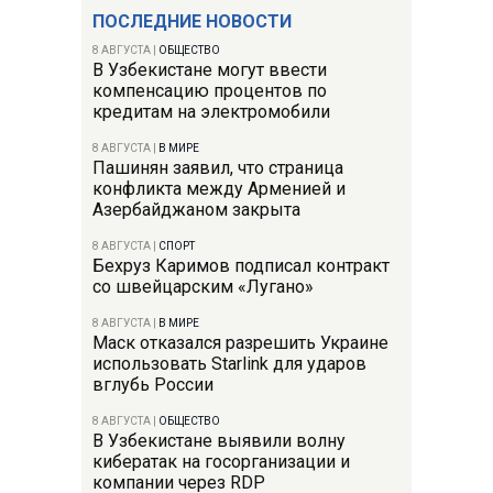
ПОСЛЕДНИЕ НОВОСТИ
8 АВГУСТА
|
ОБЩЕСТВО
В Узбекистане могут ввести
компенсацию процентов по
кредитам на электромобили
8 АВГУСТА
|
В МИРЕ
Пашинян заявил, что страница
конфликта между Арменией и
Азербайджаном закрыта
8 АВГУСТА
|
СПОРТ
Бехруз Каримов подписал контракт
со швейцарским «Лугано»
8 АВГУСТА
|
В МИРЕ
Маск отказался разрешить Украине
использовать Starlink для ударов
вглубь России
8 АВГУСТА
|
ОБЩЕСТВО
В Узбекистане выявили волну
кибератак на госорганизации и
компании через RDP