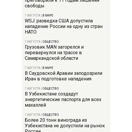
приговорили к 11 годам лишения
свободы
7 АВГУСТА
|
В МИРЕ
WSJ: разведка США допустила
нападение России на одну из стран
НАТО
7 АВГУСТА
|
ОБЩЕСТВО
Грузовик MAN загорелся и
перевернулся на трассе в
Самаркандской области
7 АВГУСТА
|
В МИРЕ
В Саудовской Аравии заподозрили
Иран в подготовке нападения
7 АВГУСТА
|
ОБЩЕСТВО
В Узбекистане создадут
энергетические паспорта для всех
махаллей
7 АВГУСТА
|
ОБЩЕСТВО
Более 20 тонн винограда из
Узбекистана не допустили на рынок
России