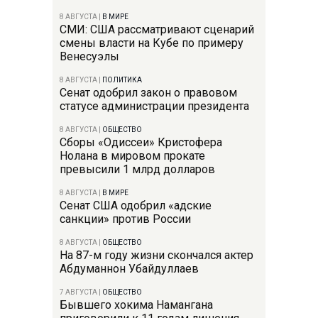
8 АВГУСТА
|
В МИРЕ
СМИ: США рассматривают сценарий
смены власти на Кубе по примеру
Венесуэлы
8 АВГУСТА
|
ПОЛИТИКА
Сенат одобрил закон о правовом
статусе администрации президента
8 АВГУСТА
|
ОБЩЕСТВО
Сборы «Одиссеи» Кристофера
Нолана в мировом прокате
превысили 1 млрд долларов
8 АВГУСТА
|
В МИРЕ
Сенат США одобрил «адские
санкции» против России
8 АВГУСТА
|
ОБЩЕСТВО
На 87-м году жизни скончался актер
Абдуманнон Убайдуллаев
7 АВГУСТА
|
ОБЩЕСТВО
Бывшего хокима Намангана