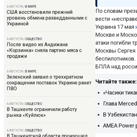
6 АВГУСТА
|
В МИРЕ
По словам през
США восстановили прежний
уровень обмена разведданными с
вести «несправ
Украиной
Украина 17 мая
Москве и Москов
6 АВГУСТА
|
ОБЩЕСТВО
атаки погибли т
После видео из Андижана
Москвы Сергея 
«Корзинка» сняла партию мяса с
продажи
беспилотников.
БПЛА над росси
6 АВГУСТА
|
В МИРЕ
Зеленский заявил о трехкратном
Читайте также:
сокращении поставок Украине ракет
ПВО
«Часики тика
Глава Merced
6 АВГУСТА
|
ОБЩЕСТВО
В Ташкенте ограничили работу
В Узбекистан
рынка «Куйлюк»
AMEA Power р
6 АВГУСТА
|
ОБЩЕСТВО
В Ташкентской области произошел