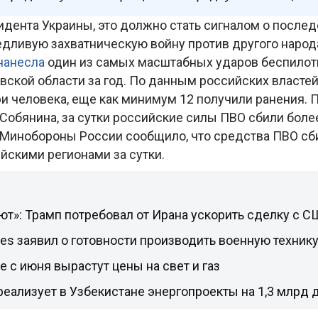
идента Украины, это должно стать сигналом о после
едливую захватническую войну против другого народ
нанесла
один из самых масштабных ударов беспилот
ской области за год. По данным российских властей,
ри человека, еще как минимум 12 получили ранения. 
Собянина, за сутки российские силы ПВО сбили боле
 Минобороны России сообщило, что средства ПВО сб
йскими регионами за сутки.
ют»: Трамп потребовал от Ирана ускорить сделку с С
es заявил о готовности производить военную техник
е с июня вырастут цены на свет и газ
еализует в Узбекистане энергопроекты на 1,3 млрд 