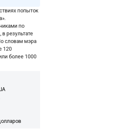
дствиях попыток
а».
никами по
 в результате
По словам мэра
е 120
или более 1000
ША
у
долларов