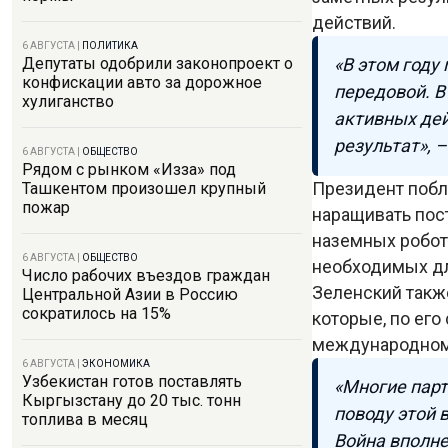
действий.
6 АВГУСТА
|
ПОЛИТИКА
«В этом году
Депутаты одобрили законопроект о
конфискации авто за дорожное
передовой. В
хулиганство
активных дей
результат», 
6 АВГУСТА
|
ОБЩЕСТВО
Рядом с рынком «Изза» под
Президент побл
Ташкентом произошел крупный
пожар
наращивать пост
наземных робот
6 АВГУСТА
|
ОБЩЕСТВО
необходимых дл
Число рабочих въездов граждан
Зеленский такж
Центральной Азии в Россию
сократилось на 15%
которые, по его
международном
6 АВГУСТА
|
ЭКОНОМИКА
Узбекистан готов поставлять
«Многие парт
Кыргызстану до 20 тыс. тонн
поводу этой 
топлива в месяц
Война вполне