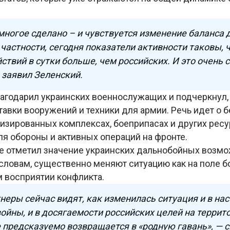
 многое сделано – и чувствуется изменение баланса 
 частности, сегодня показатели активности таковы, 
ствий в сутки больше, чем российских. И это очень
– заявил Зеленский.
агодарил украинских военнослужащих и подчеркнул,
авки вооружений и техники для армии. Речь идет о б
изированных комплексах, боеприпасах и других ресу
я обороны и активных операций на фронте.
е отметил значение украинских дальнобойных возмо
 словам, существенно меняют ситуацию как на поле боя
 восприятии конфликта.
неры сейчас видят, как изменилась ситуация и в на
войны, и в досягаемости российских целей на террит
 предсказуемо возвращается в «родную гавань», — с