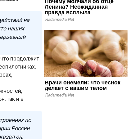
действий на
что наших
 серьезный
 что продолжит
еспилотниках,
рсах,
жностей,
, так и в
строениях по
ории России.
казал он.