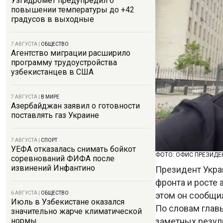
Узгидромет предупредил о
повышении температуры до +42
градусов в выходные
7 АВГУСТА
|
ОБЩЕСТВО
Агентство миграции расширило
программу трудоустройства
узбекистанцев в США
7 АВГУСТА
|
В МИРЕ
Азербайджан заявил о готовности
поставлять газ Украине
7 АВГУСТА
|
СПОРТ
УЕФА отказалась снимать бойкот
ФОТО: ОФИС ПРЕЗИДЕ
соревнований ФИФА после
извинений Инфантино
Президент Укра
фронта и росте 
этом он сообщи
6 АВГУСТА
|
ОБЩЕСТВО
Июль в Узбекистане оказался
По словам глав
значительно жарче климатической
заметных резул
нормы