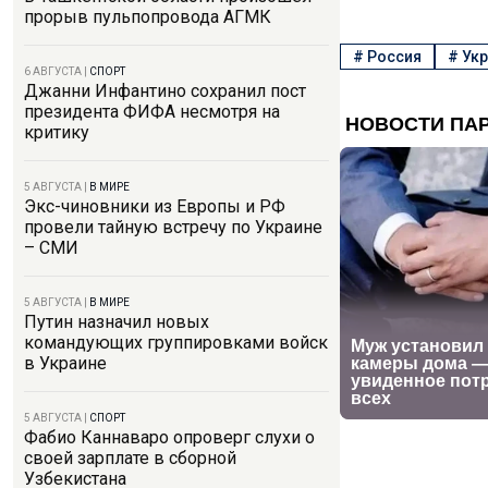
прорыв пульпопровода АГМК
#
Россия
#
Укр
6 АВГУСТА
|
СПОРТ
Джанни Инфантино сохранил пост
президента ФИФА несмотря на
критику
5 АВГУСТА
|
В МИРЕ
Экс-чиновники из Европы и РФ
провели тайную встречу по Украине
– СМИ
5 АВГУСТА
|
В МИРЕ
Путин назначил новых
командующих группировками войск
в Украине
5 АВГУСТА
|
СПОРТ
Фабио Каннаваро опроверг слухи о
своей зарплате в сборной
Узбекистана