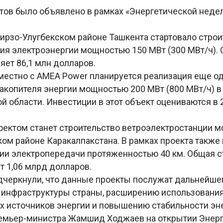
ктов было объявлено в рамках «Энергетической неде
Мирзо-Улугбекском районе Ташкента стартовало стро
ия электроэнергии мощностью 150 МВт (300 МВт/ч).
яет 86,1 млн долларов.
вместно с AMEA Power планируется реализация еще од
накопителя энергии мощностью 200 МВт (800 МВт/ч) 
й области. Инвестиции в этот объект оцениваются в 
ектом станет строительство ветроэлектростанции 
ком районе Каракалпакстана. В рамках проекта такж
ии электропередачи протяженностью 40 км. Общая 
т 1,06 млрд долларов.
дчеркнули, что данные проекты послужат дальнейш
 инфраструктуры страны, расширению использовани
 источников энергии и повышению стабильности эн
емьер-министра Жамшид Ходжаев на открытии Энер