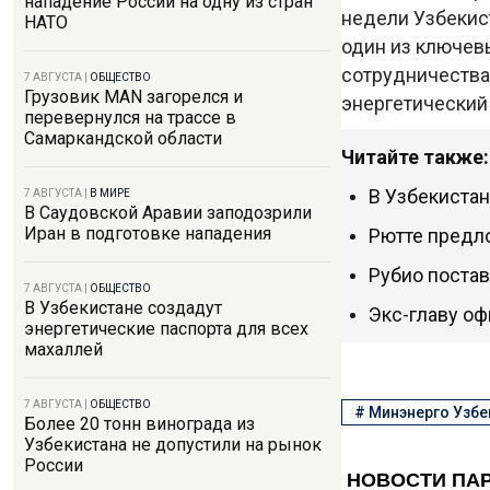
нападение России на одну из стран
недели Узбекис
НАТО
один из ключев
сотрудничества.
7 АВГУСТА
|
ОБЩЕСТВО
Грузовик MAN загорелся и
энергетический
перевернулся на трассе в
Самаркандской области
Читайте также:
В Узбекиста
7 АВГУСТА
|
В МИРЕ
В Саудовской Аравии заподозрили
Иран в подготовке нападения
Рютте предло
Рубио поста
7 АВГУСТА
|
ОБЩЕСТВО
В Узбекистане создадут
Экс-главу оф
энергетические паспорта для всех
махаллей
7 АВГУСТА
|
ОБЩЕСТВО
#
Минэнерго Узбе
Более 20 тонн винограда из
Узбекистана не допустили на рынок
России