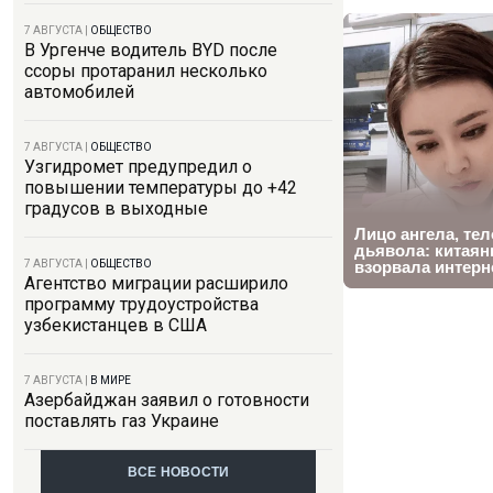
7 АВГУСТА
|
ОБЩЕСТВО
В Ургенче водитель BYD после
ссоры протаранил несколько
автомобилей
7 АВГУСТА
|
ОБЩЕСТВО
Узгидромет предупредил о
повышении температуры до +42
градусов в выходные
7 АВГУСТА
|
ОБЩЕСТВО
Агентство миграции расширило
программу трудоустройства
узбекистанцев в США
7 АВГУСТА
|
В МИРЕ
Азербайджан заявил о готовности
поставлять газ Украине
ВСЕ НОВОСТИ