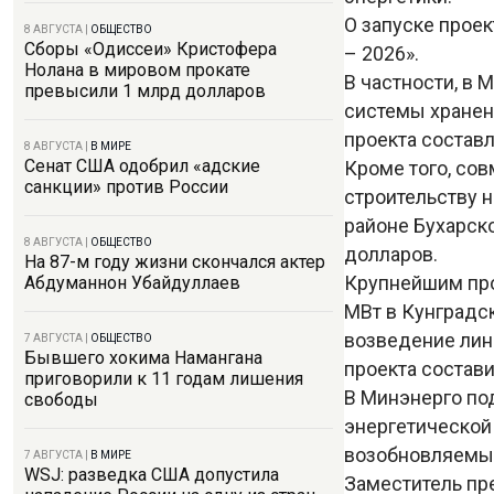
О запуске прое
8 АВГУСТА
|
ОБЩЕСТВО
Сборы «Одиссеи» Кристофера
– 2026».
Нолана в мировом прокате
В частности, в 
превысили 1 млрд долларов
системы хранен
проекта составл
8 АВГУСТА
|
В МИРЕ
Сенат США одобрил «адские
Кроме того, со
санкции» против России
строительству 
районе Бухарско
8 АВГУСТА
|
ОБЩЕСТВО
долларов.
На 87-м году жизни скончался актер
Крупнейшим про
Абдуманнон Убайдуллаев
МВт в Кунградс
возведение лин
7 АВГУСТА
|
ОБЩЕСТВО
Бывшего хокима Намангана
проекта состави
приговорили к 11 годам лишения
В Минэнерго по
свободы
энергетической
возобновляемых
7 АВГУСТА
|
В МИРЕ
WSJ: разведка США допустила
Заместитель пр