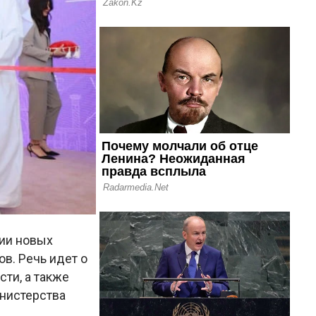
ции новых
в. Речь идет о
сти, а также
нистерства