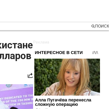
ПОИСК
кистане
олларов