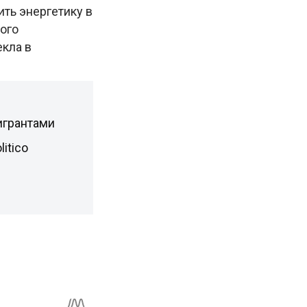
ить энергетику в
ого
екла в
игрантами
itico