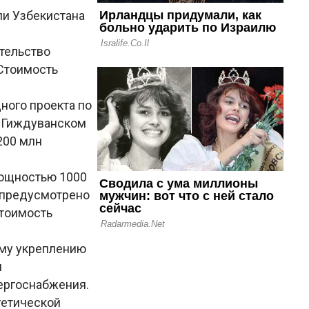
ли Узбекистана
ительство
 Стоимость
ного проекта по
в Гиждуванском
200 млн
мощностью 1000
е предусмотрено
стоимость
ему укреплению
я
ергоснабжения.
гетической