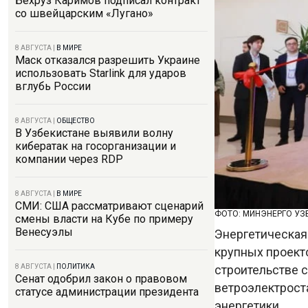
Бехруз Каримов подписал контракт
со швейцарским «Лугано»
8 АВГУСТА
|
В МИРЕ
Маск отказался разрешить Украине
использовать Starlink для ударов
вглубь России
8 АВГУСТА
|
ОБЩЕСТВО
В Узбекистане выявили волну
кибератак на госорганизации и
компании через RDP
8 АВГУСТА
|
В МИРЕ
СМИ: США рассматривают сценарий
ФОТО: МИНЭНЕРГО УЗ
смены власти на Кубе по примеру
Венесуэлы
Энергетическая
крупных проект
строительстве с
8 АВГУСТА
|
ПОЛИТИКА
Сенат одобрил закон о правовом
ветроэлектрост
статусе администрации президента
энергетики.