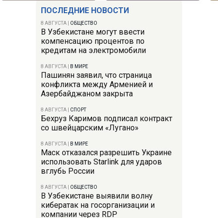
ПОСЛЕДНИЕ НОВОСТИ
8 АВГУСТА
|
ОБЩЕСТВО
В Узбекистане могут ввести
компенсацию процентов по
кредитам на электромобили
8 АВГУСТА
|
В МИРЕ
Пашинян заявил, что страница
конфликта между Арменией и
Азербайджаном закрыта
8 АВГУСТА
|
СПОРТ
Бехруз Каримов подписал контракт
со швейцарским «Лугано»
8 АВГУСТА
|
В МИРЕ
Маск отказался разрешить Украине
использовать Starlink для ударов
вглубь России
8 АВГУСТА
|
ОБЩЕСТВО
В Узбекистане выявили волну
кибератак на госорганизации и
компании через RDP