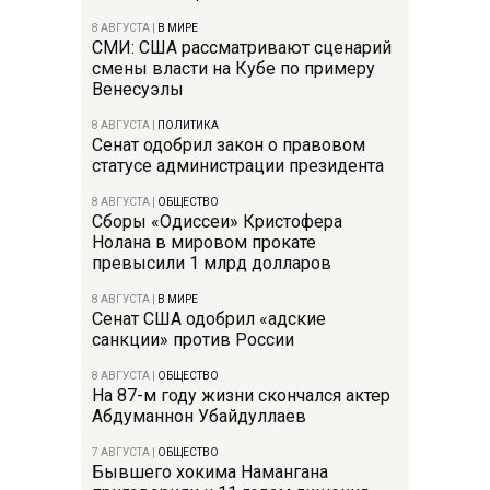
8 АВГУСТА
|
В МИРЕ
СМИ: США рассматривают сценарий
смены власти на Кубе по примеру
Венесуэлы
8 АВГУСТА
|
ПОЛИТИКА
Сенат одобрил закон о правовом
статусе администрации президента
8 АВГУСТА
|
ОБЩЕСТВО
Сборы «Одиссеи» Кристофера
Нолана в мировом прокате
превысили 1 млрд долларов
8 АВГУСТА
|
В МИРЕ
Сенат США одобрил «адские
санкции» против России
8 АВГУСТА
|
ОБЩЕСТВО
На 87-м году жизни скончался актер
Абдуманнон Убайдуллаев
7 АВГУСТА
|
ОБЩЕСТВО
Бывшего хокима Намангана