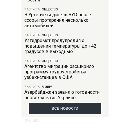
7 АВГУСТА
|
ОБЩЕСТВО
В Ургенче водитель BYD после
ссоры протаранил несколько
автомобилей
7 АВГУСТА
|
ОБЩЕСТВО
Узгидромет предупредил о
повышении температуры до +42
градусов в выходные
7 АВГУСТА
|
ОБЩЕСТВО
Агентство миграции расширило
программу трудоустройства
узбекистанцев в США
7 АВГУСТА
|
В МИРЕ
Азербайджан заявил о готовности
поставлять газ Украине
ВСЕ НОВОСТИ