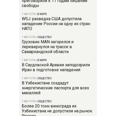
приговорили к 11 годам лишения
свободы
7 АВГУСТА
|
В МИРЕ
WSJ: разведка США допустила
нападение России на одну из стран
НАТО
7 АВГУСТА
|
ОБЩЕСТВО
Грузовик MAN загорелся и
перевернулся на трассе в
Самаркандской области
7 АВГУСТА
|
В МИРЕ
В Саудовской Аравии заподозрили
Иран в подготовке нападения
7 АВГУСТА
|
ОБЩЕСТВО
В Узбекистане создадут
энергетические паспорта для всех
махаллей
7 АВГУСТА
|
ОБЩЕСТВО
Более 20 тонн винограда из
Узбекистана не допустили на рынок
России