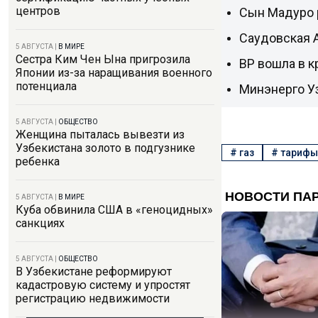
центров
Сын Мадуро 
Саудовская А
5 АВГУСТА
|
В МИРЕ
Сестра Ким Чен Ына пригрозила
BP вошла в к
Японии из-за наращивания военного
потенциала
Минэнерго У
5 АВГУСТА
|
ОБЩЕСТВО
Женщина пыталась вывезти из
Узбекистана золото в подгузнике
#
газ
#
тарифы
ребенка
5 АВГУСТА
|
В МИРЕ
Куба обвинила США в «геноцидных»
санкциях
5 АВГУСТА
|
ОБЩЕСТВО
В Узбекистане реформируют
кадастровую систему и упростят
регистрацию недвижимости