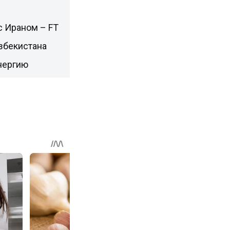
с Ираном – FT
збекистана
нергию