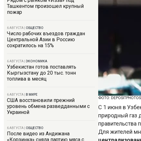
Рядом с рынком «Изза» под
Ташкентом произошел крупный
пожар
6 АВГУСТА
|
ОБЩЕСТВО
Число рабочих въездов граждан
Центральной Азии в Россию
сократилось на 15%
6 АВГУСТА
|
ЭКОНОМИКА
Узбекистан готов поставлять
Кыргызстану до 20 тыс. тонн
топлива в месяц
6 АВГУСТА
|
В МИРЕ
ФОТО: DEPOSITPHOTOS
США восстановили прежний
уровень обмена разведданными с
С 1 июня в Узбе
Украиной
природный газ 
правительства 
6 АВГУСТА
|
ОБЩЕСТВО
Для жителей мн
После видео из Андижана
централизован
«Корзинка» сняла партию мяса с