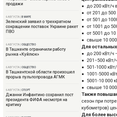
продажи
до 200 кВт/ч 
от 201 до 500
6 АВГУСТА
|
В МИРЕ
от 501 до 100
Зеленский заявил о трехкратном
от 1001 до 50
сокращении поставок Украине ракет
ПВО
от 5001 до 10
свыше 10 000
6 АВГУСТА
|
ОБЩЕСТВО
Для остальных
В Ташкенте ограничили работу
до 200 кВт/ч 
рынка «Куйлюк»
201−500 кВт/ч
501-1000 кВт/
6 АВГУСТА
|
ОБЩЕСТВО
В Ташкентской области произошел
1001-5000 кВт
прорыв пульпопровода АГМК
5001-10 000 к
свыше 10 000
6 АВГУСТА
|
СПОРТ
Также повышаю
Джанни Инфантино сохранил пост
президента ФИФА несмотря на
сезон при потре
критику
кубометров) цен
Для более выс