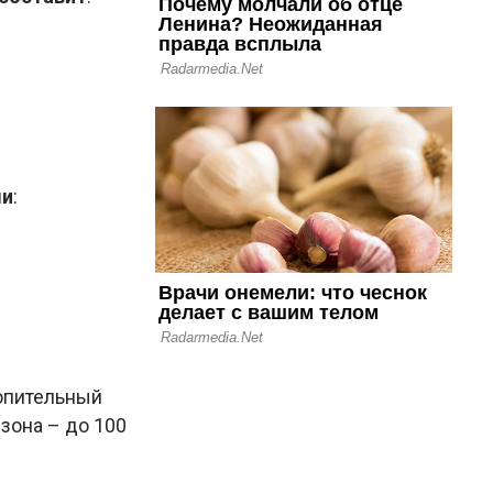
ми
:
топительный
зона – до 100