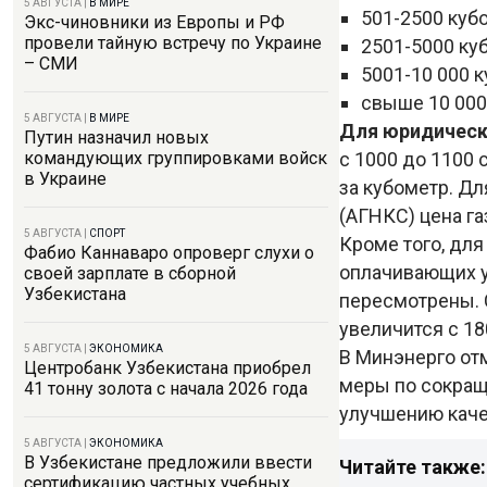
5 АВГУСТА
|
В МИРЕ
501-2500 куб
Экс-чиновники из Европы и РФ
провели тайную встречу по Украине
2501-5000 ку
– СМИ
5001-10 000 
свыше 10 000
5 АВГУСТА
|
В МИРЕ
Для юридически
Путин назначил новых
с 1000 до 1100 
командующих группировками войск
в Украине
за кубометр. Д
(АГНКС) цена га
5 АВГУСТА
|
СПОРТ
Кроме того, для
Фабио Каннаваро опроверг слухи о
оплачивающих у
своей зарплате в сборной
Узбекистана
пересмотрены. 
увеличится с 18
5 АВГУСТА
|
ЭКОНОМИКА
В Минэнерго от
Центробанк Узбекистана приобрел
меры по сокращ
41 тонну золота с начала 2026 года
улучшению каче
5 АВГУСТА
|
ЭКОНОМИКА
В Узбекистане предложили ввести
Читайте также:
сертификацию частных учебных