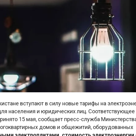
кистане вступают в силу новые тарифы на электроэн
для населения и юридических лиц. Соответствующее
принято 15 мая, сообщает пресс-служба Министерств
огоквартирных домов и общежитий, оборудованных
ными электроплитами, стоимость электроэнергии 