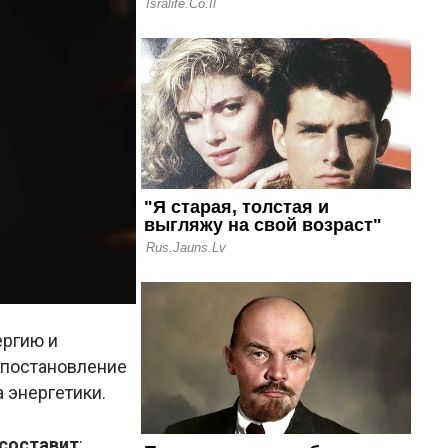
ергию и
 постановление
а энергетики.
составит
: