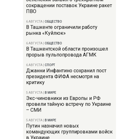
сокращении поставок Украине ракет
ПВО
6 АВГУСТА
|
ОБЩЕСТВО
В Ташкенте ограничили работу
рынка «Куйлюк»
6 АВГУСТА
|
ОБЩЕСТВО
В Ташкентской области произошел
прорыв пульпопровода АГМК
6 АВГУСТА
|
СПОРТ
Джанни Инфантино сохранил пост
президента ФИФА несмотря на
критику
5 АВГУСТА
|
В МИРЕ
Экс-чиновники из Европы и РФ
провели тайную встречу по Украине
– СМИ
5 АВГУСТА
|
В МИРЕ
Путин назначил новых
командующих группировками войск
в Украине