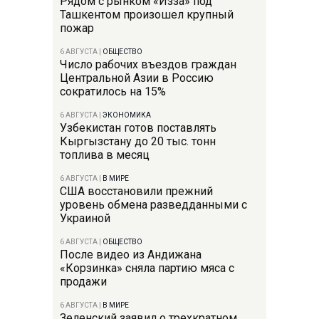
Рядом с рынком «Изза» под
Ташкентом произошел крупный
пожар
6 АВГУСТА
|
ОБЩЕСТВО
Число рабочих въездов граждан
Центральной Азии в Россию
сократилось на 15%
6 АВГУСТА
|
ЭКОНОМИКА
Узбекистан готов поставлять
Кыргызстану до 20 тыс. тонн
топлива в месяц
6 АВГУСТА
|
В МИРЕ
США восстановили прежний
уровень обмена разведданными с
Украиной
6 АВГУСТА
|
ОБЩЕСТВО
После видео из Андижана
«Корзинка» сняла партию мяса с
продажи
6 АВГУСТА
|
В МИРЕ
Зеленский заявил о трехкратном