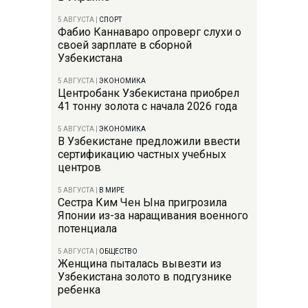
5 АВГУСТА
|
СПОРТ
Фабио Каннаваро опроверг слухи о
своей зарплате в сборной
Узбекистана
5 АВГУСТА
|
ЭКОНОМИКА
Центробанк Узбекистана приобрел
41 тонну золота с начала 2026 года
5 АВГУСТА
|
ЭКОНОМИКА
В Узбекистане предложили ввести
сертификацию частных учебных
центров
5 АВГУСТА
|
В МИРЕ
Сестра Ким Чен Ына пригрозила
Японии из-за наращивания военного
потенциала
5 АВГУСТА
|
ОБЩЕСТВО
Женщина пыталась вывезти из
Узбекистана золото в подгузнике
ребенка