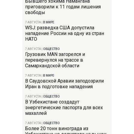
Бывшего хокима Намангана
приговорили к 11 годам лишения
свободы
7 АВГУСТА
|
В МИРЕ
WSJ: разведка США допустила
нападение России на одну из стран
НАТО
7 АВГУСТА
|
ОБЩЕСТВО
Грузовик MAN загорелся и
перевернулся на трассе в
Самаркандской области
7 АВГУСТА
|
В МИРЕ
В Саудовской Аравии заподозрили
Иран в подготовке нападения
7 АВГУСТА
|
ОБЩЕСТВО
В Узбекистане создадут
энергетические паспорта для всех
махаллей
7 АВГУСТА
|
ОБЩЕСТВО
Более 20 тонн винограда из