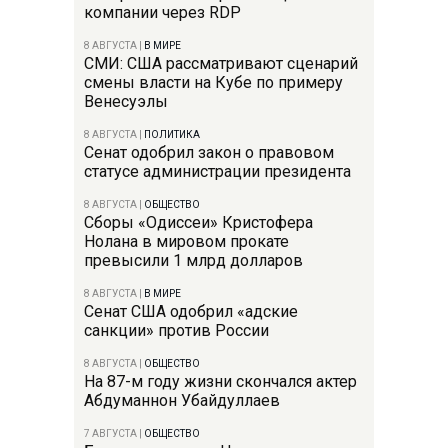
компании через RDP
8 АВГУСТА
|
В МИРЕ
СМИ: США рассматривают сценарий
смены власти на Кубе по примеру
Венесуэлы
8 АВГУСТА
|
ПОЛИТИКА
Сенат одобрил закон о правовом
статусе администрации президента
8 АВГУСТА
|
ОБЩЕСТВО
Сборы «Одиссеи» Кристофера
Нолана в мировом прокате
превысили 1 млрд долларов
8 АВГУСТА
|
В МИРЕ
Сенат США одобрил «адские
санкции» против России
8 АВГУСТА
|
ОБЩЕСТВО
На 87-м году жизни скончался актер
Абдуманнон Убайдуллаев
7 АВГУСТА
|
ОБЩЕСТВО