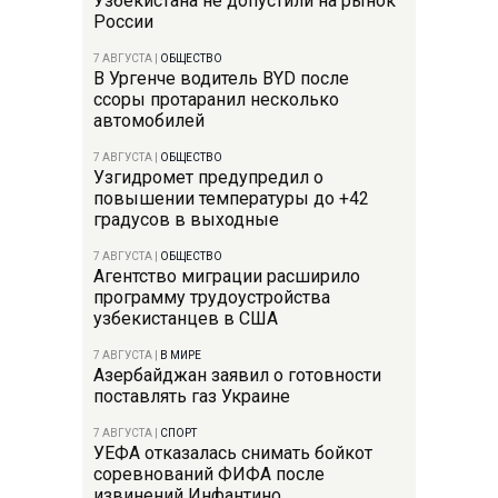
Узбекистана не допустили на рынок
России
7 АВГУСТА
|
ОБЩЕСТВО
В Ургенче водитель BYD после
ссоры протаранил несколько
автомобилей
7 АВГУСТА
|
ОБЩЕСТВО
Узгидромет предупредил о
повышении температуры до +42
градусов в выходные
7 АВГУСТА
|
ОБЩЕСТВО
Агентство миграции расширило
программу трудоустройства
узбекистанцев в США
7 АВГУСТА
|
В МИРЕ
Азербайджан заявил о готовности
поставлять газ Украине
7 АВГУСТА
|
СПОРТ
УЕФА отказалась снимать бойкот
соревнований ФИФА после
извинений Инфантино