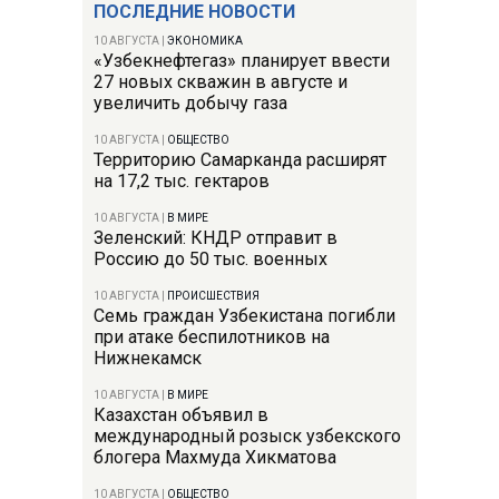
ПОСЛЕДНИЕ НОВОСТИ
10 АВГУСТА
|
ЭКОНОМИКА
«Узбекнефтегаз» планирует ввести
27 новых скважин в августе и
увеличить добычу газа
10 АВГУСТА
|
ОБЩЕСТВО
Территорию Самарканда расширят
на 17,2 тыс. гектаров
10 АВГУСТА
|
В МИРЕ
Зеленский: КНДР отправит в
Россию до 50 тыс. военных
10 АВГУСТА
|
ПРОИСШЕСТВИЯ
Семь граждан Узбекистана погибли
при атаке беспилотников на
Нижнекамск
10 АВГУСТА
|
В МИРЕ
Казахстан объявил в
международный розыск узбекского
блогера Махмуда Хикматова
10 АВГУСТА
|
ОБЩЕСТВО