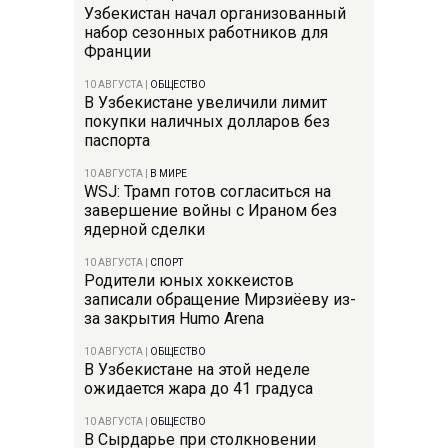
Узбекистан начал организованный
набор сезонных работников для
Франции
10 АВГУСТА
|
ОБЩЕСТВО
В Узбекистане увеличили лимит
покупки наличных долларов без
паспорта
10 АВГУСТА
|
В МИРЕ
WSJ: Трамп готов согласиться на
завершение войны с Ираном без
ядерной сделки
10 АВГУСТА
|
СПОРТ
Родители юных хоккеистов
записали обращение Мирзиёеву из-
за закрытия Humo Arena
10 АВГУСТА
|
ОБЩЕСТВО
В Узбекистане на этой неделе
ожидается жара до 41 градуса
10 АВГУСТА
|
ОБЩЕСТВО
В Сырдарье при столкновении