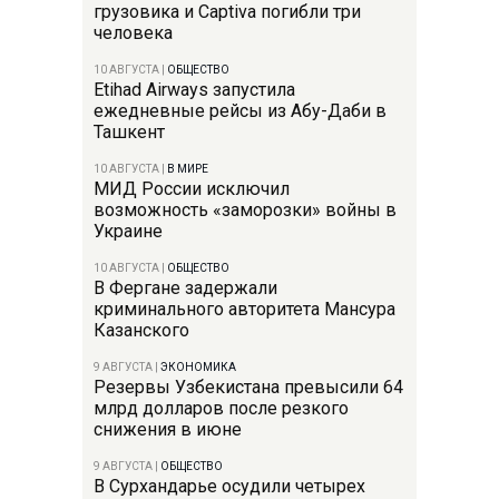
грузовика и Captiva погибли три
человека
10 АВГУСТА
|
ОБЩЕСТВО
Etihad Airways запустила
ежедневные рейсы из Абу-Даби в
Ташкент
10 АВГУСТА
|
В МИРЕ
МИД России исключил
возможность «заморозки» войны в
Украине
10 АВГУСТА
|
ОБЩЕСТВО
В Фергане задержали
криминального авторитета Мансура
Казанского
9 АВГУСТА
|
ЭКОНОМИКА
Резервы Узбекистана превысили 64
млрд долларов после резкого
снижения в июне
9 АВГУСТА
|
ОБЩЕСТВО
В Сурхандарье осудили четырех