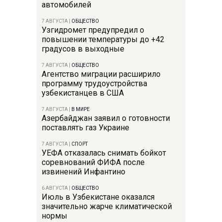
автомобилей
7 АВГУСТА
|
ОБЩЕСТВО
Узгидромет предупредил о
повышении температуры до +42
градусов в выходные
7 АВГУСТА
|
ОБЩЕСТВО
Агентство миграции расширило
программу трудоустройства
узбекистанцев в США
7 АВГУСТА
|
В МИРЕ
Азербайджан заявил о готовности
поставлять газ Украине
7 АВГУСТА
|
СПОРТ
УЕФА отказалась снимать бойкот
соревнований ФИФА после
извинений Инфантино
6 АВГУСТА
|
ОБЩЕСТВО
Июль в Узбекистане оказался
значительно жарче климатической
нормы