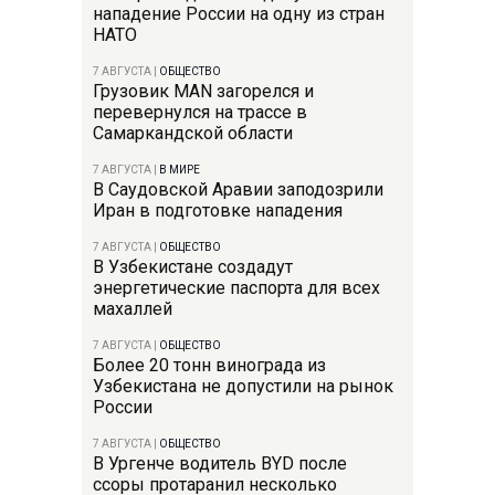
нападение России на одну из стран
НАТО
7 АВГУСТА
|
ОБЩЕСТВО
Грузовик MAN загорелся и
перевернулся на трассе в
Самаркандской области
7 АВГУСТА
|
В МИРЕ
В Саудовской Аравии заподозрили
Иран в подготовке нападения
7 АВГУСТА
|
ОБЩЕСТВО
В Узбекистане создадут
энергетические паспорта для всех
махаллей
7 АВГУСТА
|
ОБЩЕСТВО
Более 20 тонн винограда из
Узбекистана не допустили на рынок
России
7 АВГУСТА
|
ОБЩЕСТВО
В Ургенче водитель BYD после
ссоры протаранил несколько