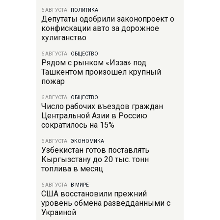
6 АВГУСТА
|
ПОЛИТИКА
Депутаты одобрили законопроект о
конфискации авто за дорожное
хулиганство
6 АВГУСТА
|
ОБЩЕСТВО
Рядом с рынком «Изза» под
Ташкентом произошел крупный
пожар
6 АВГУСТА
|
ОБЩЕСТВО
Число рабочих въездов граждан
Центральной Азии в Россию
сократилось на 15%
6 АВГУСТА
|
ЭКОНОМИКА
Узбекистан готов поставлять
Кыргызстану до 20 тыс. тонн
топлива в месяц
6 АВГУСТА
|
В МИРЕ
США восстановили прежний
уровень обмена разведданными с
Украиной